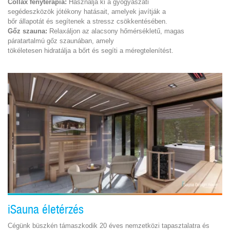
Collax fényterápia:
Használja ki a gyógyászati
segédeszközök jótékony hatásait, amelyek javítják a
bőr állapotát és segítenek a stressz csökkentésében.
Gőz szauna:
Relaxáljon az alacsony hőmérsékletű, magas
páratartalmú gőz szaunában, amely
tökéletesen hidratálja a bőrt és segíti a méregtelenítést.
iSauna életérzés
Cégünk büszkén támaszkodik 20 éves nemzetközi tapasztalatra és