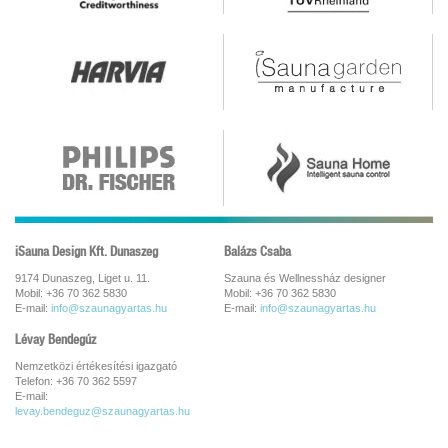
iSauna Design Kft. Dunaszeg
Balázs Csaba
9174 Dunaszeg, Liget u. 11.
Szauna és Wellnessház designer
Mobil: +36 70 362 5830
Mobil: +36 70 362 5830
E-mail:
info@szaunagyartas.hu
E-mail:
info@szaunagyartas.hu
Lévay Bendegúz
Nemzetközi értékesítési igazgató
Telefon: +36 70 362 5597
E-mail:
levay.bendeguz@szaunagyartas.hu