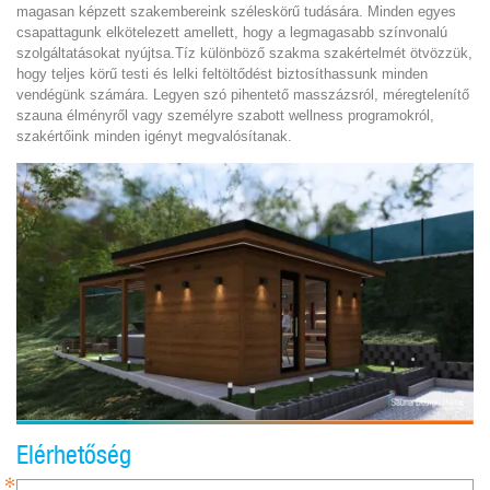
magasan képzett szakembereink széleskörű tudására. Minden egyes
csapattagunk elkötelezett amellett, hogy a legmagasabb színvonalú
szolgáltatásokat nyújtsa.Tíz különböző szakma szakértelmét ötvözzük,
hogy teljes körű testi és lelki feltöltődést biztosíthassunk minden
vendégünk számára. Legyen szó pihentető masszázsról, méregtelenítő
szauna élményről vagy személyre szabott wellness programokról,
szakértőink minden igényt megvalósítanak.
Elérhetőség