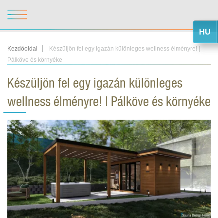
HU
Kezdőoldal
Készüljön fel egy igazán különleges wellness élményre! |
Pálköve és környéke
Készüljön fel egy igazán különleges
wellness élményre! | Pálköve és környéke