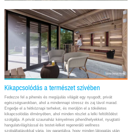
Kikapcsolódás a természet szívében
Fedezze fel a pihenés és megújulás világát egy nyugodt, privát
egészségsarokban, ahol a mindennapi stressz és zaj távol marad.
Engedje el a hétköznapi terheket, és merüljön el a tökéletes
kikapcsolódás élményében, ahol minden részlet a lelki feltöltődést
szolgálja. A privát szaunaház kényelmes pihenőhelyekkel, nyugtató
hangulatvilágítással és testet-lelket regeneráló wellness
szolgáltatásokkal várja, így garantálva, hogy minden látogatás után