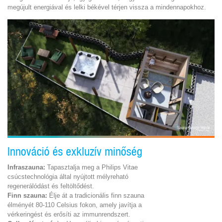
megújult energiával és lelki békével térjen vissza a mindennapokhoz.
Innováció és exkluzív minőség
Infraszauna
:
Tapasztalja meg a Philips Vitae
csúcstechnológia által nyújtott mélyreható
regenerálódást és feltöltődést.
Finn szauna:
Élje át a tradicionális finn szauna
élményét 80-110 Celsius fokon, amely javítja a
vérkeringést és erősíti az immunrendszert.