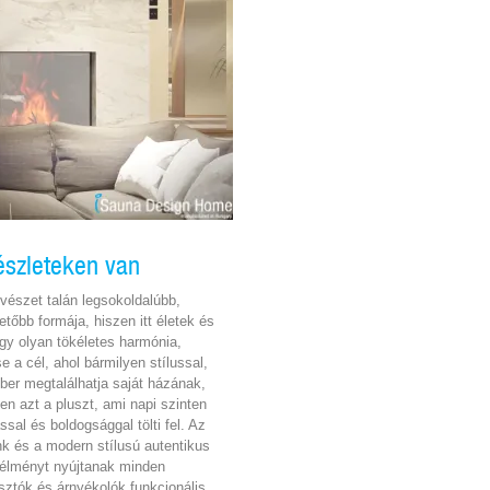
észleteken van
vészet talán legsokoldalúbb,
tőbb formája, hiszen itt életek és
gy olyan tökéletes harmónia,
a cél, ahol bármilyen stílussal,
ber megtalálhatja saját házának,
n azt a pluszt, ami napi szinten
sal és boldogsággal tölti fel. Az
nk és a modern stílusú autentikus
 élményt nyújtanak minden
asztók és árnyékolók funkcionális