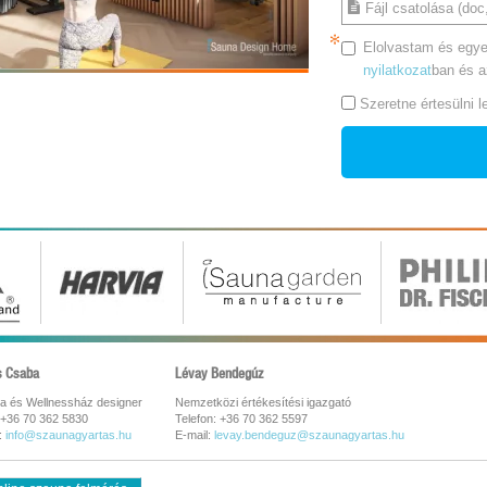
Fájl csatolása (doc,
Elolvastam és egye
nyilatkozat
ban és 
Szeretne értesülni 
s Csaba
Lévay Bendegúz
a és Wellnessház designer
Nemzetközi értékesítési igazgató
 +36 70 362 5830
Telefon: +36 70 362 5597
:
info@szaunagyartas.hu
E-mail:
levay.bendeguz@szaunagyartas.hu