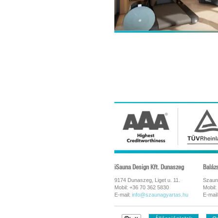
iSauna Design Kft. Dunaszeg
Baláz
9174 Dunaszeg, Liget u. 11.
Szaun
Mobil: +36 70 362 5830
Mobil:
E-mail:
info@szaunagyartas.hu
E-mail