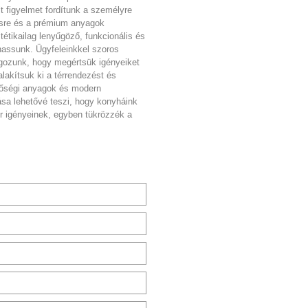
 figyelmet fordítunk a személyre
sre és a prémium anyagok
tétikailag lenyűgöző, funkcionális és
hassunk. Ügyfeleinkkel szoros
ozunk, hogy megértsük igényeiket
lakítsuk ki a térrendezést és
nőségi anyagok és modern
sa lehetővé teszi, hogy konyháink
r igényeinek, egyben tükrözzék a