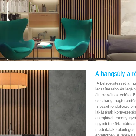
A hangsúly a r
A belsőépítészet a mű
legszínesebb és legélhe
álmok válnak valóra. E
összhang megteremtése 
ízléssel rendelkező em
lakásának környezetébe
energiával, megnyugvás
egyedi tömörfa bútorai
médiafalak különleges
enteriőrben. A térelvál