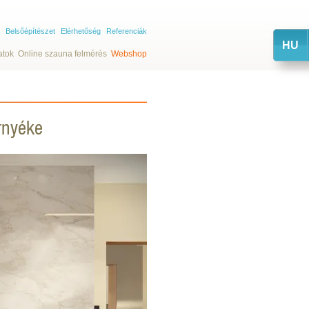
Belsőépítészet
Elérhetőség
Referenciák
HU
atok
Online szauna felmérés
Webshop
örnyéke