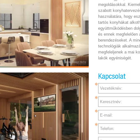
megoldásokkal. Kiemelt
szabott konyhatervezé
használatára, hogy esz
tartós konyhákat alkot
együttműködésben dolg
és ennek megfelelően a
berendezéseket. A mi
technológiák alkalmazá
megfeleljenek a mai ko
lakók egyéniségét.
Kapcsolat
Vezetéknév:
Keresztnév:
E-mail:
Telefon: