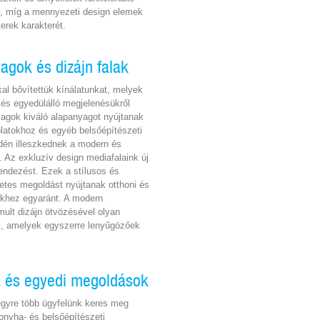
, míg a mennyezeti design elemek
terek karakterét.
gok és dizájn falak
l bővítettük kínálatunkat, melyek
és egyedülálló megjelenésükről
yagok kiváló alapanyagot nyújtanak
latokhoz és egyéb belsőépítészeti
én illeszkednek a modern és
. Az exkluzív design mediafalaink új
rendezést. Ezek a stílusos és
életes megoldást nyújtanak otthoni és
khez egyaránt. A modern
mult dizájn ötvözésével olyan
k, amelyek egyszerre lenyűgözőek
 és egyedi megoldások
egyre több ügyfelünk keres meg
onyha- és belsőépítészeti