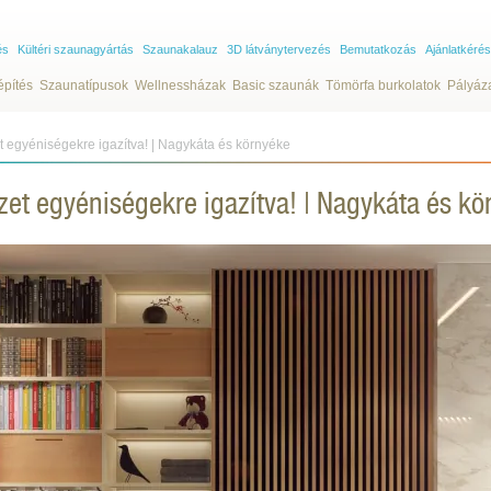
és
Kültéri szaunagyártás
Szaunakalauz
3D látványtervezés
Bemutatkozás
Ajánlatkérés
építés
Szaunatípusok
Wellnessházak
Basic szaunák
Tömörfa burkolatok
Pályáz
t egyéniségekre igazítva! | Nagykáta és környéke
zet egyéniségekre igazítva! | Nagykáta és k