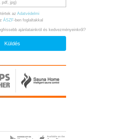
 pdf, jpg)
tértek az
Adatvédelmi
az
ÁSZF
-ben foglaltakkal
legfrissebb ajánlatainkról és kedvezményeinkről?
Küldés