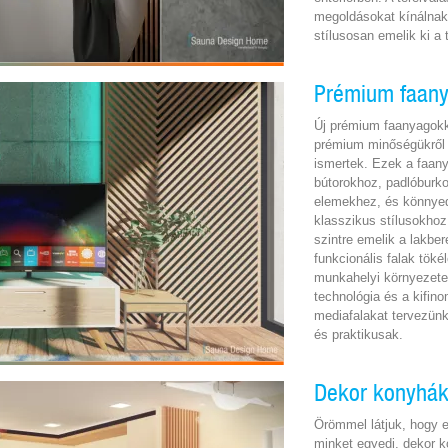
megoldásokat kínálnak
stílusosan emelik ki a 
Prémium faanya
Új prémium faanyagokka
prémium minőségükről 
ismertek. Ezek a faan
bútorokhoz, padlóburko
elemekhez, és könnyed
klasszikus stílusokhoz
szintre emelik a lakbe
funkcionális falak tök
munkahelyi környezete
technológia és a kifino
mediafalakat tervezün
és praktikusak.
Dekor konyhák
Örömmel látjuk, hogy 
minket egyedi, dekor k