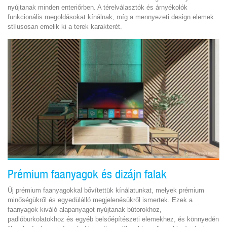
nyújtanak minden enteriőrben. A térelválasztók és árnyékolók
funkcionális megoldásokat kínálnak, míg a mennyezeti design elemek
stílusosan emelik ki a terek karakterét.
Prémium faanyagok és dizájn falak
Új prémium faanyagokkal bővítettük kínálatunkat, melyek prémium
minőségükről és egyedülálló megjelenésükről ismertek. Ezek a
faanyagok kiváló alapanyagot nyújtanak bútorokhoz,
padlóburkolatokhoz és egyéb belsőépítészeti elemekhez, és könnyedén