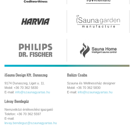
iSauna Design Kft. Dunaszeg
Balázs Csaba
9174 Dunaszeg, Liget u. 11.
Szauna és Wellnessház designer
Mobil: +36 70 362 5830
Mobil: +36 70 362 5830
E-mail:
info@szaunagyartas.hu
E-mail:
info@szaunagyartas.hu
Lévay Bendegúz
Nemzetközi értékesítési igazgató
Telefon: +36 70 362 5597
E-mail:
levay.bendeguz@szaunagyartas.hu