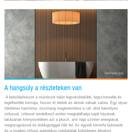
A hangsúly a részleteken van
A belsőépítészet a művészet talán legsokoldalúbb, legszínesebb és
legélhetőbb formája, hiszen itt életek és álmok válnak valóra. Egy olyan
tökéletes harmónia, összhang megteremtése a cél, ahol bármilyen
stílussal, ízléssel rendelkező ember megtalálhatja saját házának,
lakásának környezetében azt a pluszt, ami napi szinten energiával,
megnyugvással és boldogsággal tölti fel. Az egyedi tömörfa bútoraink
és a modern stílusú autentikus médiafalak különleges élményt