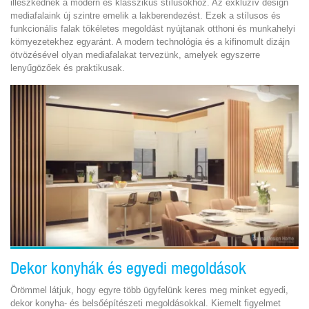
illeszkednek a modern és klasszikus stílusokhoz. Az exkluzív design
mediafalaink új szintre emelik a lakberendezést. Ezek a stílusos és
funkcionális falak tökéletes megoldást nyújtanak otthoni és munkahelyi
környezetekhez egyaránt. A modern technológia és a kifinomult dizájn
ötvözésével olyan mediafalakat tervezünk, amelyek egyszerre
lenyűgözőek és praktikusak.
Dekor konyhák és egyedi megoldások
Örömmel látjuk, hogy egyre több ügyfelünk keres meg minket egyedi,
dekor konyha- és belsőépítészeti megoldásokkal. Kiemelt figyelmet