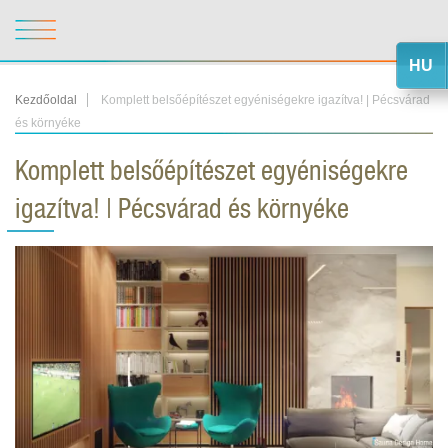
HU
Kezdőoldal
Komplett belsőépítészet egyéniségekre igazítva! | Pécsvárad
és környéke
Komplett belsőépítészet egyéniségekre
igazítva! | Pécsvárad és környéke