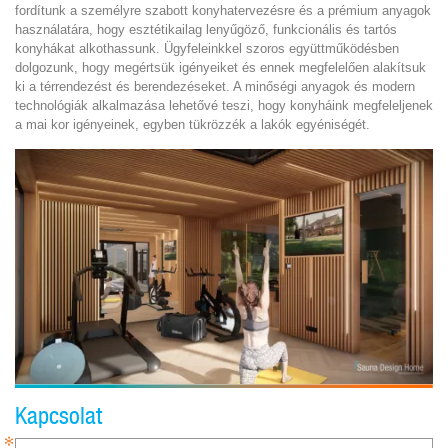
fordítunk a személyre szabott konyhatervezésre és a prémium anyagok
használatára, hogy esztétikailag lenyűgöző, funkcionális és tartós
konyhákat alkothassunk. Ügyfeleinkkel szoros együttműködésben
dolgozunk, hogy megértsük igényeiket és ennek megfelelően alakítsuk
ki a térrendezést és berendezéseket. A minőségi anyagok és modern
technológiák alkalmazása lehetővé teszi, hogy konyháink megfeleljenek
a mai kor igényeinek, egyben tükrözzék a lakók egyéniségét.
Kapcsolat