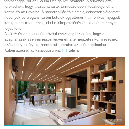
fontossággal bír az iSauna Design Kft. számára. A tervezők arra
törekednek, hogy a szaunaházak természetesen illeszkedjenek a
kertbe és az udvarba. A modern világító elemek, gondosan válogatott
növények és elegáns kültéri bútorok együttesen harmonikus, nyugodt
környezetet teremtenek, ahol a kikapcsolódás és pihenés élménye
teljes lehet.
A kültér és a szaunaház közötti összhang biztosítja, hogy a
szaunaházak szerves részei legyenek a természetes környezetnek,
ezáltal egyensúlyt és harmóniát teremtve az egész otthonban.
Kültéri szaunaház katalógusunkat
ITT
találja