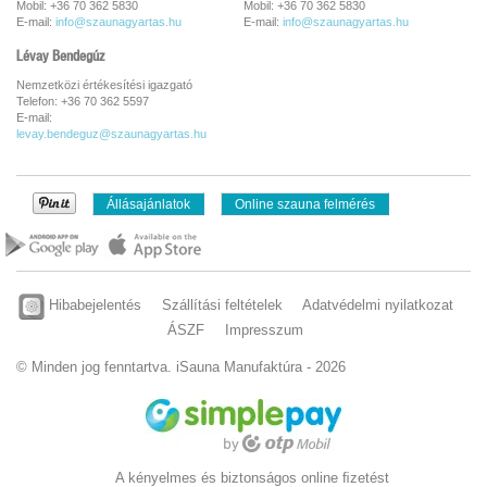
Mobil: +36 70 362 5830
Mobil: +36 70 362 5830
E-mail:
info@szaunagyartas.hu
E-mail:
info@szaunagyartas.hu
Lévay Bendegúz
Nemzetközi értékesítési igazgató
Telefon: +36 70 362 5597
E-mail:
levay.bendeguz@szaunagyartas.hu
Állásajánlatok
Online szauna felmérés
Hibabejelentés
Szállítási feltételek
Adatvédelmi nyilatkozat
ÁSZF
Impresszum
© Minden jog fenntartva. iSauna Manufaktúra - 2026
A kényelmes és biztonságos online ﬁzetést