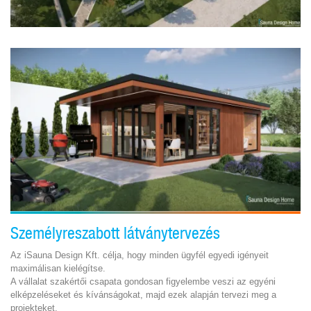
Személyreszabott látványtervezés
Az iSauna Design Kft. célja, hogy minden ügyfél egyedi igényeit
maximálisan kielégítse.
A vállalat szakértői csapata gondosan figyelembe veszi az egyéni
elképzeléseket és kívánságokat, majd ezek alapján tervezi meg a
projekteket.