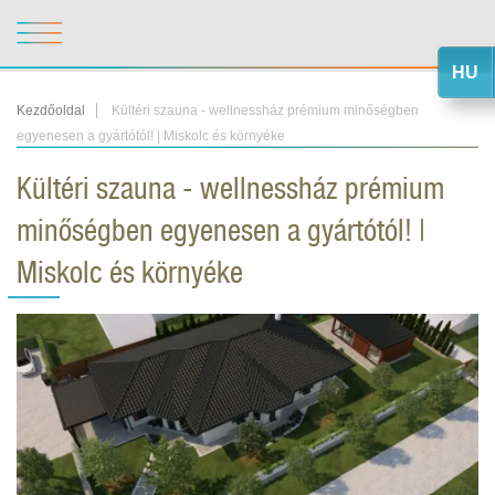
HU
Kezdőoldal
Kültéri szauna - wellnessház prémium minőségben
egyenesen a gyártótól! | Miskolc és környéke
Kültéri szauna - wellnessház prémium
minőségben egyenesen a gyártótól! |
Miskolc és környéke