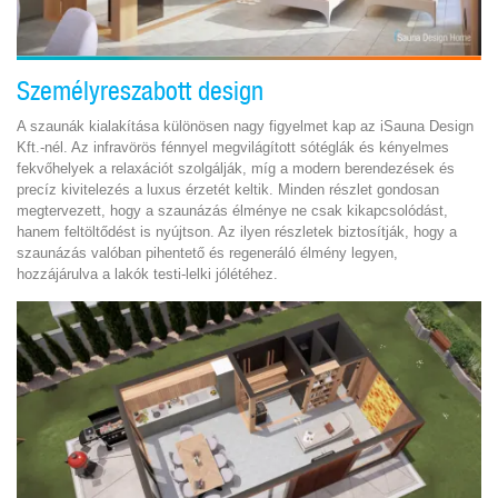
Személyreszabott design
A szaunák kialakítása különösen nagy figyelmet kap az iSauna Design
Kft.-nél. Az infravörös fénnyel megvilágított sótéglák és kényelmes
fekvőhelyek a relaxációt szolgálják, míg a modern berendezések és
precíz kivitelezés a luxus érzetét keltik. Minden részlet gondosan
megtervezett, hogy a szaunázás élménye ne csak kikapcsolódást,
hanem feltöltődést is nyújtson. Az ilyen részletek biztosítják, hogy a
szaunázás valóban pihentető és regeneráló élmény legyen,
hozzájárulva a lakók testi-lelki jólétéhez.