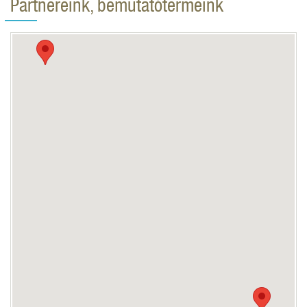
Partnereink, bemutatótermeink