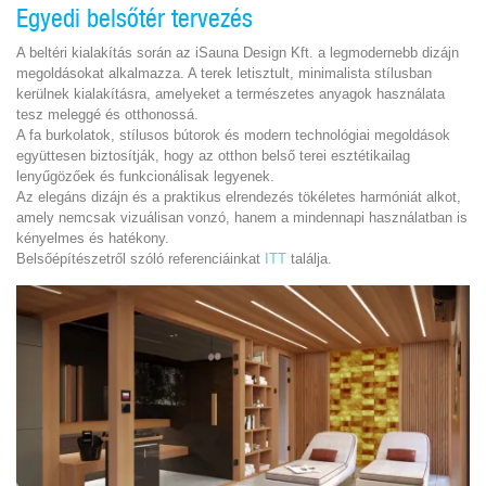
Egyedi belsőtér tervezés
A beltéri kialakítás során az iSauna Design Kft. a legmodernebb dizájn
megoldásokat alkalmazza. A terek letisztult, minimalista stílusban
kerülnek kialakításra, amelyeket a természetes anyagok használata
tesz meleggé és otthonossá.
A fa burkolatok, stílusos bútorok és modern technológiai megoldások
együttesen biztosítják, hogy az otthon belső terei esztétikailag
lenyűgözőek és funkcionálisak legyenek.
Az elegáns dizájn és a praktikus elrendezés tökéletes harmóniát alkot,
amely nemcsak vizuálisan vonzó, hanem a mindennapi használatban is
kényelmes és hatékony.
Belsőépítészetről szóló referenciáinkat
ITT
találja.