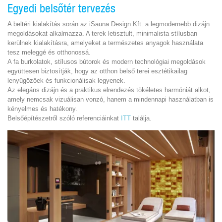
Egyedi belsőtér tervezés
A beltéri kialakítás során az iSauna Design Kft. a legmodernebb dizájn
megoldásokat alkalmazza. A terek letisztult, minimalista stílusban
kerülnek kialakításra, amelyeket a természetes anyagok használata
tesz meleggé és otthonossá.
A fa burkolatok, stílusos bútorok és modern technológiai megoldások
együttesen biztosítják, hogy az otthon belső terei esztétikailag
lenyűgözőek és funkcionálisak legyenek.
Az elegáns dizájn és a praktikus elrendezés tökéletes harmóniát alkot,
amely nemcsak vizuálisan vonzó, hanem a mindennapi használatban is
kényelmes és hatékony.
Belsőépítészetről szóló referenciáinkat
ITT
találja.