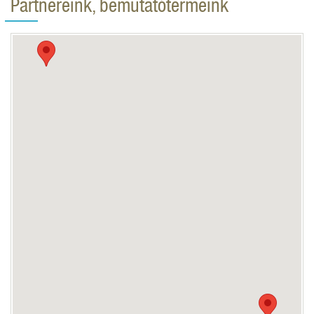
Partnereink, bemutatótermeink