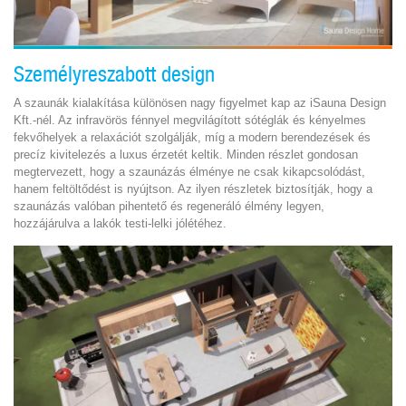
Személyreszabott design
A szaunák kialakítása különösen nagy figyelmet kap az iSauna Design
Kft.-nél. Az infravörös fénnyel megvilágított sótéglák és kényelmes
fekvőhelyek a relaxációt szolgálják, míg a modern berendezések és
precíz kivitelezés a luxus érzetét keltik. Minden részlet gondosan
megtervezett, hogy a szaunázás élménye ne csak kikapcsolódást,
hanem feltöltődést is nyújtson. Az ilyen részletek biztosítják, hogy a
szaunázás valóban pihentető és regeneráló élmény legyen,
hozzájárulva a lakók testi-lelki jólétéhez.