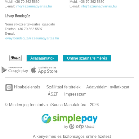
Mobil: +36 70 362 5830
Mobil: +36 70 362 5830
E-mail:
info@szaunagyartas.hu
E-mail:
info@szaunagyartas.hu
Lévay Bendegúz
Nemzetközi értékesítési igazgató
Telefon: +36 70 362 5597
E-mail:
levay.bendeguz@szaunagyartas.hu
Állásajánlatok
Online szauna felmérés
Hibabejelentés
Szállítási feltételek
Adatvédelmi nyilatkozat
ÁSZF
Impresszum
© Minden jog fenntartva. iSauna Manufaktúra - 2026
A kényelmes és biztonságos online ﬁzetést