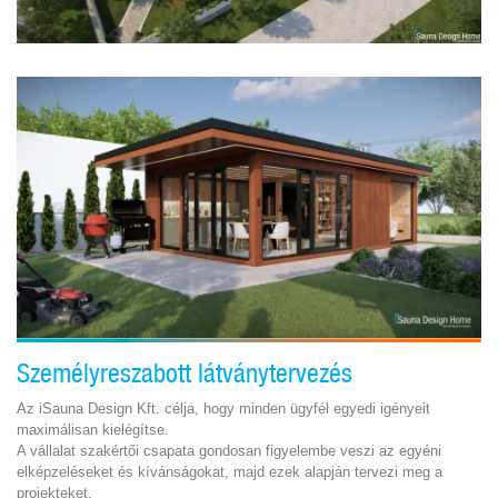
Személyreszabott látványtervezés
Az iSauna Design Kft. célja, hogy minden ügyfél egyedi igényeit
maximálisan kielégítse.
A vállalat szakértői csapata gondosan figyelembe veszi az egyéni
elképzeléseket és kívánságokat, majd ezek alapján tervezi meg a
projekteket.