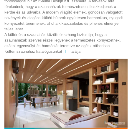
fontossággal bír az iSauna Design Kft. számára. A tervezők arra
törekednek, hogy a szaunaházak természetesen illeszkedjenek a
kertbe és az udvarba. A modern világító elemek, gondosan válogatott
növények és elegáns kültéri bútorok együttesen harmonikus, nyugodt
környezetet teremtenek, ahol a kikapcsolódás és pihenés élménye
teljes lehet.
A kültér és a szaunaház közötti összhang biztosítja, hogy a
szaunaházak szerves részei legyenek a természetes környezetnek,
ezáltal egyensúlyt és harmóniát teremtve az egész otthonban.
Kültéri szaunaház katalógusunkat
ITT
találja