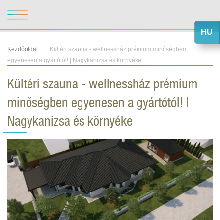
HU
Kezdőoldal
Kültéri szauna - wellnessház prémium minőségben
egyenesen a gyártótól! | Nagykanizsa és környéke
Kültéri szauna - wellnessház prémium
minőségben egyenesen a gyártótól! |
Nagykanizsa és környéke