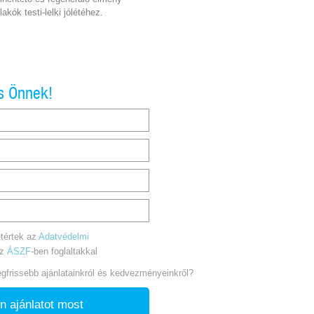
akók testi-lelki jólétéhez.
s Önnek!
tértek az
Adatvédelmi
az
ÁSZF
-ben foglaltakkal
legfrissebb ajánlatainkról és kedvezményeinkről?
n ajánlatot most