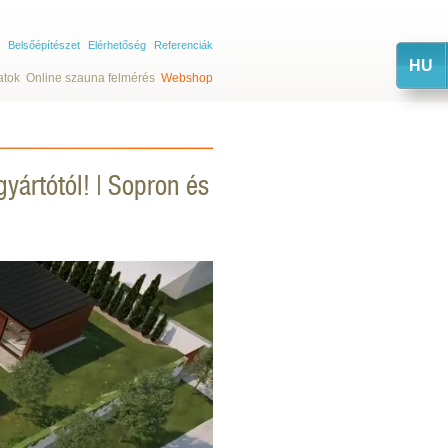
Belsőépítészet
Elérhetőség
Referenciák
HU
atok
Online szauna felmérés
Webshop
ártótól! | Sopron és