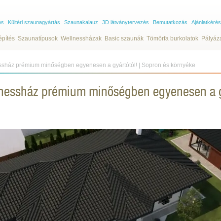
és
Kültéri szaunagyártás
Szaunakalauz
3D látványtervezés
Bemutatkozás
Ajánlatkérés
építés
Szaunatípusok
Wellnessházak
Basic szaunák
Tömörfa burkolatok
Pályáz
essház prémium minőségben egyenesen a gyártótól! | Sopron és környéke
lnessház prémium minőségben egyenesen a gy