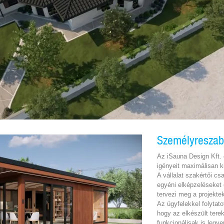
Személyreszabo
Az iSauna Design Kft. 
igényeit maximálisan k
A vállalat szakértői c
egyéni elképzeléseket
tervezi meg a projektek
Az ügyfelekkel folytat
hogy az elkészült ter
funkcionálisak is legy