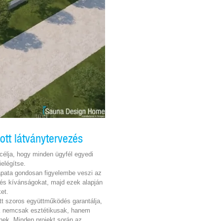
tt látványtervezés
célja, hogy minden ügyfél egyedi
ielégítse.
sapata gondosan figyelembe veszi az
 és kívánságokat, majd ezek alapján
et.
ott szoros együttműködés garantálja,
ek nemcsak esztétikusak, hanem
enek. Minden projekt során az