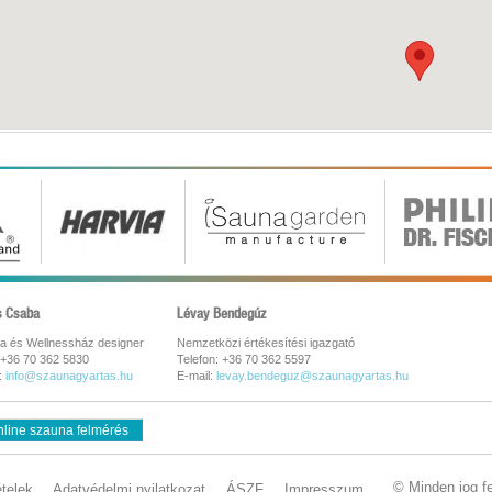
s Csaba
Lévay Bendegúz
a és Wellnessház designer
Nemzetközi értékesítési igazgató
 +36 70 362 5830
Telefon: +36 70 362 5597
:
info@szaunagyartas.hu
E-mail:
levay.bendeguz@szaunagyartas.hu
line szauna felmérés
© Minden jog f
ételek
Adatvédelmi nyilatkozat
ÁSZF
Impresszum