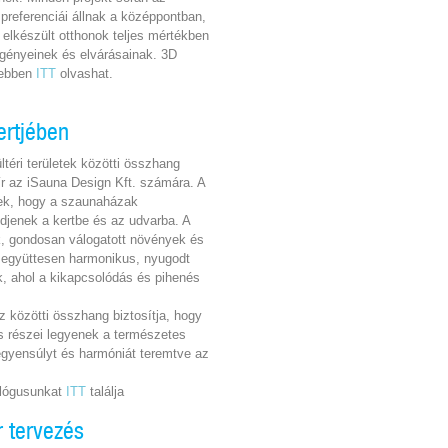
 preferenciái állnak a középpontban,
z elkészült otthonok teljes mértékben
igényeinek és elvárásainak. 3D
vebben
ITT
olvashat.
ertjében
téri területek közötti összhang
ír az iSauna Design Kft. számára. A
nek, hogy a szaunaházak
djenek a kertbe és az udvarba. A
k, gondosan válogatott növények és
k együttesen harmonikus, nyugodt
, ahol a kikapcsolódás és pihenés
z közötti összhang biztosítja, hogy
 részei legyenek a természetes
egyensúlyt és harmóniát teremtve az
alógusunkat
ITT
találja
r tervezés