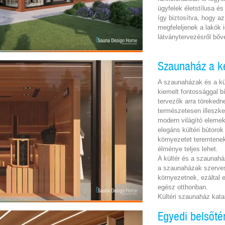
ügyfelek életstílusa és
így biztosítva, hogy a
megfeleljenek a lakók 
látványtervezésről bő
Szaunaház a k
A szaunaházak és a kül
kiemelt fontossággal b
tervezők arra töreked
természetesen illeszke
modern világító eleme
elegáns kültéri bútoro
környezetet teremtenek
élménye teljes lehet.
A kültér és a szaunahá
a szaunaházak szerves
környezetnek, ezáltal 
egész otthonban.
Kültéri szaunaház kat
Egyedi belsőté