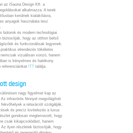
rán az iSauna Design Kft. a
egoldásokat alkalmazza. A terek
stílusban kerülnek kialakításra,
es anyagok használata tesz
.
sos bútorok és modern technológiai
biztosítják, hogy az otthon belső
nyűgözőek és funkcionálisak legyenek.
 praktikus elrendezés tökéletes
y nemcsak vizuálisan vonzó, hanem
tban is kényelmes és hatékony.
ó referenciáinkat
ITT
találja.
ott design
 különösen nagy figyelmet kap az
 Az infravörös fénnyel megvilágított
fekvőhelyek a relaxációt szolgálják,
ések és precíz kivitelezés a luxus
 részlet gondosan megtervezett, hogy
ne csak kikapcsolódást, hanem
. Az ilyen részletek biztosítják, hogy
ihentető és regeneráló élmény