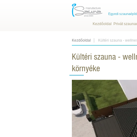
Egyedi szaunaépít
Kezdőoldal
Privát szauna
Kezdőoldal
Kültéri szauna - welln
Kültéri szauna - wel
környéke