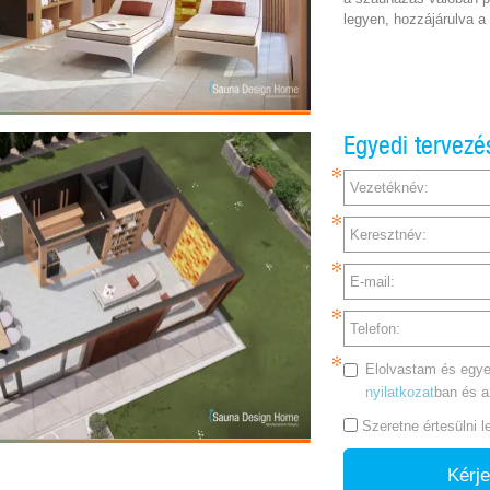
legyen, hozzájárulva a l
Egyedi tervezé
Vezetéknév:
Keresztnév:
E-mail:
Telefon:
Elolvastam és egye
nyilatkozat
ban és 
Szeretne értesülni 
Kérje