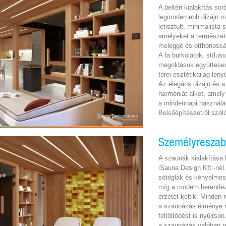
A beltéri kialakítás so
legmodernebb dizájn m
letisztult, minimalista 
amelyeket a természet
meleggé és otthonossá
A fa burkolatok, stílu
megoldások együttesen 
terei esztétikailag le
Az elegáns dizájn és a
harmóniát alkot, amel
a mindennapi használa
Belsőépítészetről szól
Személyreszab
A szaunák kialakítása
iSauna Design Kft.-nél.
sótéglák és kényelmes 
míg a modern berendez
érzetét keltik. Minden
a szaunázás élménye 
feltöltődést is nyújtson
a szaunázás valóban p