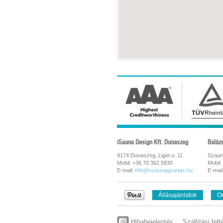
iSauna Design Kft. Dunaszeg
Baláz
9174 Dunaszeg, Liget u. 11.
Szaun
Mobil: +36 70 362 5830
Mobil:
E-mail:
info@szaunagyartas.hu
E-mail
Állásajánlatok
On
Hibabejelentés
Szállítási felt