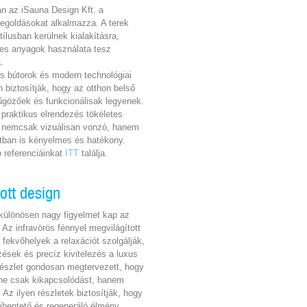
rán az iSauna Design Kft. a
egoldásokat alkalmazza. A terek
stílusban kerülnek kialakításra,
es anyagok használata tesz
.
sos bútorok és modern technológiai
biztosítják, hogy az otthon belső
nyűgözőek és funkcionálisak legyenek.
 praktikus elrendezés tökéletes
y nemcsak vizuálisan vonzó, hanem
tban is kényelmes és hatékony.
ó referenciáinkat
ITT
találja.
ott design
 különösen nagy figyelmet kap az
 Az infravörös fénnyel megvilágított
fekvőhelyek a relaxációt szolgálják,
ések és precíz kivitelezés a luxus
 részlet gondosan megtervezett, hogy
ne csak kikapcsolódást, hanem
. Az ilyen részletek biztosítják, hogy
ihentető és regeneráló élmény