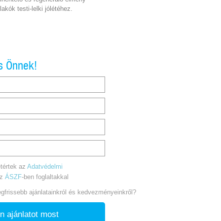
akók testi-lelki jólétéhez.
s Önnek!
tértek az
Adatvédelmi
az
ÁSZF
-ben foglaltakkal
legfrissebb ajánlatainkról és kedvezményeinkről?
n ajánlatot most