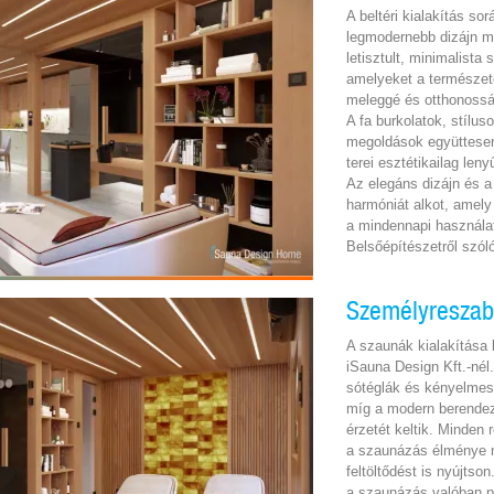
A beltéri kialakítás so
legmodernebb dizájn m
letisztult, minimalista 
amelyeket a természet
meleggé és otthonossá
A fa burkolatok, stílu
megoldások együttesen 
terei esztétikailag le
Az elegáns dizájn és a
harmóniát alkot, amel
a mindennapi használa
Belsőépítészetről szól
Személyreszab
A szaunák kialakítása
iSauna Design Kft.-nél.
sótéglák és kényelmes 
míg a modern berendez
érzetét keltik. Minden
a szaunázás élménye 
feltöltődést is nyújtson
a szaunázás valóban p