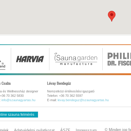
s Csaba
Lévay Bendegúz
a és Wellnessház designer
Nemzetközi értékesítési igazgató
 +36 70 362 5830
Telefon: +36 70 362 5597
:
info@szaunagyartas.hu
E-mail:
levay.bendeguz@szaunagyartas.hu
line szauna felmérés
© Minden jog f
ételek
Adatvédelmi nyilatkozat
ÁSZF
Impresszum