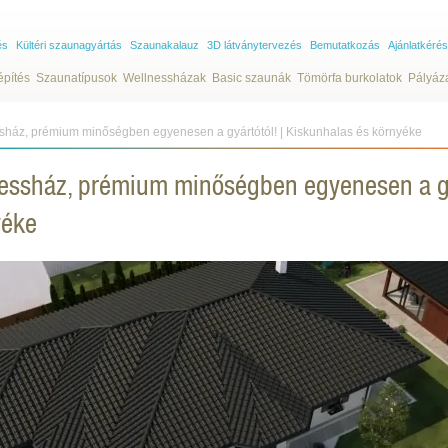
és
Kültéri szaunagyártás
Szaunakalauz
3D látványtervezés
Bemutatkozás
Ajánlatkérés
építés
Szaunatípusok
Wellnessházak
Basic szaunák
Tömörfa burkolatok
Pályáz
ssház, prémium minőségben egyenesen a gyártótól! | Kiskunhalas és környéke
nessház, prémium minőségben egyenesen a gy
yéke