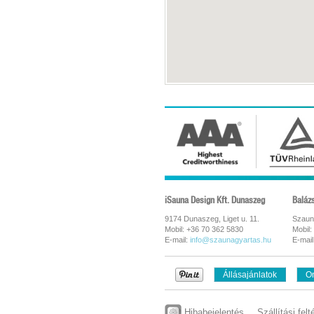
iSauna Design Kft. Dunaszeg
Baláz
9174 Dunaszeg, Liget u. 11.
Szaun
Mobil: +36 70 362 5830
Mobil:
E-mail:
info@szaunagyartas.hu
E-mail
Állásajánlatok
On
Hibabejelentés
Szállítási felt