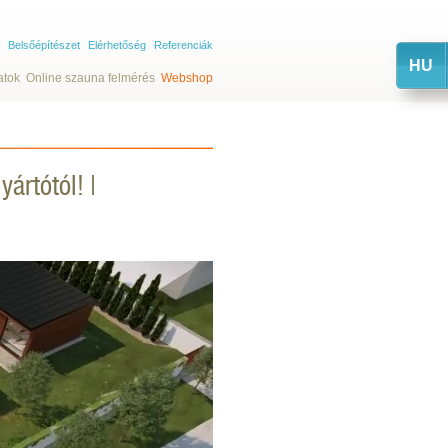
Belsőépítészet
Elérhetőség
Referenciák
HU
atok
Online szauna felmérés
Webshop
ártótól! |