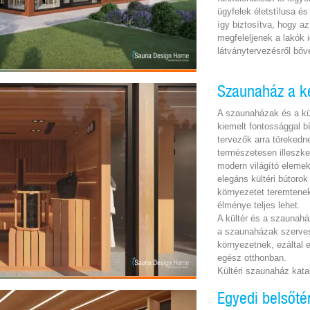
ügyfelek életstílusa és
így biztosítva, hogy a
megfeleljenek a lakók 
látványtervezésről bő
Szaunaház a k
A szaunaházak és a kül
kiemelt fontossággal b
tervezők arra töreked
természetesen illeszke
modern világító eleme
elegáns kültéri bútoro
környezetet teremtenek
élménye teljes lehet.
A kültér és a szaunahá
a szaunaházak szerves
környezetnek, ezáltal 
egész otthonban.
Kültéri szaunaház kat
Egyedi belsőté