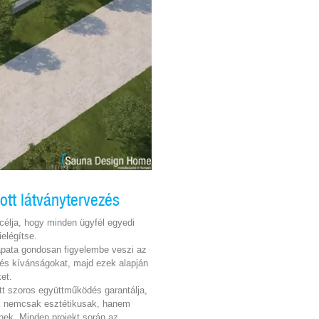
tt látványtervezés
célja, hogy minden ügyfél egyedi
ielégítse.
sapata gondosan figyelembe veszi az
 és kívánságokat, majd ezek alapján
et.
ott szoros együttműködés garantálja,
ek nemcsak esztétikusak, hanem
enek. Minden projekt során az