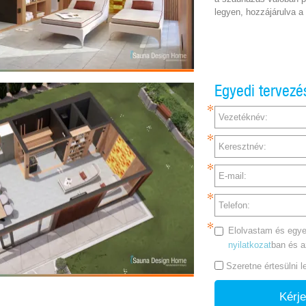
legyen, hozzájárulva a l
Egyedi tervezé
Vezetéknév:
Keresztnév:
E-mail:
Telefon:
Elolvastam és egye
nyilatkozat
ban és 
Szeretne értesülni 
Kérje