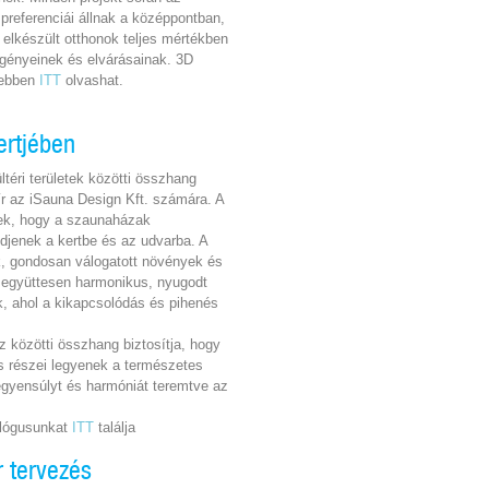
 preferenciái állnak a középpontban,
z elkészült otthonok teljes mértékben
igényeinek és elvárásainak. 3D
vebben
ITT
olvashat.
ertjében
téri területek közötti összhang
ír az iSauna Design Kft. számára. A
nek, hogy a szaunaházak
djenek a kertbe és az udvarba. A
k, gondosan válogatott növények és
k együttesen harmonikus, nyugodt
, ahol a kikapcsolódás és pihenés
z közötti összhang biztosítja, hogy
 részei legyenek a természetes
egyensúlyt és harmóniát teremtve az
alógusunkat
ITT
találja
r tervezés