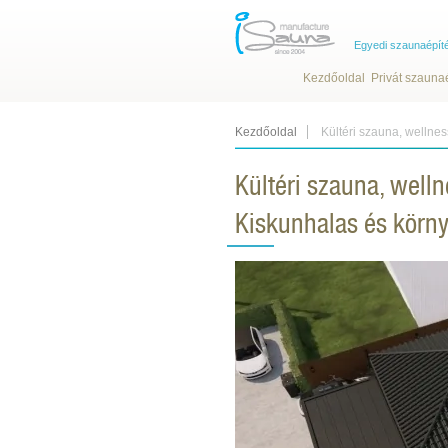
Egyedi szaunaépít
Kezdőoldal
Privát szauna
Kezdőoldal
Kültéri szauna, wellne
Kültéri szauna, well
Kiskunhalas és körn