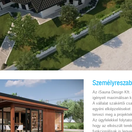
Személyreszabo
Az iSauna Design Kft. 
igényeit maximálisan k
A vállalat szakértői c
egyéni elképzeléseket
tervezi meg a projektek
Az ügyfelekkel folytat
hogy az elkészült ter
funkcionálisak is legy