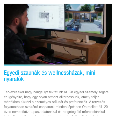
Egyedi szaunák és wellnessházak, mini
nyaralók
Tervezésekor nagy hangsúlyt fektetünk az Ön egyedi személyiségére
és igényeire, hogy egy olyan otthont alkothassunk, amely teljes
mértékben tükrözi a személyes stílusát és preferenciáit. A tervezés
folyamatában szakértő csapatunk minden lépésben Ön mellett áll. 20
éves nemzetközi tapasztalatunkkal és rengeteg élő referenciánkkal