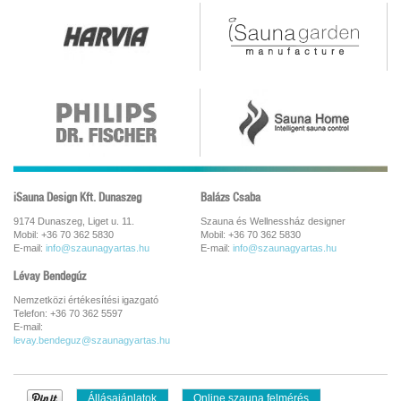
iSauna Design Kft. Dunaszeg
Balázs Csaba
9174 Dunaszeg, Liget u. 11.
Szauna és Wellnessház designer
Mobil: +36 70 362 5830
Mobil: +36 70 362 5830
E-mail:
info@szaunagyartas.hu
E-mail:
info@szaunagyartas.hu
Lévay Bendegúz
Nemzetközi értékesítési igazgató
Telefon: +36 70 362 5597
E-mail:
levay.bendeguz@szaunagyartas.hu
Állásajánlatok
Online szauna felmérés