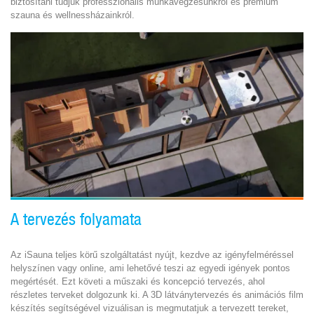
biztosítani tudjuk professzionális munkavégzésünkről és prémium
szauna és wellnessházainkról.
A tervezés folyamata
Az iSauna teljes körű szolgáltatást nyújt, kezdve az igényfelméréssel
helyszínen vagy online, ami lehetővé teszi az egyedi igények pontos
megértését. Ezt követi a műszaki és koncepció tervezés, ahol
részletes terveket dolgozunk ki. A 3D látványtervezés és animációs film
készítés segítségével vizuálisan is megmutatjuk a tervezett tereket,