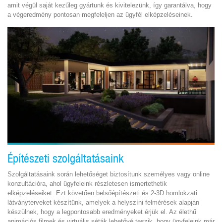
amit végül saját kezűleg gyártunk és kivitelezünk, így garantálva, hogy
a végeredmény pontosan megfeleljen az ügyfél elképzeléseinek.
Építészeti szolgáltatásaink
Szolgáltatásaink során lehetőséget biztosítunk személyes vagy online
konzultációra, ahol ügyfeleink részletesen ismertethetik
elképzeléseiket. Ezt követően belsőépítészeti és 2-3D homlokzati
látványterveket készítünk, amelyek a helyszíni felmérések alapján
készülnek, hogy a legpontosabb eredményeket érjük el. Az élethű
animációs filmek és virtuális séták lehetővé teszik, hogy ügyfeleink már