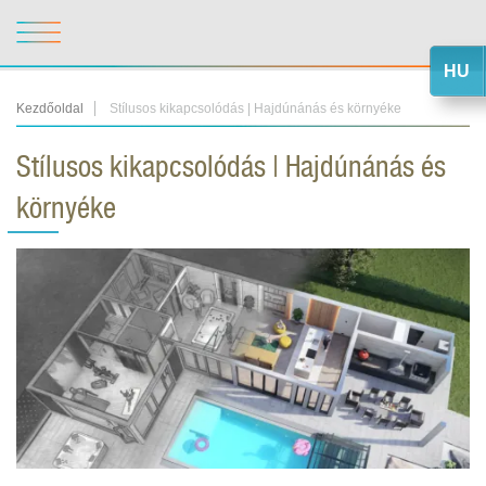
HU
Kezdőoldal
Stílusos kikapcsolódás | Hajdúnánás és környéke
Stílusos kikapcsolódás | Hajdúnánás és
környéke