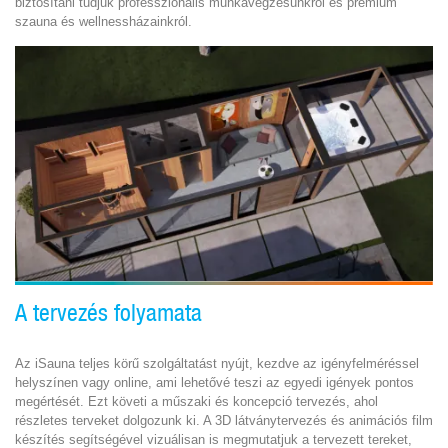
biztosítani tudjuk professzionális munkavégzésünkről és prémium
szauna és wellnessházainkról.
A tervezés folyamata
Az iSauna teljes körű szolgáltatást nyújt, kezdve az igényfelméréssel
helyszínen vagy online, ami lehetővé teszi az egyedi igények pontos
megértését. Ezt követi a műszaki és koncepció tervezés, ahol
részletes terveket dolgozunk ki. A 3D látványtervezés és animációs film
készítés segítségével vizuálisan is megmutatjuk a tervezett tereket,