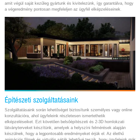
amit végül saját kezűleg gyártunk és kivitelezünk, így garantálva, hogy
a végeredmény pontosan megfeleljen az ügyfél elképzeléseinek.
Építészeti szolgáltatásaink
Szolgáltatásaink során lehetőséget biztosítunk személyes vagy online
konzultációra, ahol ügyfeleink részletesen ismertethetik
elképzeléseiket. Ezt követően belsőépítészeti és 2-3D homlokzati
látványterveket készítünk, amelyek a helyszíni felmérések alapján
készülnek, hogy a legpontosabb eredményeket érjük el. Az élethű
animációs filmek és virtuális séták lehetővé teszik, hogy ügyfeleink már