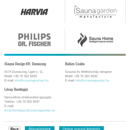
iSauna Design Kft. Dunaszeg
Balázs Csaba
9174 Dunaszeg, Liget u. 11.
Szauna és Wellnessház designer
Mobil: +36 70 362 5830
Mobil: +36 70 362 5830
E-mail:
info@szaunagyartas.hu
E-mail:
info@szaunagyartas.hu
Lévay Bendegúz
Nemzetközi értékesítési igazgató
Telefon: +36 70 362 5597
E-mail:
levay.bendeguz@szaunagyartas.hu
Állásajánlatok
Online szauna felmérés