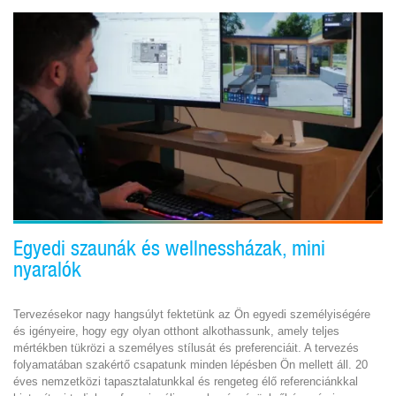
Egyedi szaunák és wellnessházak, mini
nyaralók
Tervezésekor nagy hangsúlyt fektetünk az Ön egyedi személyiségére
és igényeire, hogy egy olyan otthont alkothassunk, amely teljes
mértékben tükrözi a személyes stílusát és preferenciáit. A tervezés
folyamatában szakértő csapatunk minden lépésben Ön mellett áll. 20
éves nemzetközi tapasztalatunkkal és rengeteg élő referenciánkkal