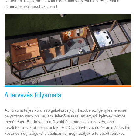
biztosítani tudjuk professzionális munkavégzésünkről és prémium
szauna és wellnessházainkról.
A tervezés folyamata
Az iSauna teljes körű szolgáltatást nyújt, kezdve az igényfelméréssel
helyszínen vagy online, ami lehetővé teszi az egyedi igények pontos
megértését. Ezt követi a műszaki és koncepció tervezés, ahol
részletes terveket dolgozunk ki. A 3D látványtervezés és animációs film
készítés segítségével vizuálisan is megmutatjuk a tervezett tereket,