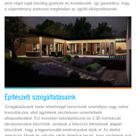
amit végül saját kezűleg gyártunk és kivitelezünk, így garantálva, hogy
a végeredmény pontosan megfeleljen az ügyfél elképzeléseinek.
Építészeti szolgáltatásaink
Szolgáltatásaink során lehetőséget biztosítunk személyes vagy online
konzultációra, ahol ügyfeleink részletesen ismertethetik
elképzeléseiket. Ezt követően belsőépítészeti és 2-3D homlokzati
látványterveket készítünk, amelyek a helyszíni felmérések alapján
készülnek, hogy a legpontosabb eredményeket érjük el. Az élethű
animációs filmek és virtuális séták lehetővé teszik, hogy ügyfeleink már