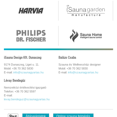
iSauna Design Kft. Dunaszeg
Balázs Csaba
9174 Dunaszeg, Liget u. 11.
Szauna és Wellnessház designer
Mobil: +36 70 362 5830
Mobil: +36 70 362 5830
E-mail:
info@szaunagyartas.hu
E-mail:
info@szaunagyartas.hu
Lévay Bendegúz
Nemzetközi értékesítési igazgató
Telefon: +36 70 362 5597
E-mail:
levay.bendeguz@szaunagyartas.hu
Állásajánlatok
Online szauna felmérés