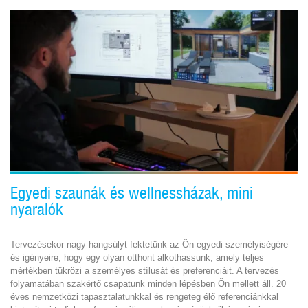
Egyedi szaunák és wellnessházak, mini
nyaralók
Tervezésekor nagy hangsúlyt fektetünk az Ön egyedi személyiségére
és igényeire, hogy egy olyan otthont alkothassunk, amely teljes
mértékben tükrözi a személyes stílusát és preferenciáit. A tervezés
folyamatában szakértő csapatunk minden lépésben Ön mellett áll. 20
éves nemzetközi tapasztalatunkkal és rengeteg élő referenciánkkal