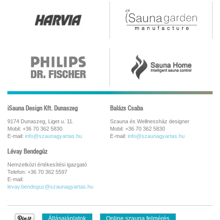
iSauna Design Kft. Dunaszeg
Balázs Csaba
9174 Dunaszeg, Liget u. 11.
Szauna és Wellnessház designer
Mobil: +36 70 362 5830
Mobil: +36 70 362 5830
E-mail:
info@szaunagyartas.hu
E-mail:
info@szaunagyartas.hu
Lévay Bendegúz
Nemzetközi értékesítési igazgató
Telefon: +36 70 362 5597
E-mail:
levay.bendeguz@szaunagyartas.hu
Állásajánlatok
Online szauna felmérés