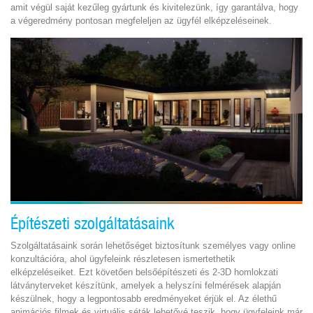
amit végül saját kezűleg gyártunk és kivitelezünk, így garantálva, hogy
a végeredmény pontosan megfeleljen az ügyfél elképzeléseinek.
Építészeti szolgáltatásaink
Szolgáltatásaink során lehetőséget biztosítunk személyes vagy online
konzultációra, ahol ügyfeleink részletesen ismertethetik
elképzeléseiket. Ezt követően belsőépítészeti és 2-3D homlokzati
látványterveket készítünk, amelyek a helyszíni felmérések alapján
készülnek, hogy a legpontosabb eredményeket érjük el. Az élethű
animációs filmek és virtuális séták lehetővé teszik, hogy ügyfeleink már