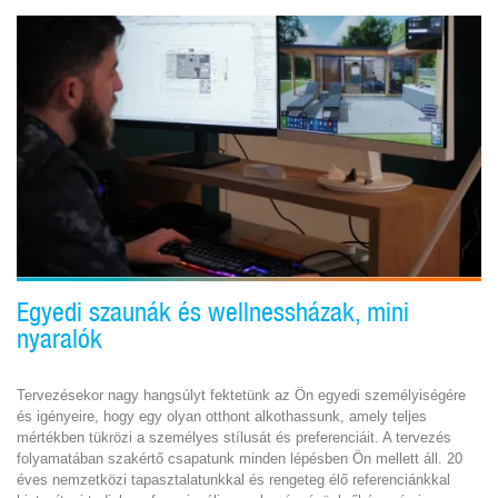
Egyedi szaunák és wellnessházak, mini
nyaralók
Tervezésekor nagy hangsúlyt fektetünk az Ön egyedi személyiségére
és igényeire, hogy egy olyan otthont alkothassunk, amely teljes
mértékben tükrözi a személyes stílusát és preferenciáit. A tervezés
folyamatában szakértő csapatunk minden lépésben Ön mellett áll. 20
éves nemzetközi tapasztalatunkkal és rengeteg élő referenciánkkal