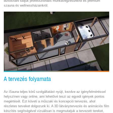
biztosítani tudjuk professzionális munkavégzésünkről és prémium
szauna és wellnessházainkról.
A tervezés folyamata
Az iSauna teljes körű szolgáltatást nyújt, kezdve az igényfelméréssel
helyszínen vagy online, ami lehetővé teszi az egyedi igények pontos
megértését. Ezt követi a műszaki és koncepció tervezés, ahol
részletes terveket dolgozunk ki. A 3D látványtervezés és animációs film
készítés segítségével vizuálisan is megmutatjuk a tervezett tereket,