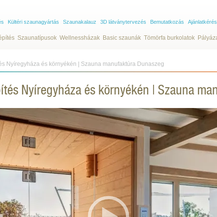
és
Kültéri szaunagyártás
Szaunakalauz
3D látványtervezés
Bemutatkozás
Ajánlatkérés
építés
Szaunatípusok
Wellnessházak
Basic szaunák
Tömörfa burkolatok
Pályáz
tés Nyíregyháza és környékén | Szauna manufaktúra Dunaszeg
pítés Nyíregyháza és környékén | Szauna ma