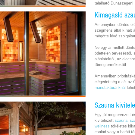
található Dunaszegen!
Kimagasló sza
Amennyiben döntés előt
szegmens által kínált 
mögötte lévő szolgálta
Ne egy ár mellett dönt
ötlettelen tervezéstől,
ajánlatoktól, az alacs
tömegtermékektől.
Amennyiben prioritásk
elégedettség a cél az
manufaktúránknál
lehet
Szauna kivitel
Egy jól megtervezett é
kivitelezett
szauna
,
sz
wellness
tökéletes kik
család vagy a baráti 