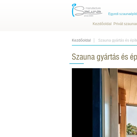
Egyedi szaunaépít
Kezdőoldal
Privát szauna
Kezdőoldal
Szauna gyártás és épí
Szauna gyártás és é