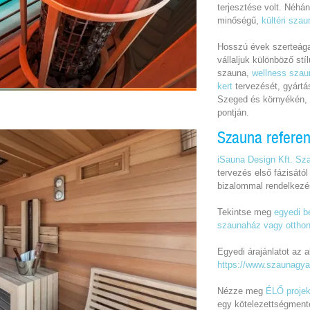
terjesztése volt. Néh
minőségű,
kültéri szau
Hosszú évek szerteága
vállaljuk különböző stí
szauna,
wellness sza
kert
tervezését, gyártás
Szeged és környékén, 
pontján.
Szauna refere
iSauna Design Kft. Sz
tervezés első fázisától
bizalommal rendelkezés
Tekintse meg
egyedi be
szaunaház vagy otthoni
Egyedi árajánlatot az al
https://www.szaunagya
Nézze meg
ÉLŐ projek
egy kötelezettségmente