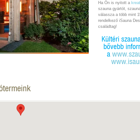
Ha Ön is nyitott a
krea
szauna gyártót, szaun
válassza a több mint 1
rendelkező iSauna Desi
családtag!
Kültéri szaun
bővebb infor
a
www.szau
www.isau
tótermeink