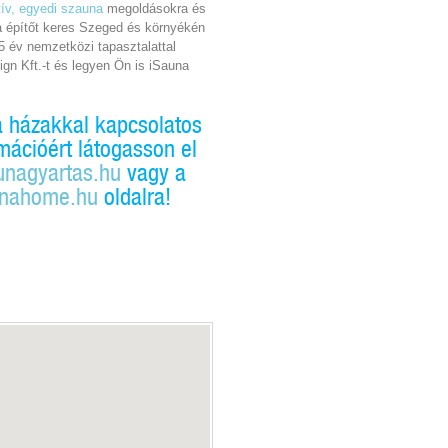
tív, egyedi szauna
megoldásokra és
a építőt keres Szeged és környékén
5 év nemzetközi tapasztalattal
gn Kft.-t és legyen Ön is iSauna
a házakkal kapcsolatos
mációért látogasson el
nagyartas.hu
vagy a
nahome.hu
oldalra!