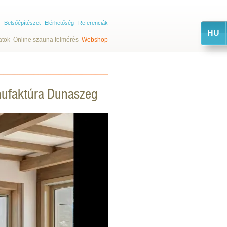
Belsőépítészet
Elérhetőség
Referenciák
HU
atok
Online szauna felmérés
Webshop
nufaktúra Dunaszeg