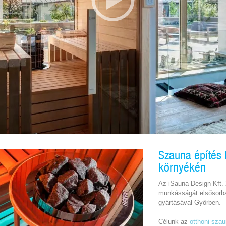
Szauna építés 
környékén
Az iSauna Design Kft.
munkásságát elsősorba
gyártásával Győrben.
Célunk az
otthoni sza