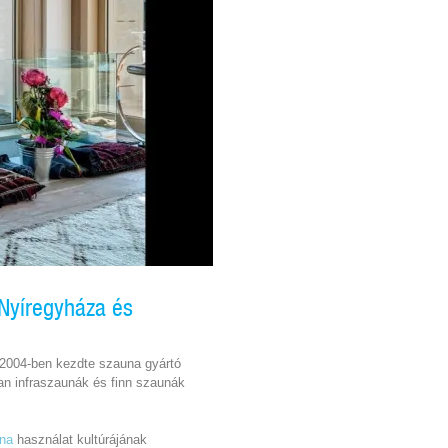
Nyíregyháza és
 2004-ben kezdte szauna gyártó
n infraszaunák és finn szaunák
una
használat kultúrájának