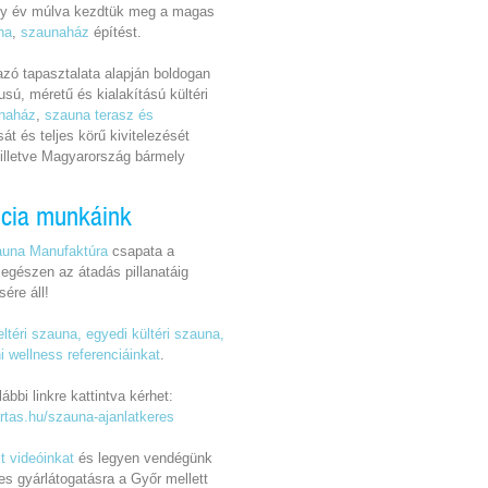
ány év múlva kezdtük meg a magas
na
,
szaunaház
építést.
zó tapasztalata alapján boldogan
lusú, méretű és kialakítású kültéri
unaház
,
szauna terasz és
át és teljes körű kivitelezését
illetve Magyarország bármely
ncia munkáink
auna Manufaktúra
csapata a
 egészen az átadás pillanatáig
ére áll!
ltéri szauna, egyedi kültéri szauna,
 wellness referenciáinkat
.
ábbi linkre kattintva kérhet:
rtas.hu/szauna-ajanlatkeres
t videóinkat
és legyen vendégünk
s gyárlátogatásra a Győr mellett