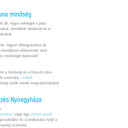
una minőség
t áll, tegye mérlegre e piaci
árakat, termékek tartalmát és a
tásokat.
sön, legyen elővigyázatos az
 a rövidtávon előnyösnek tűnő
ony minőséget képviselő
ént a minőség és a hosszú távú
 Ön számára,
családi
őség nyílik ennek megvalósítására!
ezés Nyíregyháza
s
aunaház
vagy egy
otthoni privát
apcsolódást és szórakozást nyújt a
társaság számára.