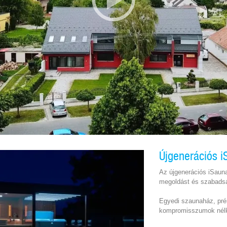
Újgenerációs 
Az újgenerációs iSaun
megoldást és szabadsá
Egyedi szaunaház, pr
kompromisszumok nélk