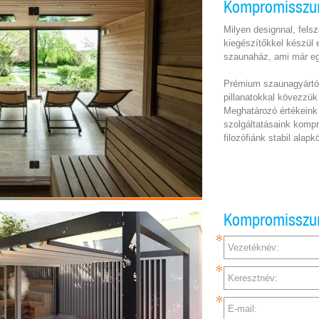
Kompromisszu
Milyen designnal, fels
kiegészítőkkel készül
szaunaház, ami már eg
Prémium szaunagyártók
pillanatokkal kövezzük 
Meghatározó értékeink
szolgáltatásaink komp
filozófiánk stabil alapkö
Kompromisszu
Vezetéknév:
Keresztnév:
E-mail: