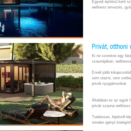
Egyedi építésű kerti sz
wellness tervezés, gyá
Privát, otthon
Ki ne szeretne egy fár
szaunájában, wellnessé
Ennél jobb kikapcsolód
sem utazni, sem sorban
privát nyugalmunkat.
Általában ez az egyik f
privát szauna wellness
Tudatosan, lépésről-lé
minden igényt kielégít