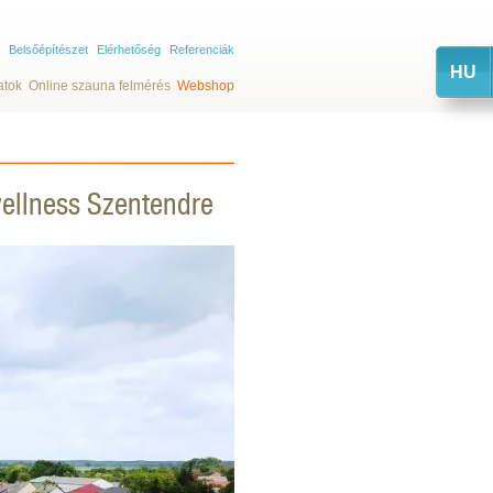
Belsőépítészet
Elérhetőség
Referenciák
HU
atok
Online szauna felmérés
Webshop
wellness Szentendre