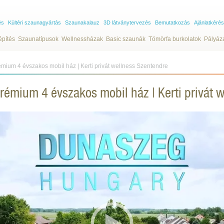
és
Kültéri szaunagyártás
Szaunakalauz
3D látványtervezés
Bemutatkozás
Ajánlatkérés
építés
Szaunatípusok
Wellnessházak
Basic szaunák
Tömörfa burkolatok
Pályáz
mium 4 évszakos mobil ház | Kerti privát wellness Szentendre
rémium 4 évszakos mobil ház | Kerti privát 