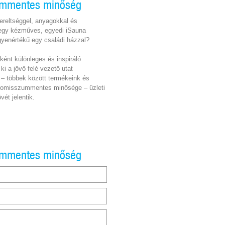
mmentes minőség
zereltséggel, anyagokkal és
 egy kézműves, egyedi iSauna
yenértékű egy családi házzal?
ént különleges és inspiráló
ki a jövő felé vezető utat
 – többek között termékeink és
romisszummentes minősége – üzleti
vét jelentik.
mmentes minőség