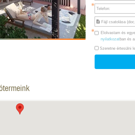
Telefon:
Fájl csatolása (doc,
Elolvastam és egye
nyilatkozat
ban és 
Szeretne értesülni 
tótermeink