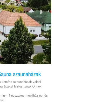
iSauna szaunaházak
a komfort szaunaházak valódi
g érzetet biztosítanak Önnek!
émium 4 évszakos mobilház építés
ül!