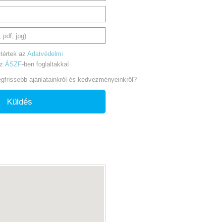
 pdf, jpg)
tértek az
Adatvédelmi
az
ÁSZF
-ben foglaltakkal
legfrissebb ajánlatainkról és kedvezményeinkről?
Küldés