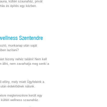
auna, kültéri szaunaház, privát
rtás és építés egy kézben.
i wellness Szentendre
asztó, munkanap után saját
ben lazítani?
ást bizony nehéz találni! Nem kell
 állni, nem zavarhatja meg senki a
ő előny, mely miatt Ügyfeleink a
 után érdeklődnek nálunk.
pésre megtervezésre került egy
ő kültéri wellness szaunaház.