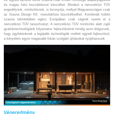
és magas fokú hozzáétéssel készülhet. Mindezt a nemzetközi TÜV
engedélyünk, minősítésünk, is bizonyítja, mellyel Magyarországon csak
az iSauna Design Kft. manufaktúra büszkélkedhet. Kombinált kültéri
szauna tekintetében egész Európában csak cégünk nyerte el a
nemzetközi TÜV tanusítványt. A nemzetközi TÜV minősítés alatt zajló
gyártástechnológiánk folyamatos fejlesztésével mindig azon dolgozunk,
hogy ügyfeleinknek a legújabb technológiák mellett egyedi fejlesztésű,
a kényelem egyre magasabb fokán szolgáló újításokat nyújthassunk.
Végeredmény