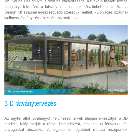
Az iSauna Design Kft. a szauna kialakításánál a funkció mellett fontos
hangsúlyt fektetünk a látványra is, en nek köszönhetően az iSauna
Design Kft szaunái egészségvédő szerepük mellett, különleges szauna-
wellness élményt és ellazulást biztosítanak.
3 D látványtervezés
Az ügyfél által jóváhagyott felülnézeti tervek alapján elkészítjük a 3D
modellt, felépíthetjük a térbeli berendezést, realisztikus fényekkel és
anyagokkal ábrázolva. A legjobb és legtöbbet mutató nézőpontok