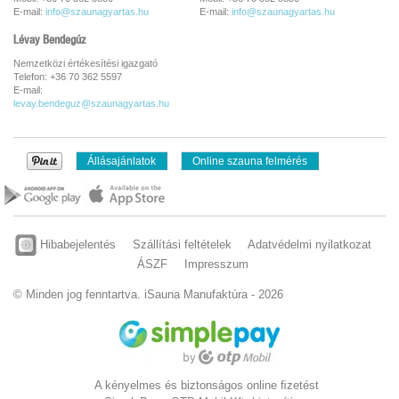
E-mail:
info@szaunagyartas.hu
E-mail:
info@szaunagyartas.hu
Lévay Bendegúz
Nemzetközi értékesítési igazgató
Telefon: +36 70 362 5597
E-mail:
levay.bendeguz@szaunagyartas.hu
Állásajánlatok
Online szauna felmérés
Hibabejelentés
Szállítási feltételek
Adatvédelmi nyilatkozat
ÁSZF
Impresszum
© Minden jog fenntartva. iSauna Manufaktúra - 2026
A kényelmes és biztonságos online ﬁzetést