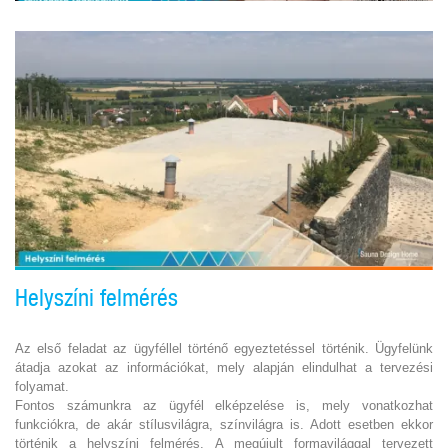
Helyszíni felmérés
Az első feladat az ügyféllel történő egyeztetéssel történik. Ügyfelünk
átadja azokat az információkat, mely alapján elindulhat a tervezési
folyamat.
Fontos számunkra az ügyfél elképzelése is, mely vonatkozhat
funkciókra, de akár stílusvilágra, színvilágra is. Adott esetben ekkor
történik a helyszíni felmérés.
A megújult formavilággal tervezett