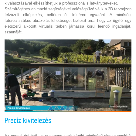
kiválasztásával elkészíthetjük a professzionális látványterveket.
Számítógépes animáció segítségével valósághűvé válik a 2D tervrajzon
felvázolt elképzelés, beltéren és kültéren egyaránt. A minőségi
fotorealisztikus ábrázolás lehetőséget biztosít arra, hogy az ügyfél egy
életszerű alkotott virtuális térben járhassa körül leendő ingatlanját,
szaunáját.
Precíz kivitelezés
Az egyedi építésű luxus szauna csak kíváló minőségű alapanyagokból