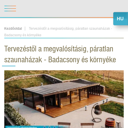
HU
Kezdőoldal
Tervezéstől a megvalósításig, páratlan szaunaházak -
Badacsony és környéke
Tervezéstől a megvalósításig, páratlan
szaunaházak - Badacsony és környéke