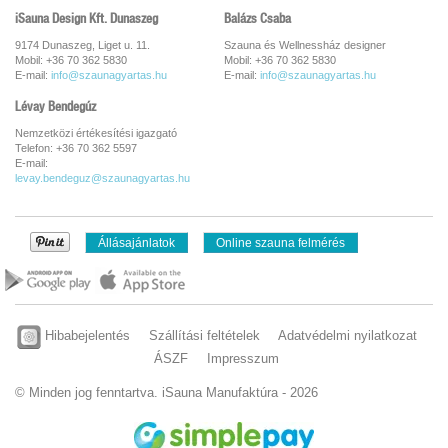
iSauna Design Kft. Dunaszeg
Balázs Csaba
9174 Dunaszeg, Liget u. 11.
Szauna és Wellnessház designer
Mobil: +36 70 362 5830
Mobil: +36 70 362 5830
E-mail:
info@szaunagyartas.hu
E-mail:
info@szaunagyartas.hu
Lévay Bendegúz
Nemzetközi értékesítési igazgató
Telefon: +36 70 362 5597
E-mail:
levay.bendeguz@szaunagyartas.hu
Állásajánlatok
Online szauna felmérés
Hibabejelentés
Szállítási feltételek
Adatvédelmi nyilatkozat
ÁSZF
Impresszum
© Minden jog fenntartva. iSauna Manufaktúra - 2026