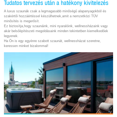
Tudatos tervezés után a hatékony kivitelezés
A luxus szaunák csak a legmagasabb minőségű alapanyagokból és
szakértői hozzáértéssel készülhetnek,amit a nemzetközi TÜV
minősítés is megerősít.
Ez biztosítja,hogy szaunáink, mini nyaralóink, wellnessházaink vagy
akár belsőépítészeti megoldásaink minden tekintetben kiemelkedőek
legyenek.
Ha Ön is egy egyénre szabott szaunát, wellnessházat szeretne,
keressen minket bizalommal!