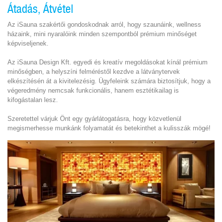
Átadás, Átvétel
Az iSauna szakértői gondoskodnak arról, hogy szaunáink, wellness
házaink, mini nyaralóink minden szempontból prémium minőséget
képviseljenek.
Az iSauna Design Kft. egyedi és kreatív megoldásokat kínál prémium
minőségben, a helyszíni felméréstől kezdve a látványtervek
elkészítésén át a kivitelezésig. Ügyfeleink számára biztosítjuk, hogy a
végeredmény nemcsak funkcionális, hanem esztétikailag is
kifogástalan lesz.
Szeretettel várjuk Önt egy gyárlátogatásra, hogy közvetlenül
megismerhesse munkánk folyamatát és betekinthet a kulisszák mögé!