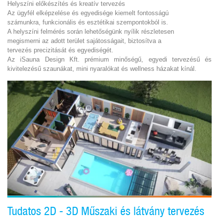
Helyszíni előkészítés és kreatív tervezés
Az ügyfél elképzelése és egyedisége kiemelt fontosságú
számunkra, funkcionális és esztétikai szempontokból is.
A helyszíni felmérés során lehetőségünk nyílik részletesen
megismerni az adott terület sajátosságait, biztosítva a
tervezés precizitását és egyediségét.
Az iSauna Design Kft. prémium minőségű, egyedi tervezésű és
kivitelezésű szaunákat, mini nyaralókat és wellness házakat kínál.
Tudatos 2D - 3D Műszaki és látvány tervezés