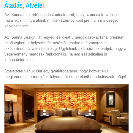
Átadás, Átvétel
Az iSauna szakértői gondoskodnak arról, hogy szaunáink, wellness
házaink, mini nyaralóink minden szempontból prémium minőséget
képviseljenek.
Az iSauna Design Kft. egyedi és kreatív megoldásokat kínál prémium
minőségben, a helyszíni felméréstől kezdve a látványtervek
elkészítésén át a kivitelezésig. Ügyfeleink számára biztosítjuk, hogy a
végeredmény nemcsak funkcionális, hanem esztétikailag is
kifogástalan lesz.
Szeretettel várjuk Önt egy gyárlátogatásra, hogy közvetlenül
megismerhesse munkánk folyamatát és betekinthet a kulisszák mögé!