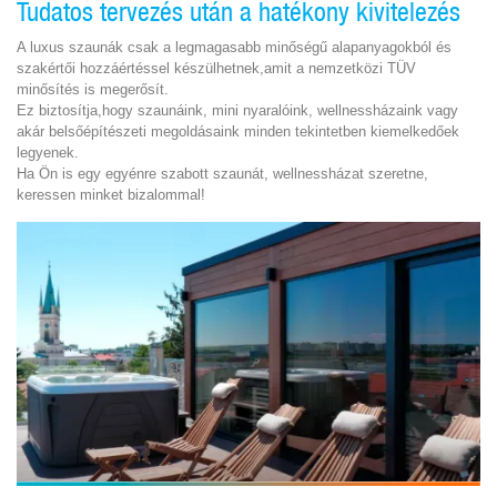
Tudatos tervezés után a hatékony kivitelezés
A luxus szaunák csak a legmagasabb minőségű alapanyagokból és
szakértői hozzáértéssel készülhetnek,amit a nemzetközi TÜV
minősítés is megerősít.
Ez biztosítja,hogy szaunáink, mini nyaralóink, wellnessházaink vagy
akár belsőépítészeti megoldásaink minden tekintetben kiemelkedőek
legyenek.
Ha Ön is egy egyénre szabott szaunát, wellnessházat szeretne,
keressen minket bizalommal!