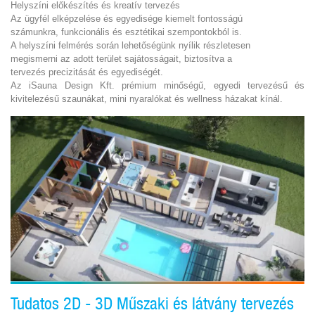
Helyszíni előkészítés és kreatív tervezés
Az ügyfél elképzelése és egyedisége kiemelt fontosságú
számunkra, funkcionális és esztétikai szempontokból is.
A helyszíni felmérés során lehetőségünk nyílik részletesen
megismerni az adott terület sajátosságait, biztosítva a
tervezés precizitását és egyediségét.
Az iSauna Design Kft. prémium minőségű, egyedi tervezésű és
kivitelezésű szaunákat, mini nyaralókat és wellness házakat kínál.
Tudatos 2D - 3D Műszaki és látvány tervezés