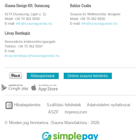
iSauna Design Kft. Dunaszeg
Balázs Csaba
9174 Dunaszeg, Liget u. 11.
Szauna és Wellnessház designer
Mobil: +36 70 362 5830
Mobil: +36 70 362 5830
E-mail:
info@szaunagyartas.hu
E-mail:
info@szaunagyartas.hu
Lévay Bendegúz
Nemzetközi értékesítési igazgató
Telefon: +36 70 362 5597
E-mail:
levay.bendeguz@szaunagyartas.hu
Állásajánlatok
Online szauna felmérés
Hibabejelentés
Szállítási feltételek
Adatvédelmi nyilatkozat
ÁSZF
Impresszum
© Minden jog fenntartva. iSauna Manufaktúra - 2026