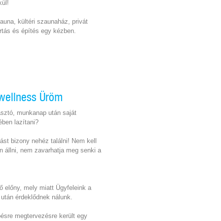
ül!
auna, kültéri szaunaház, privát
rtás és építés egy kézben.
i wellness Üröm
asztó, munkanap után saját
ben lazítani?
ást bizony nehéz találni! Nem kell
 állni, nem zavarhatja meg senki a
ő előny, mely miatt Ügyfeleink a
 után érdeklődnek nálunk.
pésre megtervezésre került egy