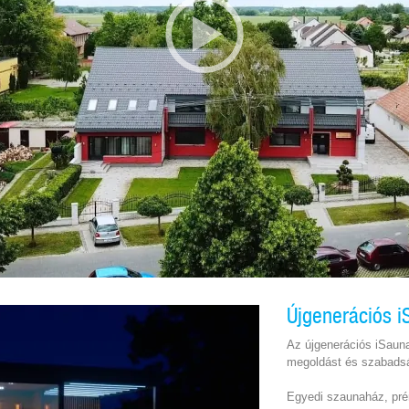
Újgenerációs 
Az újgenerációs iSaun
megoldást és szabadsá
Egyedi szaunaház, pr