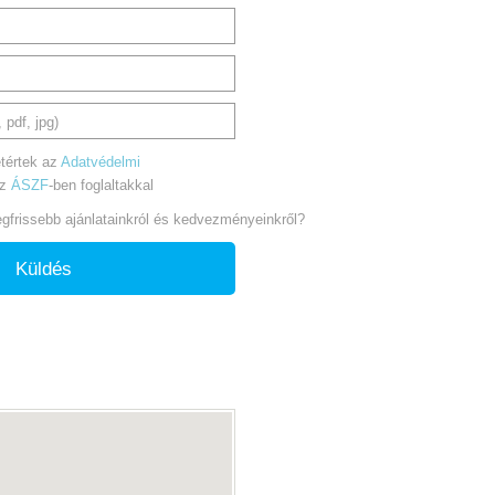
 pdf, jpg)
tértek az
Adatvédelmi
az
ÁSZF
-ben foglaltakkal
legfrissebb ajánlatainkról és kedvezményeinkről?
Küldés