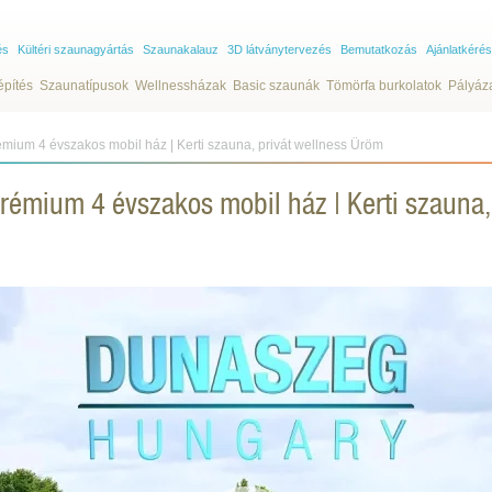
és
Kültéri szaunagyártás
Szaunakalauz
3D látványtervezés
Bemutatkozás
Ajánlatkérés
építés
Szaunatípusok
Wellnessházak
Basic szaunák
Tömörfa burkolatok
Pályáz
mium 4 évszakos mobil ház | Kerti szauna, privát wellness Üröm
rémium 4 évszakos mobil ház | Kerti szauna,