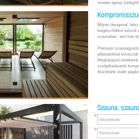
minden igényt kielégít
Kompromisszu
Milyen designnal, fels
kiegészítőkkel készül
szaunaház, ami már eg
Prémium szaunagyártók
pillanatokkal kövezzük 
Meghatározó értékeink
szolgáltatásaink komp
filozófiánk stabil alapkö
Szauna, szauna
Vezetéknév:
Keresztnév: