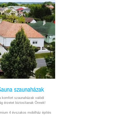
iSauna szaunaházak
a komfort szaunaházak valódi
g érzetet biztosítanak Önnek!
émium 4 évszakos mobilház építés