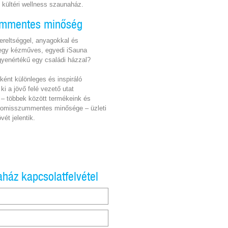
ő kültéri wellness szaunaház.
mmentes minőség
zereltséggel, anyagokkal és
 egy kézműves, egyedi iSauna
yenértékű egy családi házzal?
ént különleges és inspiráló
ki a jövő felé vezető utat
 – többek között termékeink és
romisszummentes minősége – üzleti
vét jelentik.
ház kapcsolatfelvétel