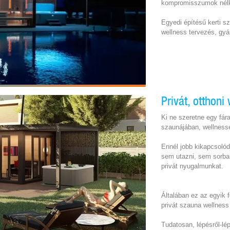
kompromisszumok nélk
Egyedi építésű kerti sz
wellness tervezés, gyá
Privát, otthon
Ki ne szeretne egy fár
szaunájában, wellnessé
Ennél jobb kikapcsolód
sem utazni, sem sorban
privát nyugalmunkat.
Általában ez az egyik f
privát szauna wellness
Tudatosan, lépésről-lé