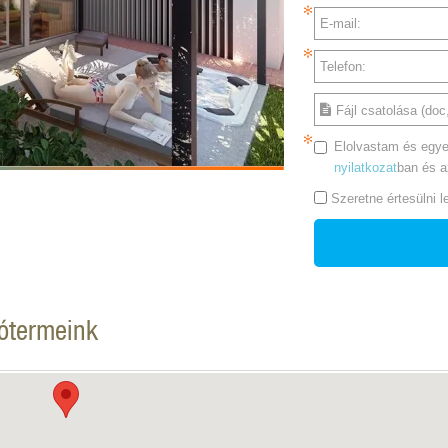
E-mail:
Telefon:
Fájl csatolása (doc,
Elolvastam és egye
nyilatkozat
ban és 
Szeretne értesülni 
tótermeink