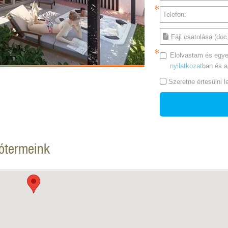
Telefon:
Fájl csatolása (doc,
Elolvastam és egye
nyilatkozat
ban és 
Szeretne értesülni 
tótermeink