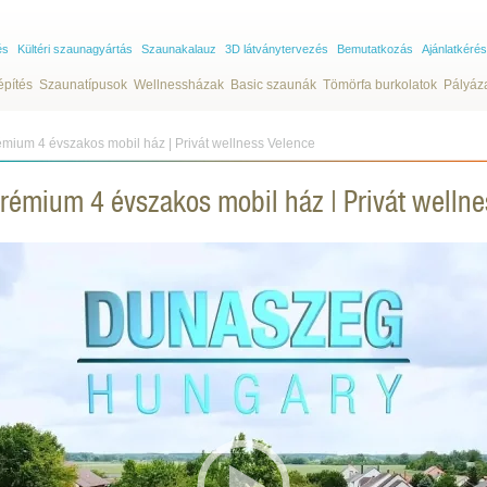
és
Kültéri szaunagyártás
Szaunakalauz
3D látványtervezés
Bemutatkozás
Ajánlatkérés
építés
Szaunatípusok
Wellnessházak
Basic szaunák
Tömörfa burkolatok
Pályáz
mium 4 évszakos mobil ház | Privát wellness Velence
rémium 4 évszakos mobil ház | Privát wellne