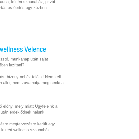
auna, kültéri szaunaház, privát
rtás és építés egy kézben.
 wellness Velence
asztó, munkanap után saját
ben lazítani?
ást bizony nehéz találni! Nem kell
 állni, nem zavarhatja meg senki a
ő előny, mely miatt Ügyfeleink a
 után érdeklődnek nálunk.
pésre megtervezésre került egy
ő kültéri wellness szaunaház.