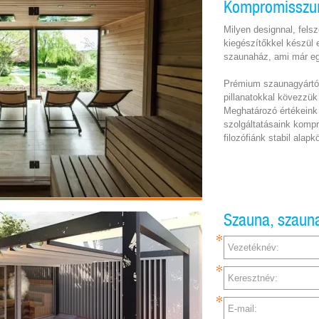
Kompromisszu
Milyen designnal, fels
kiegészítőkkel készül
szaunaház, ami már eg
Prémium szaunagyártók
pillanatokkal kövezzük 
Meghatározó értékeink
szolgáltatásaink komp
filozófiánk stabil alapkö
Szauna, szauna
Vezetéknév:
Keresztnév:
E-mail: