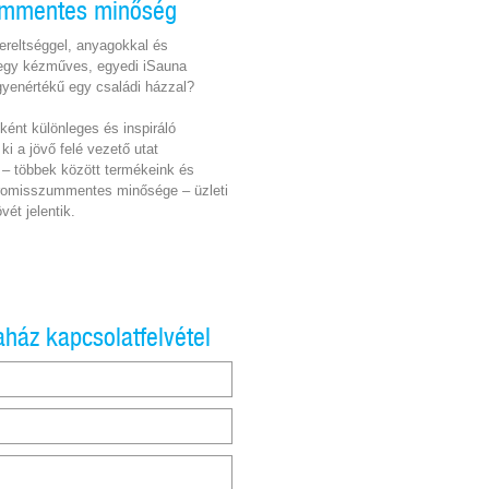
mmentes minőség
zereltséggel, anyagokkal és
 egy kézműves, egyedi iSauna
yenértékű egy családi házzal?
ént különleges és inspiráló
ki a jövő felé vezető utat
 – többek között termékeink és
romisszummentes minősége – üzleti
vét jelentik.
ház kapcsolatfelvétel