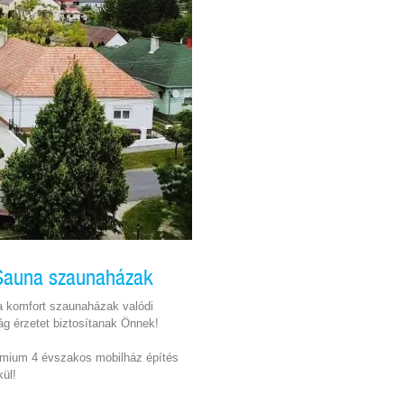
iSauna szaunaházak
a komfort szaunaházak valódi
g érzetet biztosítanak Önnek!
émium 4 évszakos mobilház építés
ül!