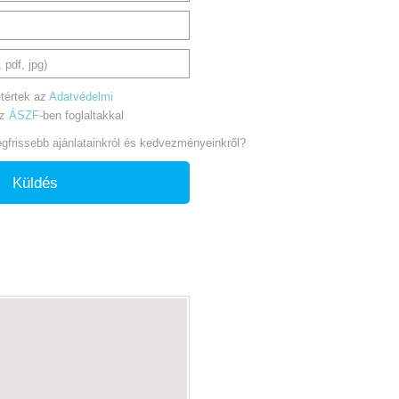
 pdf, jpg)
tértek az
Adatvédelmi
az
ÁSZF
-ben foglaltakkal
legfrissebb ajánlatainkról és kedvezményeinkről?
Küldés