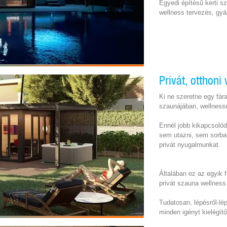
Egyedi építésű kerti sz
wellness tervezés, gyá
Privát, otthoni
Ki ne szeretne egy fár
szaunájában, wellnessé
Ennél jobb kikapcsolód
sem utazni, sem sorban
privát nyugalmunkat.
Általában ez az egyik f
privát szauna wellness
Tudatosan, lépésről-lé
minden igényt kielégít