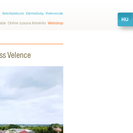
Belsőépítészet
Elérhetőség
Referenciák
HU
atok
Online szauna felmérés
Webshop
ss Velence