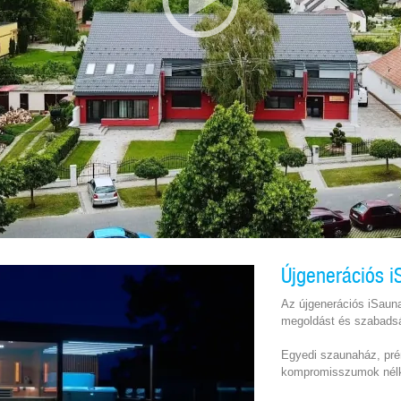
Újgenerációs 
Az újgenerációs iSaun
megoldást és szabadsá
Egyedi szaunaház, pr
kompromisszumok nélk