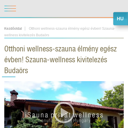
HU
Kezdőoldal
Otthoni wellness-szauna élmény egész évben! Szauna-
wellness kivitelezés Budaörs
Otthoni wellness-szauna élmény egész
évben! Szauna-wellness kivitelezés
Budaörs