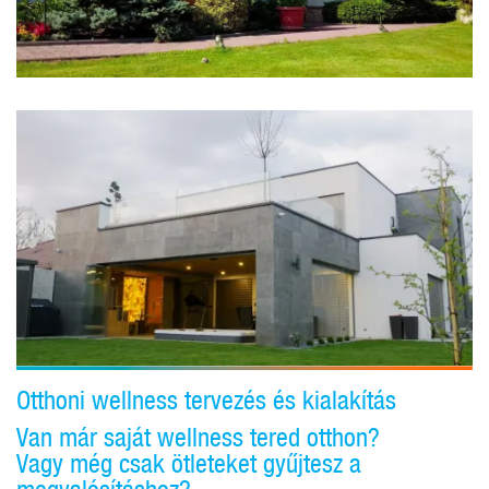
Otthoni wellness tervezés és kialakítás
Van már saját wellness tered otthon?
Vagy még csak ötleteket gyűjtesz a