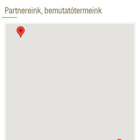
Partnereink, bemutatótermeink