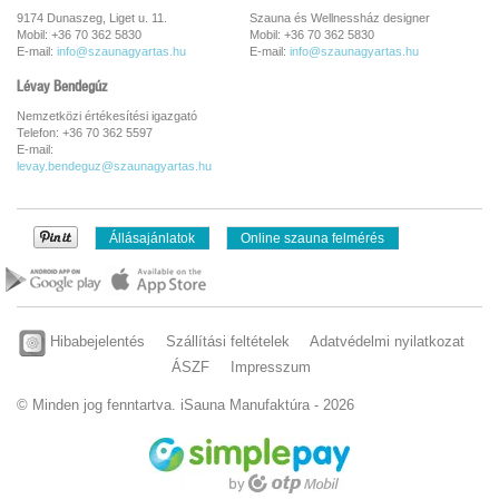
9174 Dunaszeg, Liget u. 11.
Szauna és Wellnessház designer
Mobil: +36 70 362 5830
Mobil: +36 70 362 5830
E-mail:
info@szaunagyartas.hu
E-mail:
info@szaunagyartas.hu
Lévay Bendegúz
Nemzetközi értékesítési igazgató
Telefon: +36 70 362 5597
E-mail:
levay.bendeguz@szaunagyartas.hu
Állásajánlatok
Online szauna felmérés
Hibabejelentés
Szállítási feltételek
Adatvédelmi nyilatkozat
ÁSZF
Impresszum
© Minden jog fenntartva. iSauna Manufaktúra - 2026