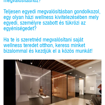
megvalósításhoz?
Teljesen egyedi megvalósításban gondolkozol,
egy olyan házi wellness kivitelezésében mely
egyedi, személyre szabott és tükrözi az
egyéniségedet?
Ha te is szeretnéd megvalósítani saját
wellness teredet otthon, keress minket
bizalommal és kezdjük el a közös munkát!