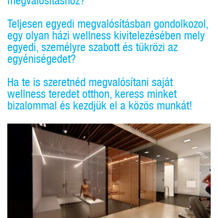
megvalósításhoz?
Teljesen egyedi megvalósításban gondolkozol,
egy olyan házi wellness kivitelezésében mely
egyedi, személyre szabott és tükrözi az
egyéniségedet?
Ha te is szeretnéd megvalósítani saját
wellness teredet otthon, keress minket
bizalommal és kezdjük el a közös munkát!