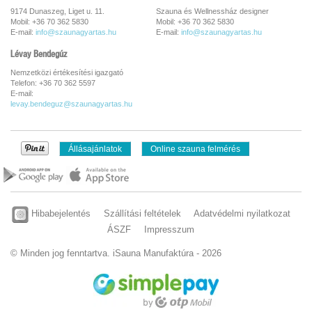
9174 Dunaszeg, Liget u. 11.
Szauna és Wellnessház designer
Mobil: +36 70 362 5830
Mobil: +36 70 362 5830
E-mail:
info@szaunagyartas.hu
E-mail:
info@szaunagyartas.hu
Lévay Bendegúz
Nemzetközi értékesítési igazgató
Telefon: +36 70 362 5597
E-mail:
levay.bendeguz@szaunagyartas.hu
Állásajánlatok
Online szauna felmérés
Hibabejelentés
Szállítási feltételek
Adatvédelmi nyilatkozat
ÁSZF
Impresszum
© Minden jog fenntartva. iSauna Manufaktúra - 2026