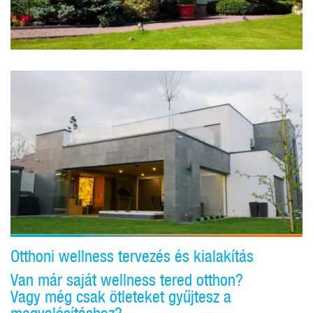
Otthoni wellness tervezés és kialakítás
Van már saját wellness tered otthon?
Vagy még csak ötleteket gyűjtesz a