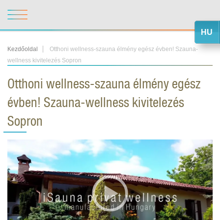
HU
Kezdőoldal
Otthoni wellness-szauna élmény egész évben! Szauna-
wellness kivitelezés Sopron
Otthoni wellness-szauna élmény egész
évben! Szauna-wellness kivitelezés
Sopron