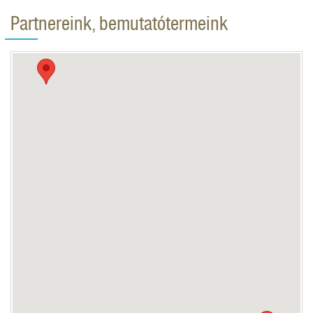
Partnereink, bemutatótermeink