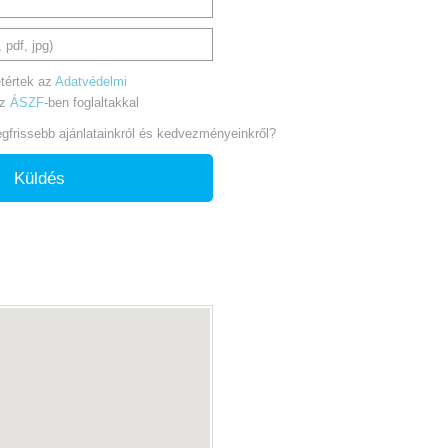
 pdf, jpg)
tértek az
Adatvédelmi
az
ÁSZF
-ben foglaltakkal
legfrissebb ajánlatainkról és kedvezményeinkről?
Küldés