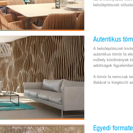
belsőépítészeti stílus
Autentikus töm
A belsőépítészeti kivi
autentikus tömör fa e
műhely körülmények kö
adottságok figyelembev
A tömör fa nemcsak te
illatával is kiegészíti 
Egyedi format