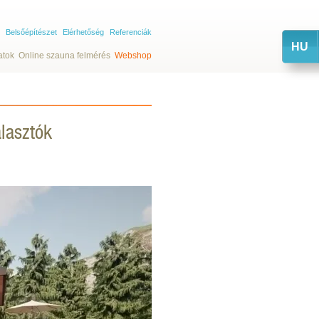
Belsőépítészet
Elérhetőség
Referenciák
HU
atok
Online szauna felmérés
Webshop
álasztók