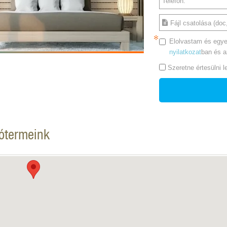
Telefon:
Fájl csatolása (doc,
Elolvastam és egye
nyilatkozat
ban és 
Szeretne értesülni 
tótermeink