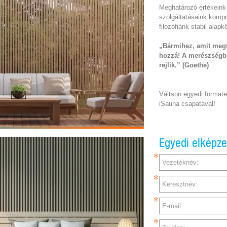
Meghatározó értékeink
szolgáltatásaink komp
filozófiánk stabil alapk
„Bármihez, amit meg
hozzá! A merészségben
rejlik.” (Goethe)
Váltson egyedi formate
iSauna csapatával!
Egyedi elképz
Vezetéknév:
Keresztnév:
E-mail: