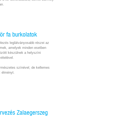
ban.
ör fa burkolatok
telezés leglátványosabb részei az
lemek, amelyek minden esetben
zött készülnek a helyszíni
ételével.
rmészetes színével, de kellemes
az élményt.
ervezés Zalaegerszeg