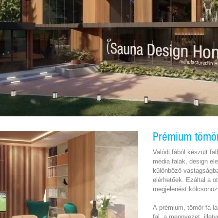
Prémium tömör
Valódi fából készült fa
média falak, design e
különböző vastagságba
elérhetőek. Ezáltal a 
megjelenést kölcsönöz
A prémium, tömör fa la
fal, a mennyezet, illet