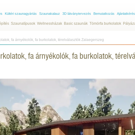
és
Kültéri szaunagyártás
Szaunakalauz
3D látványtervezés
Bemutatkozás
Ajánlatkérés
építés
Szaunatípusok
Wellnessházak
Basic szaunák
Tömörfa burkolatok
Pályáz
olatok, fa árnyékolók, fa burkolatok, térelválasztók Zalaegerszeg
rkolatok, fa árnyékolók, fa burkolatok, térelv