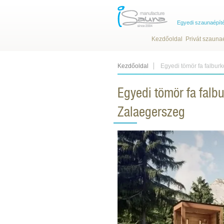
Egyedi szaunaépít
Kezdőoldal
Privát szauna
Kezdőoldal
Egyedi tömör fa falburk
Egyedi tömör fa falbu
Zalaegerszeg