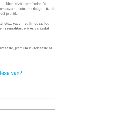
 – többek között termékeink és
romisszummentes minősége – üzleti
övét jelentik.
tehetsz, vagy megálmodsz, fogj
 zsenialitás, erő és varázslat
rvezésre, prémium kivitelezésre az
elése van?