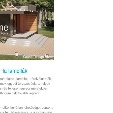
 fa lamellák
lburkolatok, lamellák, térelválasztók,
lemek egyedi tervezésűek, amelyek
n és teljesen egyedi méretekben
otthonunknak további egyedi
.
mellák korlátlan lehetőséget adnak a
ve a tér dekorálására, szinte bármely