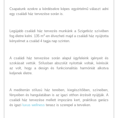
Csapatunk ezekre a kérdésekre képes egyértelmű választ adni
egy családi ház tervezése során is.
Legújabb családi ház tervezés munkánk a Szigetköz szívében
2
fog életre kelni. 135 m
-en élvezheti majd a családi ház nyújtotta
kényelmet a család 4 tagja nap szinten.
A családi ház tervezése során alapul ügyfeleink igényeit és
szokásait vettük. Stílusban abszolút nyitottak voltak, kérésük
az volt, hogy a design és funkcionalitás harmóniát alkotva
keljenek életre.
A mediterrán stílusú ház tereiben, kiegészítőiben, színeiben,
fényeiben és hangulatában is az igazi otthon érzését nyújtják. A
családi ház tervezése mellett impozáns kert, praktikus garázs
és igazi
luxus wellness
terasz is szerepel a terveken.