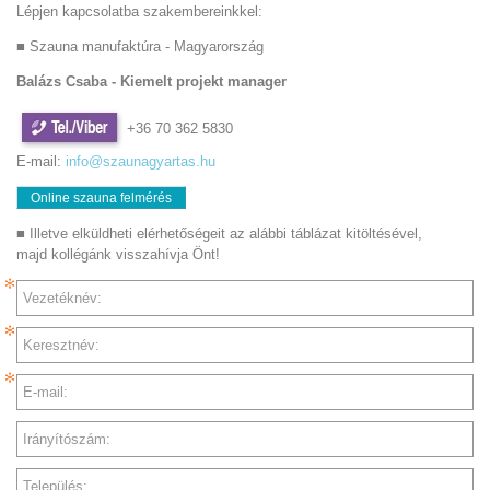
Lépjen kapcsolatba szakembereinkkel:
■ Szauna manufaktúra - Magyarország
Balázs Csaba - Kiemelt projekt manager
+36 70 362 5830
E-mail:
info@szaunagyartas.hu
Online szauna felmérés
■ Illetve elküldheti elérhetőségeit az alábbi táblázat kitöltésével,
majd kollégánk visszahívja Önt!
Vezetéknév:
Keresztnév:
E-mail:
Irányítószám:
Település: