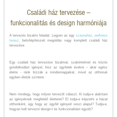
Családi ház tervezése –
funkcionalitás és design harmóniája
A tervezés bizalmi feladat. Legyen az egy
szaunaház
,
wellness
terasz
, belsőépítészeti megoldás vagy komplett családi ház
tervezése.
Egy családi ház tervezése bizalmat, szakértelmet és közös
gondolkodást igényel, hisz az ügyfelek évekre – akár egész
életre - ránk bízzák a mindennapjaikat, mivel az otthonuk
egyben életük színtere.
Nem mindegy, hogy milyen tervezőt választ. Ki tudja-e alakítani
az igényeknek megfelelő életteret? El tudja-e képzelni a házat
otthonként, úgy hogy az ügyfél igényeit veszi alapul? Tudja-e,
hogyan kell tervezni design-t és funkcionalitást együtt?