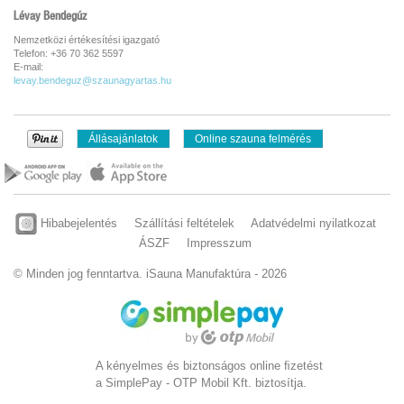
Lévay Bendegúz
Nemzetközi értékesítési igazgató
Telefon: +36 70 362 5597
E-mail:
levay.bendeguz@szaunagyartas.hu
Állásajánlatok
Online szauna felmérés
Hibabejelentés
Szállítási feltételek
Adatvédelmi nyilatkozat
ÁSZF
Impresszum
© Minden jog fenntartva. iSauna Manufaktúra - 2026
A kényelmes és biztonságos online ﬁzetést
a SimplePay - OTP Mobil Kft. biztosítja.