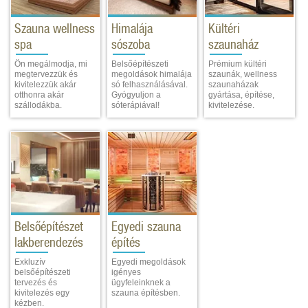
Szauna wellness
Himalája
Kültéri
spa
sószoba
szaunaház
Ön megálmodja, mi
Belsőépítészeti
Prémium kültéri
megtervezzük és
megoldások himalája
szaunák, wellness
kivitelezzük akár
só felhasználásával.
szaunaházak
otthonra akár
Gyógyuljon a
gyártása, építése,
szállodákba.
sóterápiával!
kivitelezése.
Belsőépítészet
Egyedi szauna
lakberendezés
építés
Exkluzív
Egyedi megoldások
belsőépítészeti
igényes
tervezés és
ügyfeleinknek a
kivitelezés egy
szauna építésben.
kézben.