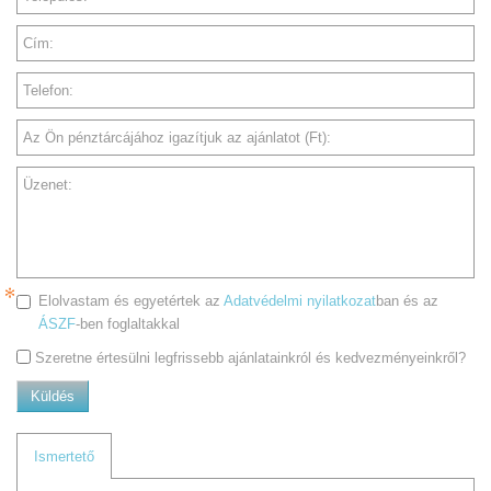
Cím:
Telefon:
Az Ön pénztárcájához igazítjuk az ajánlatot (Ft):
Üzenet:
Elolvastam és egyetértek az
Adatvédelmi nyilatkozat
ban és az
ÁSZF
-ben foglaltakkal
Szeretne értesülni legfrissebb ajánlatainkról és kedvezményeinkről?
Küldés
Ismertető