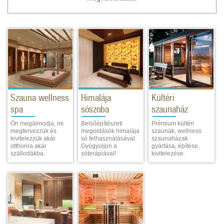
Szauna wellness
Himalája
Kültéri
spa
sószoba
szaunaház
Ön megálmodja, mi
Belsőépítészeti
Prémium kültéri
megtervezzük és
megoldások himalája
szaunák, wellness
kivitelezzük akár
só felhasználásával.
szaunaházak
otthonra akár
Gyógyuljon a
gyártása, építése,
szállodákba.
sóterápiával!
kivitelezése.