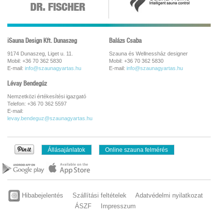
iSauna Design Kft. Dunaszeg
Balázs Csaba
9174 Dunaszeg, Liget u. 11.
Szauna és Wellnessház designer
Mobil: +36 70 362 5830
Mobil: +36 70 362 5830
E-mail:
info@szaunagyartas.hu
E-mail:
info@szaunagyartas.hu
Lévay Bendegúz
Nemzetközi értékesítési igazgató
Telefon: +36 70 362 5597
E-mail:
levay.bendeguz@szaunagyartas.hu
Állásajánlatok
Online szauna felmérés
Hibabejelentés
Szállítási feltételek
Adatvédelmi nyilatkozat
ÁSZF
Impresszum