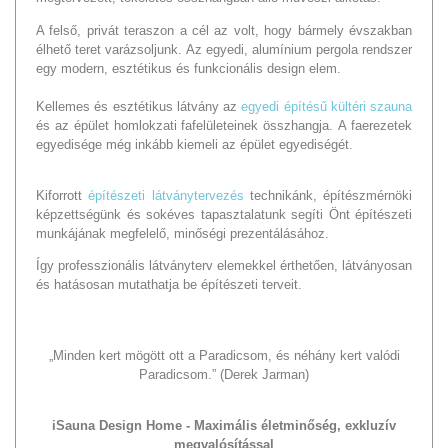
A felső, privát teraszon a cél az volt, hogy bármely évszakban
élhető teret varázsoljunk. Az egyedi, alumínium pergola rendszer
egy modern, esztétikus és funkcionális design elem.
Kellemes és esztétikus látvány az
egyedi építésű kültéri szauna
és az épület homlokzati fafelületeinek összhangja. A faerezetek
egyedisége még inkább kiemeli az épület egyediségét.
Kiforrott
építészeti látványtervezés
technikánk, építészmérnöki
képzettségünk és sokéves tapasztalatunk segíti Önt építészeti
munkájának megfelelő, minőségi prezentálásához.
Így professzionális látványterv elemekkel érthetően, látványosan
és hatásosan mutathatja be építészeti terveit.
„Minden kert mögött ott a Paradicsom, és néhány kert valódi
Paradicsom.” (Derek Jarman)
iSauna Design Home -
Maximális életminőség, exkluzív
megvalósítással