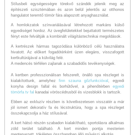
Stílusbeli egységességre törekvő szándék jelenik meg az
építészeti szisztémában és azon belül jelentős az otthonos
hangulatot teremtő tömör fára alapozott anyaghasználat.
A homlokzatok színvariálásával létrehozott markáns külső
egyediséget hordoz. Az üvegfelületekkel bejuttatott természetes
fényt este felváltják a kombinált világítástechnikai megoldások.
A kertrészek hármas tagozódása különböző célú használatra
hivatott. Az előkert fogadótérként üzen elegáns, visszafogott
kertkultúrájával a külvilág felé.
A medencés térfélen zajlanak a szabadidős tevékenységek.
A kertben professzionálisan felszerelt, önálló spa részleget is
kialakítottunk, amelyhez
finn szauna gőzfunkcióval
, egyedi
konyha design fallal és borhűtővel, a pihenőtérben
egyedi
tömörfa tv fal
kanadai vöröscédrusból és vizesblokk is tartozik.
Ebben az exkluzív részben is következetesen visszatér a már
jól ismert dekoratív fa és lécstruktúra, hogy a spa részleget
összekapcsolja a ház stílusával.
A kert hátsó részén szabadon kialakítható, sportolásra alkalmas
zöld terület található. A kert minden pontja mesterien
megtervezett, tökéletes összhangban álló művészi alkotás.