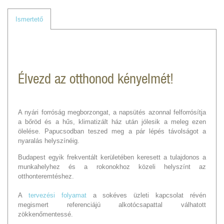
Ismertető
Élvezd az otthonod kényelmét!
A nyári forróság megborzongat, a napsütés azonnal felforrósítja
a bőröd és a hűs, klimatizált ház után jólesik a meleg ezen
ölelése. Papucsodban teszed meg a pár lépés távolságot a
nyaralás helyszínéig.
Budapest egyik frekventált kerületében keresett a tulajdonos a
munkahelyhez és a rokonokhoz közeli helyszínt az
otthonteremtéshez.
A
tervezési folyamat
a sokéves üzleti kapcsolat révén
megismert referenciájú alkotócsapattal válhatott
zökkenőmentessé.