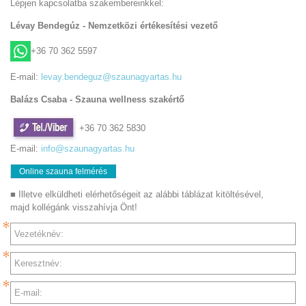
Lépjen kapcsolatba szakembereinkkel:
Lévay Bendegúz - Nemzetközi értékesítési vezető
+36 70 362 5597
E-mail:
levay.bendeguz@szaunagyartas.hu
Balázs Csaba - Szauna wellness szakértő
+36 70 362 5830
E-mail:
info@szaunagyartas.hu
Online szauna felmérés
■ Illetve elküldheti elérhetőségeit az alábbi táblázat kitöltésével,
majd kollégánk visszahívja Önt!
Vezetéknév:
Keresztnév:
E-mail: