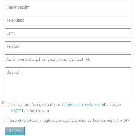
Irányítószám:
Település:
Cím:
Telefon:
Az Ön pénztárcájához igazítjuk az ajánlatot (Ft):
Üzenet:
Elolvastam és egyetértek az
Adatvédelmi nyilatkozat
ban és az
ÁSZF
-ben foglaltakkal
Szeretne értesülni legfrissebb ajánlatainkról és kedvezményeinkről?
Küldés