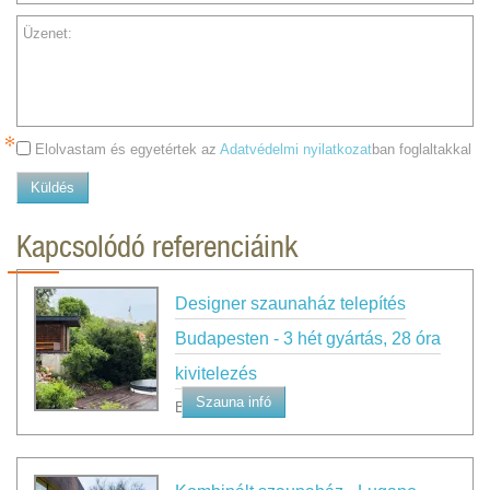
Üzenet:
Elolvastam és egyetértek az
Adatvédelmi nyilatkozat
ban foglaltakkal
Küldés
Kapcsolódó referenciáink
Designer szaunaház telepítés
Budapesten - 3 hét gyártás, 28 óra
kivitelezés
Szauna infó
Budapest