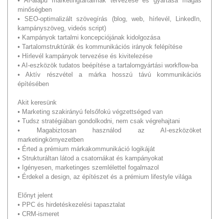
• AI-alapú marketingtartalmak tervezése és gyártása magas
minőségben
• SEO-optimalizált szövegírás (blog, web, hírlevél, LinkedIn,
kampányszöveg, videós script)
• Kampányok tartalmi koncepciójának kidolgozása
• Tartalomstruktúrák és kommunikációs irányok felépítése
• Hírlevél kampányok tervezése és kivitelezése
• AI-eszközök tudatos beépítése a tartalomgyártási workflow-ba
• Aktív részvétel a márka hosszú távú kommunikációs
építésében
Akit keresünk
• Marketing szakirányú felsőfokú végzettséged van
• Tudsz stratégiában gondolkodni, nem csak végrehajtani
• Magabiztosan használod az AI-eszközöket
marketingkörnyezetben
• Érted a prémium márkakommunikáció logikáját
• Strukturáltan látod a csatornákat és kampányokat
• Igényesen, marketinges szemlélettel fogalmazol
• Érdekel a design, az építészet és a prémium lifestyle világa
Előnyt jelent
• PPC és hirdetéskezelési tapasztalat
• CRM-ismeret