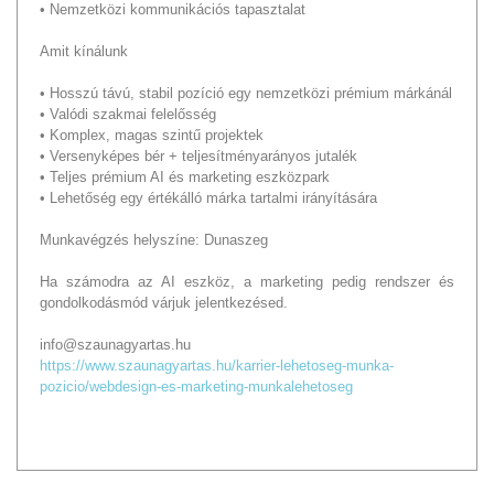
• Nemzetközi kommunikációs tapasztalat
Amit kínálunk
• Hosszú távú, stabil pozíció egy nemzetközi prémium márkánál
• Valódi szakmai felelősség
• Komplex, magas szintű projektek
• Versenyképes bér + teljesítményarányos jutalék
• Teljes prémium AI és marketing eszközpark
• Lehetőség egy értékálló márka tartalmi irányítására
Munkavégzés helyszíne: Dunaszeg
Ha számodra az AI eszköz, a marketing pedig rendszer és
gondolkodásmód várjuk jelentkezésed.
info@szaunagyartas.hu
https://www.szaunagyartas.hu/karrier-lehetoseg-munka-
pozicio/webdesign-es-marketing-munkalehetoseg