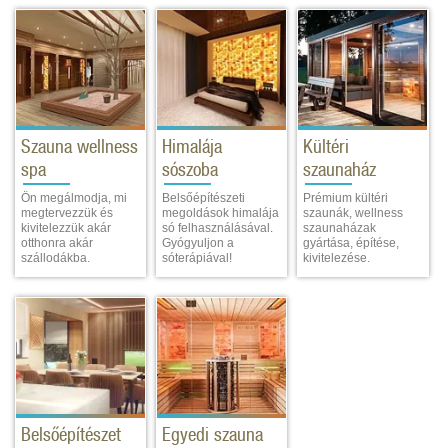
Szauna wellness
Himalája
Kültéri
spa
sószoba
szaunaház
Ön megálmodja, mi
Belsőépítészeti
Prémium kültéri
megtervezzük és
megoldások himalája
szaunák, wellness
kivitelezzük akár
só felhasználásával.
szaunaházak
otthonra akár
Gyógyuljon a
gyártása, építése,
szállodákba.
sóterápiával!
kivitelezése.
Belsőépítészet
Egyedi szauna