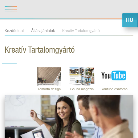
HU
Kezdőoldal
Állásajánlatok
Kreatív Tartalomgyártó
Kreatív Tartalomgyártó
Tömörfa design
iSauna magazin
Youtube csatorna