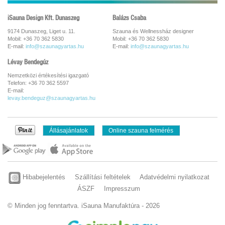
iSauna Design Kft. Dunaszeg
Balázs Csaba
9174 Dunaszeg, Liget u. 11.
Szauna és Wellnessház designer
Mobil: +36 70 362 5830
Mobil: +36 70 362 5830
E-mail:
info@szaunagyartas.hu
E-mail:
info@szaunagyartas.hu
Lévay Bendegúz
Nemzetközi értékesítési igazgató
Telefon: +36 70 362 5597
E-mail:
levay.bendeguz@szaunagyartas.hu
Állásajánlatok
Online szauna felmérés
Hibabejelentés
Szállítási feltételek
Adatvédelmi nyilatkozat
ÁSZF
Impresszum
© Minden jog fenntartva. iSauna Manufaktúra - 2026