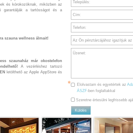
Település:
knek és kórokozóknak, miközben az
 garantálják a tartósságot és a
Cím:
Telefon:
óra szauna wellness álmait!
Az Ön pénztárcájához igazítjuk az a
Üzenet:
ness szaunaház már okostelefon
ndelhető!
A vezérléshez tartozó
EN
letölthető az Apple AppStore és
Elolvastam és egyetértek az
Ada
ÁSZF
-ben foglaltakkal
Szeretne értesülni legfrissebb a
Küldés