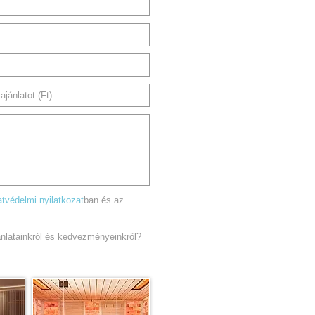
jánlatot (Ft):
tvédelmi nyilatkozat
ban és az
jánlatainkról és kedvezményeinkről?