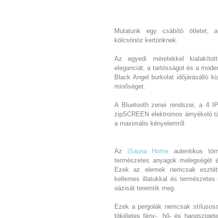
Mutatunk egy csábító ötletet, 
kölcsönöz kertünknek.
Az egyedi méretekkel kialakíto
eleganciát, a tartósságot és a mod
Black Angel burkolat időjárásálló ki
minőséget.
A Bluetooth zenei rendszer, a 4 I
zipSCREEN elektromos árnyékoló tá
a maximális kényelemről.
Az
iSauna Home
autentikus tö
természetes anyagok melegségét é
Ezek az elemek nemcsak esztéti
kellemes illatukkal és természetes
oázisát teremtik meg.
Ezek a pergolák nemcsak stílusosa
tökéletes fény-, hő- és hangszige