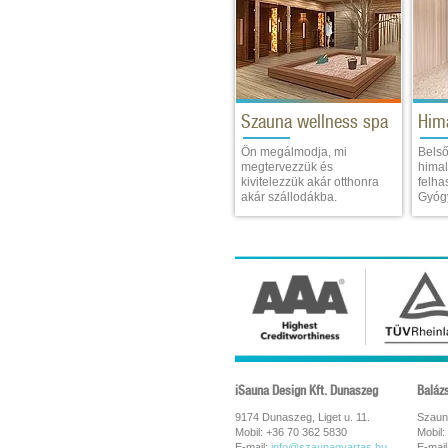
Szauna wellness spa
Him
Ön megálmodja, mi
Belső
megtervezzük és
himal
kivitelezzük akár otthonra
felha
akár szállodákba.
Gyógy
iSauna Design Kft. Dunaszeg
Baláz
9174 Dunaszeg, Liget u. 11.
Szaun
Mobil: +36 70 362 5830
Mobil:
E-mail:
info@szaunagyartas.hu
E-mail