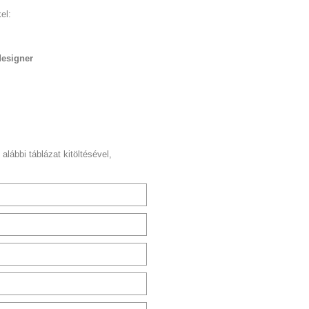
el:
designer
 alábbi táblázat kitöltésével,