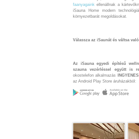
faanyagaink
ellenállnak a kártevő
iSauna Home modern technológiái
környezetbarát megoldásokat.
Válassza az iSaunát és váltsa val
Az iSauna egyedi építésű well
szauna vezérléssel együtt is re
okostelefon alkalmazás
INGYENES
az Android Play Store áruházakból: