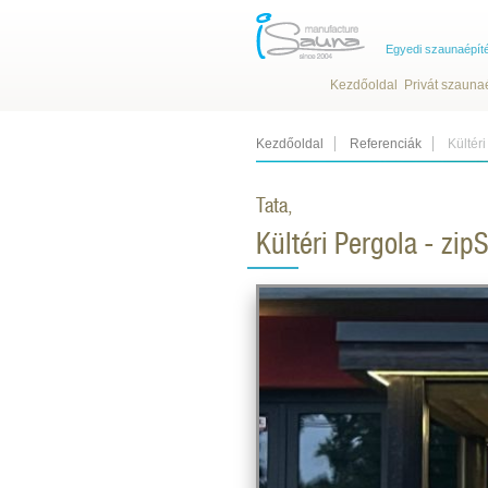
Egyedi szaunaépít
Kezdőoldal
Privát szauna
Kezdőoldal
Referenciák
Kültér
Tata,
Kültéri Pergola - zi