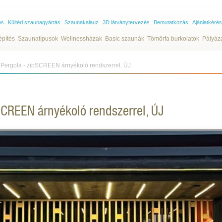
és
Kültéri szaunagyártás
Szaunakalauz
3D látványtervezés
Bemutatkozás
Ajánlatkérés
építés
Szaunatípusok
Wellnessházak
Basic szaunák
Tömörfa burkolatok
Pályáz
i Pergola - zipSCREEN árnyékoló rendszerrel, ÚJ
pSCREEN árnyékoló rendszerrel, ÚJ