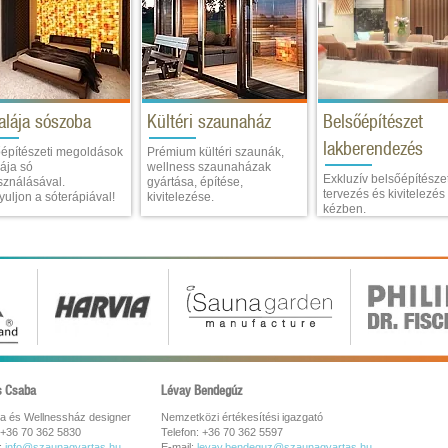
alája sószoba
Kültéri szaunaház
Belsőépítészet
lakberendezés
építészeti megoldások
Prémium kültéri szaunák,
ája só
wellness szaunaházak
Exkluzív belsőépítészet
sználásával.
gyártása, építése,
tervezés és kivitelezés
uljon a sóterápiával!
kivitelezése.
kézben.
s Csaba
Lévay Bendegúz
a és Wellnessház designer
Nemzetközi értékesítési igazgató
 +36 70 362 5830
Telefon: +36 70 362 5597
:
info@szaunagyartas.hu
E-mail:
levay.bendeguz@szaunagyartas.hu