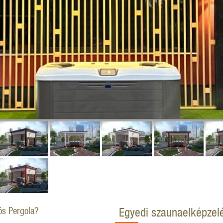
ós Pergola?
Egyedi szaunaelképzel