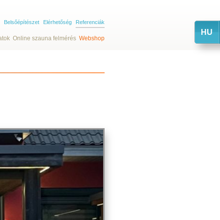
Belsőépítészet
Elérhetőség
Referenciák
HU
atok
Online szauna felmérés
Webshop