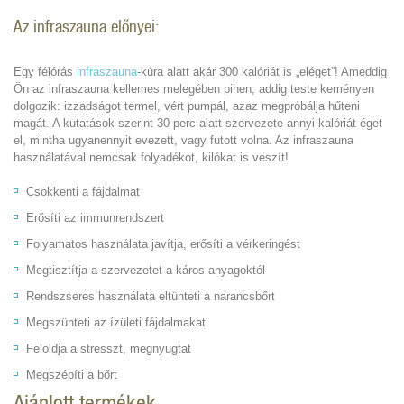
Az infraszauna előnyei:
Egy félórás
infraszauna
-kúra alatt akár 300 kalóriát is „eléget”! Ameddig
Ön az infraszauna kellemes melegében pihen, addig teste keményen
dolgozik: izzadságot termel, vért pumpál, azaz megpróbálja hűteni
magát. A kutatások szerint 30 perc alatt szervezete annyi kalóriát éget
el, mintha ugyanennyit evezett, vagy futott volna. Az infraszauna
használatával nemcsak folyadékot, kilókat is veszít!
Csökkenti a fájdalmat
Erősíti az immunrendszert
Folyamatos használata javítja, erősíti a vérkeringést
Megtisztítja a szervezetet a káros anyagoktól
Rendszseres használata eltünteti a narancsbőrt
Megszünteti az ízületi fájdalmakat
Feloldja a stresszt, megnyugtat
Megszépíti a bőrt
Ajánlott termékek