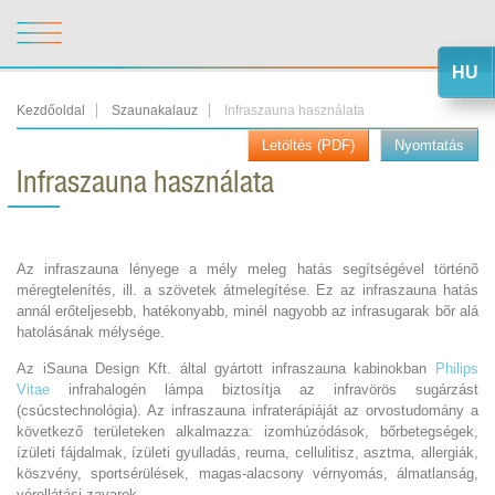
HU
Kezdőoldal
Szaunakalauz
Infraszauna használata
Letöltés (PDF)
Nyomtatás
Infraszauna használata
Az infraszauna lényege a mély meleg hatás segítségével történõ
méregtelenítés, ill. a szövetek átmelegítése. Ez az infraszauna hatás
annál erőteljesebb, hatékonyabb, minél nagyobb az infrasugarak bõr alá
hatolásának mélysége.
Az iSauna Design Kft. által gyártott infraszauna kabinokban
Philips
Vitae
infrahalogén lámpa biztosítja az infravörös sugárzást
(csúcstechnológia). Az infraszauna infraterápiáját az orvostudomány a
következő területeken alkalmazza: izomhúzódások, bőrbetegségek,
ízületi fájdalmak, ízületi gyulladás, reuma, cellulitisz, asztma, allergiák,
köszvény, sportsérülések, magas-alacsony vérnyomás, álmatlanság,
vérellátási zavarok.