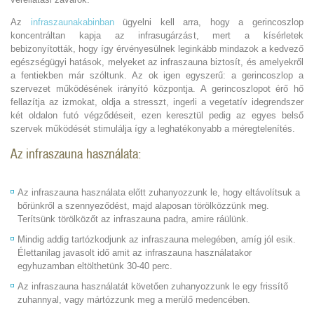
Az
infraszaunakabinban
ügyelni kell arra, hogy a gerincoszlop
koncentráltan kapja az infrasugárzást, mert a kísérletek
bebizonyították, hogy így érvényesülnek leginkább mindazok a kedvező
egészségügyi hatások, melyeket az infraszauna biztosít, és amelyekről
a fentiekben már szóltunk. Az ok igen egyszerű: a gerincoszlop a
szervezet működésének irányító központja. A gerincoszlopot érő hő
fellazítja az izmokat, oldja a stresszt, ingerli a vegetatív idegrendszer
két oldalon futó végződéseit, ezen keresztül pedig az egyes belső
szervek működését stimulálja így a leghatékonyabb a méregtelenítés.
Az infraszauna használata:
Az infraszauna használata előtt zuhanyozzunk le, hogy eltávolítsuk a
bőrünkről a szennyeződést, majd alaposan törölközzünk meg.
Terítsünk törölközőt az infraszauna padra, amire ráülünk.
Mindig addig tartózkodjunk az infraszauna melegében, amíg jól esik.
Élettanilag javasolt idő amit az infraszauna használatakor
egyhuzamban eltölthetünk 30-40 perc.
Az infraszauna használatát követően zuhanyozzunk le egy frissítő
zuhannyal, vagy mártózzunk meg a merülő medencében.