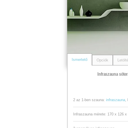
Ismertető
Opciók
Letölt
Infraszauna sóter
2 az 1-ben szauna:
infraszauna
,
Infraszauna mérete: 170 x 126 x