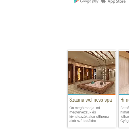
Szauna wellness spa
Him
Ön megálmodja, mi
Belső
megtervezzük és
himal
kivitelezzük akár otthonra
felha
akár szállodákba.
Gyógy