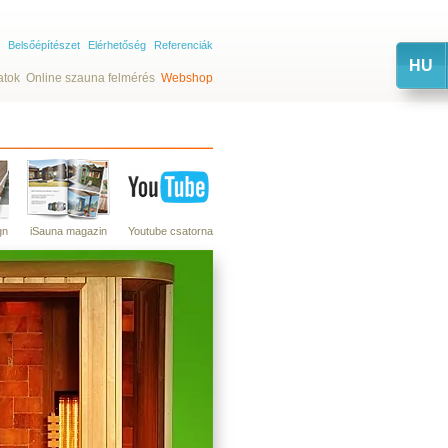
Belsőépítészet
Elérhetőség
Referenciák
HU
atok
Online szauna felmérés
Webshop
gn
iSauna magazin
Youtube csatorna