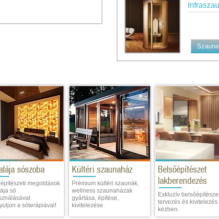
Infraszau
Szauna 
alája sószoba
Kültéri szaunaház
Belsőépítészet
lakberendezés
építészeti megoldások
Prémium kültéri szaunák,
ája só
wellness szaunaházak
Exkluzív belsőépítészet
sználásával.
gyártása, építése,
tervezés és kivitelezés
uljon a sóterápiával!
kivitelezése.
kézben.