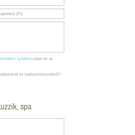
jánlatot (Ft):
tvédelmi nyilatkozat
ban és az
jánlatainkról és kedvezményeinkről?
kuzzik, spa
l