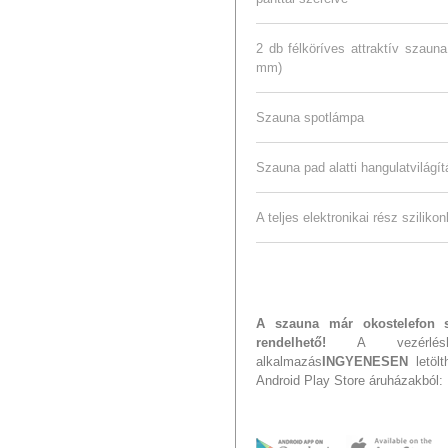
2 db félköríves attraktív szaun
mm)
Szauna spotlámpa
Szauna pad alatti hangulatvilágít
A teljes elektronikai rész sziliko
A szauna már okostelefon s
rendelhető!
A vezérléshe
alkalmazás
INGYENESEN
letöl
Android Play Store áruházakból: