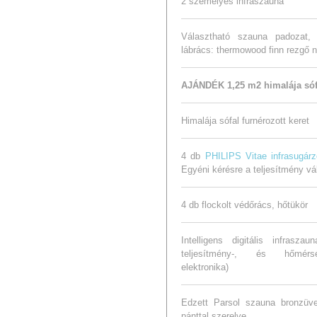
2 személyes infraszauna
Választható szauna padozat, 
lábrács: thermowood finn rezgő n
AJÁNDÉK 1,25 m2 himalája sófa
Himalája sófal furnérozott keret
4 db
PHILIPS Vitae infrasugárz
Egyéni kérésre a teljesítmény vál
4 db flockolt védőrács, hőtükör
Intelligens digitális infrasz
teljesítmény-, és hőmérsék
elektronika)
Edzett Parsol szauna bronzüv
pánttal szerelve