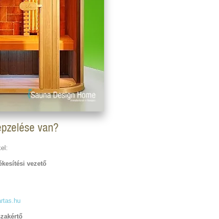
épzelése van?
el:
kesítési vezető
rtas.hu
szakértő