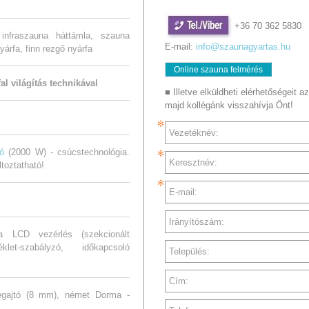
+36 70 362 5830
infraszauna háttámla, szauna
E-mail:
info@szaunagyartas.hu
yárfa, finn rezgő nyárfa
Online szauna felmérés
l világítás technikával
■ Illetve elküldheti elérhetőségeit az
majd kollégánk visszahívja Önt!
Vezetéknév:
ó
(2000 W) - csúcstechnológia.
Keresztnév:
toztatható!
E-mail:
Irányítószám:
auna LCD vezérlés (szekcionált
let-szabályzó, időkapcsoló
Település:
Cím:
egajtó (8 mm), német Dorma -