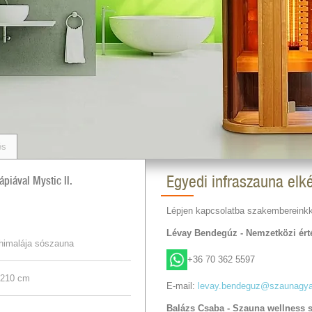
és
Egyedi infraszauna elk
ápiával Mystic II.
Lépjen kapcsolatba szakembereinkk
Lévay Bendegúz - Nemzetközi érté
 himalája sószauna
+36 70 362 5597
 210 cm
E-mail:
levay.bendeguz@szaunagya
Balázs Csaba - Szauna wellness 