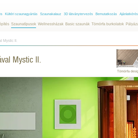
és
Kültéri szaunagyártás
Szaunakalauz
3D látványtervezés
Bemutatkozás
Ajánlatkérés
építés
Szaunatípusok
Wellnessházak
Basic szaunák
Tömörfa burkolatok
Pályáz
 Mystic II.
val Mystic II.
Tömörfa desi