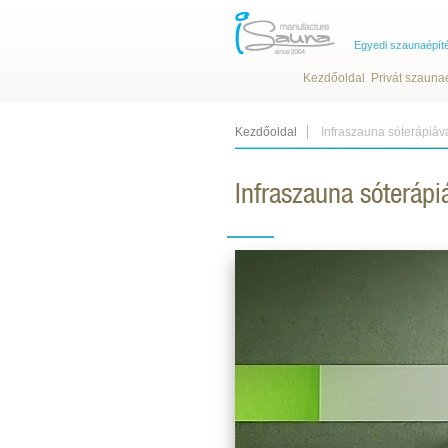
Egyedi szaunaépít
Kezdőoldal
Privát szauna
Kezdőoldal
Infraszauna sóterápiával
Infraszauna sóterápiá