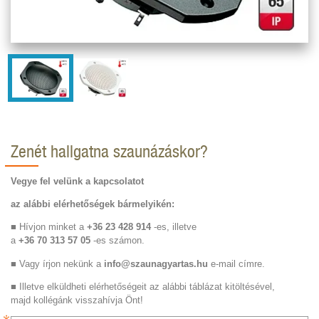
Zenét hallgatna szaunázáskor?
Vegye fel velünk a kapcsolatot
az alábbi elérhetőségek bármelyikén:
■ Hívjon minket a
+36 23 428 914
-es, illetve
a
+36 70 313 57 05
-es számon.
■ Vagy írjon nekünk a
info@szaunagyartas.hu
e-mail címre.
■ Illetve elküldheti elérhetőségeit az alábbi táblázat kitöltésével,
majd kollégánk visszahívja Önt!