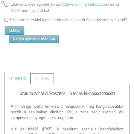
Elolvastam és egyetértek az
Adatvédelmi nyilatkozat
ban és az
ÁSZF
-ben foglaltakkal
Szeretne értesülni legfrissebb ajánlatainkról és kedvezményeinkről?
Küldés
Kérjen ajánlatot még ma
Ismertető
Letöltés
Szauna zenei előkészítés - a teljes kikapcsolódásért
A minőségi hőálló és vízálló hangszórók még hangulatosabbá
teszik a szaunában eltöltött időt, a zene segít ellazulni és
kikapcsolni egy-egy nehéz nap után.
Víz és hőálló (IP65). A beépített speciális hangfalakhoz