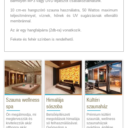
bármilyen MP3 vagy DVD lejátszót csatlakoztathatunk.
10 cm-es hangszóró szauna használatra, 50 Wattos maximum
teljesítménnyel, víznek, hőnek és UV sugárzásnak ellenálló
membránnal.
Az ár egy hangfalpárra (2db-ra) vonatkozik.
Fekete és fehér színben is rendelhető.
Szauna wellness
Himalája
Kültéri
spa
sószoba
szaunaház
Ön megálmodja, mi
Belsőépítészeti
Prémium kültéri
megtervezzük és
megoldások himalája
szaunák, wellness
kivitelezzük akár
só felhasználásával.
szaunaházak
otthonra akár
Gyógyuljon a
gyártása, építése,