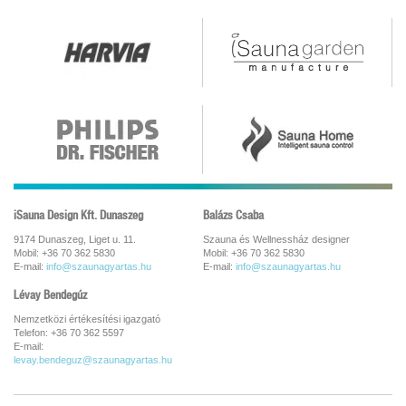
iSauna Design Kft. Dunaszeg
Balázs Csaba
9174 Dunaszeg, Liget u. 11.
Szauna és Wellnessház designer
Mobil: +36 70 362 5830
Mobil: +36 70 362 5830
E-mail:
info@szaunagyartas.hu
E-mail:
info@szaunagyartas.hu
Lévay Bendegúz
Nemzetközi értékesítési igazgató
Telefon: +36 70 362 5597
E-mail:
levay.bendeguz@szaunagyartas.hu