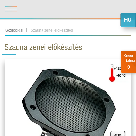
HU
Kezdőoldal
Szauna zenei előkészítés
Szauna zenei előkészítés
Kosár
tartalma
0