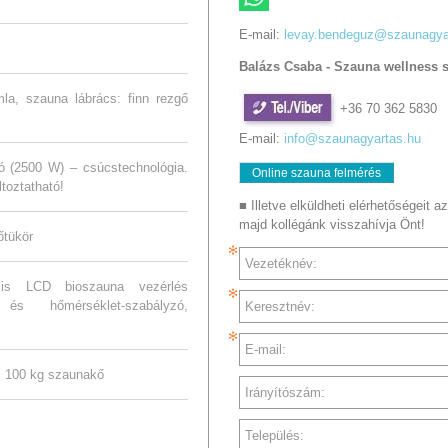
E-mail:
levay.bendeguz@szaunagya
Balázs Csaba - Szauna wellness 
la, szauna lábrács: finn rezgő
+36 70 362 5830
E-mail:
info@szaunagyartas.hu
ó (2500 W) – csúcstechnológia.
Online szauna felmérés
toztatható!
■ Illetve elküldheti elérhetőségeit az
majd kollégánk visszahívja Önt!
őtükör
Vezetéknév:
itális LCD bioszauna vezérlés
, és hőmérséklet-szabályzó,
Keresztnév:
E-mail:
+ 100 kg szaunakő
Irányítószám:
Település: