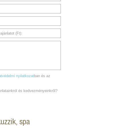
jánlatot (Ft):
tvédelmi nyilatkozat
ban és az
jánlatainkról és kedvezményeinkről?
kuzzik, spa