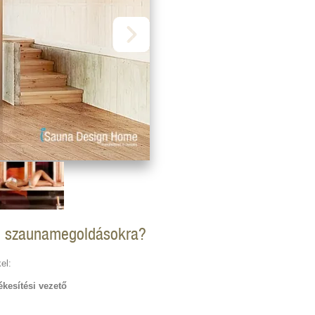
edi szaunamegoldásokra?
el:
kesítési vezető