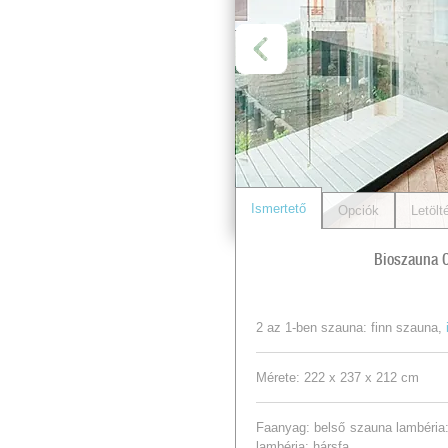
Ismertető
Opciók
Letölt
Bioszauna 
2 az 1-ben szauna: finn szauna,
Mérete: 222 x 237 x 212 cm
Faanyag: belső szauna lambéria:
lambéria: hársfa