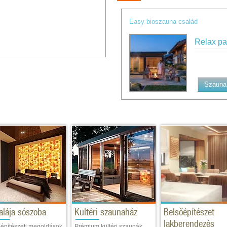
Easy bioszauna család
Relax p
Szauna 
alája sószoba
Kültéri szaunaház
Belsőépítészet
lakberendezés
építészeti megoldások
Prémium kültéri szaunák,