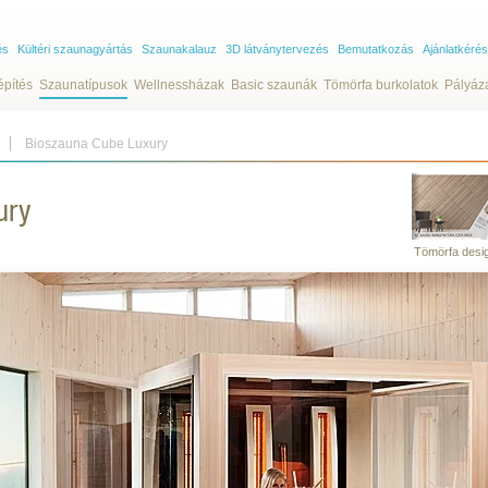
és
Kültéri szaunagyártás
Szaunakalauz
3D látványtervezés
Bemutatkozás
Ajánlatkérés
építés
Szaunatípusok
Wellnessházak
Basic szaunák
Tömörfa burkolatok
Pályáz
Bioszauna Cube Luxury
ury
Tömörfa desi