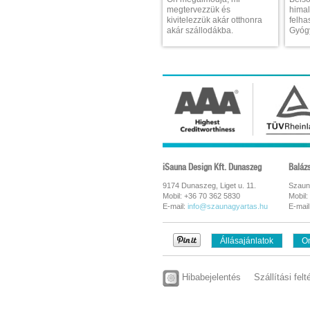
megtervezzük és
himal
kivitelezzük akár otthonra
felha
akár szállodákba.
Gyógy
iSauna Design Kft. Dunaszeg
Baláz
9174 Dunaszeg, Liget u. 11.
Szaun
Mobil: +36 70 362 5830
Mobil:
E-mail:
info@szaunagyartas.hu
E-mail
Állásajánlatok
On
Hibabejelentés
Szállítási felt