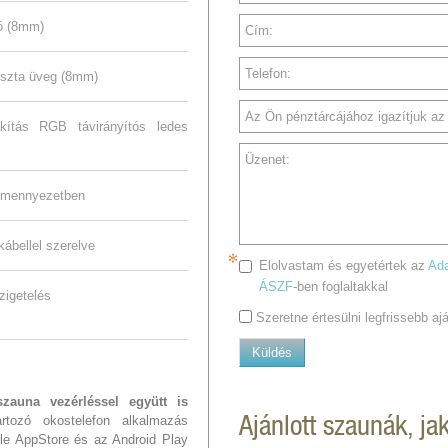
tó (8mm)
Cím:
Telefon:
tiszta üveg (8mm)
Az Ön pénztárcájához igazítjuk az a
kítás RGB távirányítós ledes
Üzenet:
s mennyezetben
nkábellel szerelve
Elolvastam és egyetértek az
Ada
ÁSZF
-ben foglaltakkal
zigetelés
Szeretne értesülni legfrissebb a
Küldés
zauna vezérléssel együtt is
Ajánlott szaunák, ja
tozó okostelefon alkalmazás
ple AppStore és az Android Play