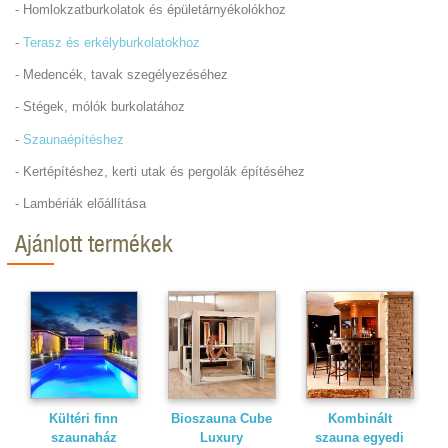
- Homlokzatburkolatok és épületárnyékolókhoz
-
Terasz és erkélyburkolatokhoz
- Medencék, tavak szegélyezéséhez
- Stégek, mólók burkolatához
-
Szaunaépítéshez
- Kertépítéshez, kerti utak és pergolák építéséhez
- Lambériák előállítása
Ajánlott termékek
Kültéri finn
Bioszauna Cube
Kombinált
szaunaház
Luxury
szauna egyedi