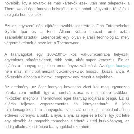
növelték. Így a rovarok és más kártevők ezek után nem telepedtek a
Thermowood éger faanyag belsejébe, mivel abból hiányzott a táplálékul
szolgáló hemicellulóz.
Ezt az egyszerű népi eljárást továbbfejlesztette a Finn Fatermékeket
Gyártó Ipar és a Finn Állami Kutató Intézet, amit aztán
szabadalmaztattak. Létrehoztak egy olyan eljárási technológiát, mely
végtermékeknek a neve lett a Thermowood.
A faanyagokat egy 180-230°C- kos vákuumkamrába helyezik,
egyenletes hőmérsékleten, több órán, akár napon keresztül. Ez az
eljárás a faanyag sejtjeiben eredményez változást. Az
éger faanyag
nem más, mint polimerizált cukormolekulák hosszú, kusza lánca. A
hőkezelés elbontja a hidroxil csoportok egy részét a sejtekben.
Az eredmény: az éger faanyag kevesebb vizet köt meg ugyanazon
páratartalom mellett, így a méretváltozása is minimálisra csökken,
miközben megnő a Thermowood éger faanyag időjárásállósága. Ez az
eljárás teljesen vegyszermentes és környezetbarát. A jobb
tulajdonságokkal bíró faanyagokat vetik alá ennek, mint például a finn
erdei-és lucfenyő, a bükk, a nyár, a nyír, az éger és a kőris. Így jött létre
egy olcsóbb és nagyobb tömegben elérhető kültéri burkolóanyag, az
eddig alkalmazott trópusi faanyagokkal szemben.