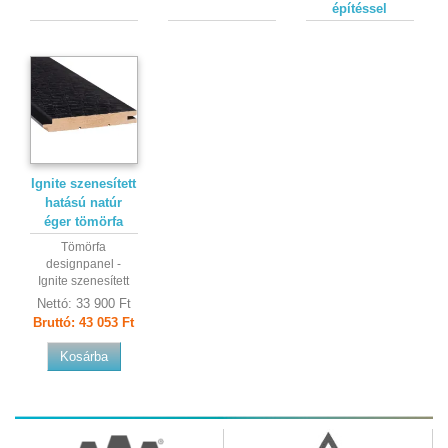
építéssel
Ignite szenesített
hatású natúr
éger tömörfa
designpanel
Tömörfa
designpanel -
Ignite szenesített
hatású natúr éger, I.
Nettó
: 33 900 Ft
osztályú
Bruttó
: 43 053 Ft
Kosárba