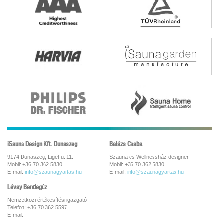
iSauna Design Kft. Dunaszeg
Balázs Csaba
9174 Dunaszeg, Liget u. 11.
Szauna és Wellnessház designer
Mobil: +36 70 362 5830
Mobil: +36 70 362 5830
E-mail:
info@szaunagyartas.hu
E-mail:
info@szaunagyartas.hu
Lévay Bendegúz
Nemzetközi értékesítési igazgató
Telefon: +36 70 362 5597
E-mail: