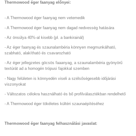
Thermowood éger faanyag előnyei:
- A Thermowood éger faanyag nem vetemedik
- A Thermowood éger faanyag nem dagad nedvesség hatására
- Az önsúlya 40%-al kisebb (pl. a bankirainál)
- Az éger faanyag és szaunalambéria könnyen megmunkálható,
szabható, alakítható és csavarozható
- Az éger jellegzetes göcsös faaanyag, a szaunalambéria gyönyörű
textúrát ad a homogén trópusi fajokkal szemben
- Nagy felületen is könnyedén viseli a szélsőségesebb időjárási
viszonyokat
- Változatos célokra használható és bő profilválasztékban rendelhető
- A Thermowood éger tökéletes kültéri szaunaépítéséhez
Thermowood éger faanyag felhasználási javaslat: