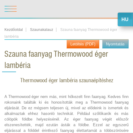
HU
Kezdőoldal
Szaunakalauz
Szauna faanyag Thermowood éger
lambéria
Letöltés (PDF)
Nyomtatás
Szauna faanyag Thermowood éger
lambéria
Thermowood éger lambéria szaunaépítéshez
A Thermowood éger nem más, mint hőkezelt finn faanyag. Kedves finn
rokonaink találták ki és honosították meg a Thermowood faanyag
eljárását. De ez mégsem teljesen új, mivel az elődeink is ismertek és
alkalmaztak ehhez hasonló technikát. Például szőlőkarók és más
cölöpök földbe helyezésénél. Az éger faanyag végét előszőr
elszenesítették, majd ezután ásták a földbe. Ezzel az egyszerű
eljárással a földdel érintkező faanyag élettartamát a többszörösére