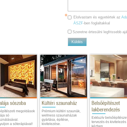
Elolvastam és egyetértek az
Ada
ÁSZF
-ben foglaltakkal
Szeretne értesülni legfrissebb a
Küldés
alája sószoba
Kültéri szaunaház
Belsőépítészet
lakberendezés
építészeti megoldások
Prémium kültéri szaunák,
ája só
wellness szaunaházak
Exkluzív belsőépítészet
sználásával.
gyártása, építése,
tervezés és kivitelezés
uljon a sóterápiával!
kivitelezése.
kézben.