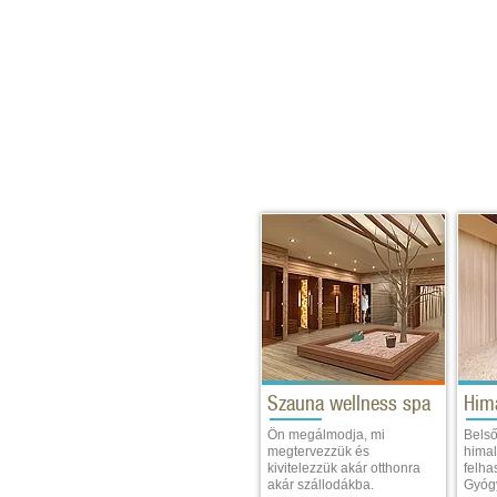
Szauna wellness spa
Him
Ön megálmodja, mi
Belső
megtervezzük és
himal
kivitelezzük akár otthonra
felha
akár szállodákba.
Gyógy