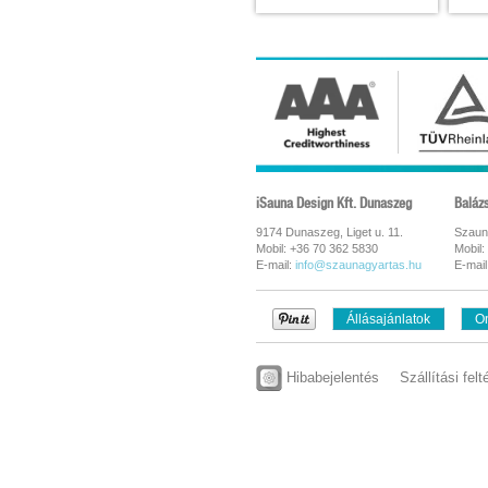
iSauna Design Kft. Dunaszeg
Baláz
9174 Dunaszeg, Liget u. 11.
Szaun
Mobil: +36 70 362 5830
Mobil:
E-mail:
info@szaunagyartas.hu
E-mail
Állásajánlatok
On
Hibabejelentés
Szállítási felt