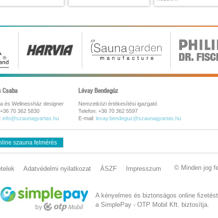
s Csaba
Lévay Bendegúz
a és Wellnessház designer
Nemzetközi értékesítési igazgató
 +36 70 362 5830
Telefon: +36 70 362 5597
:
info@szaunagyartas.hu
E-mail:
levay.bendeguz@szaunagyartas.hu
line szauna felmérés
© Minden jog f
ételek
Adatvédelmi nyilatkozat
ÁSZF
Impresszum
A kényelmes és biztonságos online ﬁzetést
a SimplePay - OTP Mobil Kft. biztosítja.