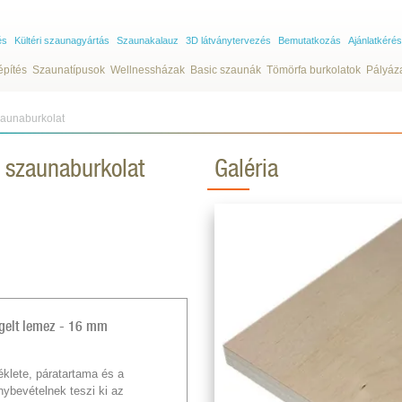
és
Kültéri szaunagyártás
Szaunakalauz
3D látványtervezés
Bemutatkozás
Ajánlatkérés
építés
Szaunatípusok
Wellnessházak
Basic szaunák
Tömörfa burkolatok
Pályáz
szaunaburkolat
z szaunaburkolat
Galéria
tegelt lemez - 16 mm
lete, páratartama és a
ybevételnek teszi ki az