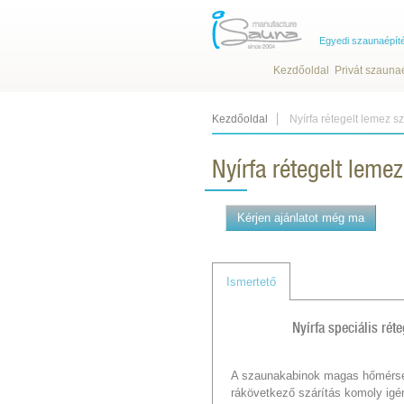
Egyedi szaunaépít
Kezdőoldal
Privát szauna
Kezdőoldal
Nyírfa rétegelt lemez 
Nyírfa rétegelt leme
Kérjen ajánlatot még ma
Ismertető
Nyírfa speciális ré
A szaunakabinok magas hőmérsék
rákövetkező szárítás komoly igén