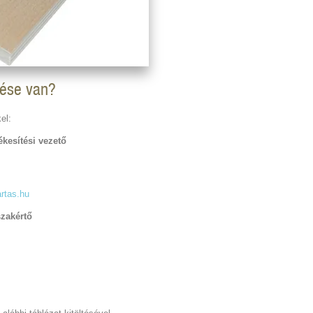
lése van?
el:
kesítési vezető
rtas.hu
szakértő