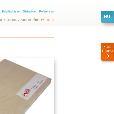
Belsőépítészet
Elérhetőség
Referenciák
HU
atok
Online szauna felmérés
Webshop
Kosár
tartalma
0