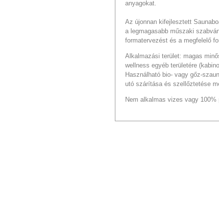
anyagokat.
Az újonnan kifejlesztett Saunabo
a legmagasabb műszaki szabván
formatervezést és a megfelelő f
Alkalmazási terület: magas minő
wellness egyéb területére (kabin
Használható bio- vagy gőz-szaun
utó szárítása és szellőztetése me
Nem alkalmas vizes vagy 100% p