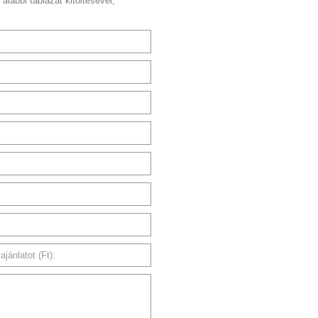
 alábbi táblázat kitöltésével,
jánlatot (Ft):