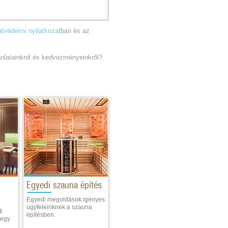
tvédelmi nyilatkozat
ban és az
jánlatainkról és kedvezményeinkről?
Egyedi szauna építés
Egyedi megoldások igényes
ügyfeleinknek a szauna
i
építésben.
 egy