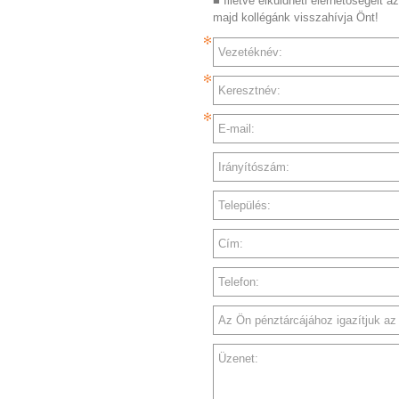
■ Illetve elküldheti elérhetőségeit az
majd kollégánk visszahívja Önt!
Vezetéknév:
Keresztnév:
E-mail:
Irányítószám:
Település:
Cím:
Telefon:
Az Ön pénztárcájához igazítjuk az a
Üzenet: