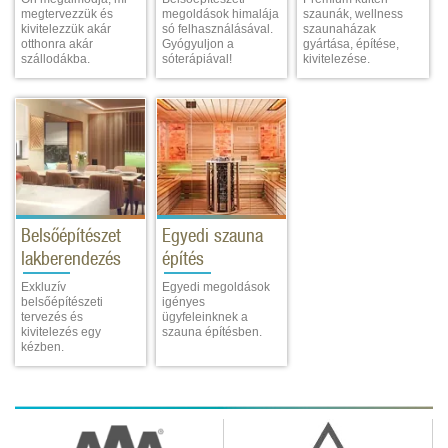
megtervezzük és
megoldások himalája
szaunák, wellness
kivitelezzük akár
só felhasználásával.
szaunaházak
otthonra akár
Gyógyuljon a
gyártása, építése,
szállodákba.
sóterápiával!
kivitelezése.
Belsőépítészet
Egyedi szauna
lakberendezés
építés
Exkluzív
Egyedi megoldások
belsőépítészeti
igényes
tervezés és
ügyfeleinknek a
kivitelezés egy
szauna építésben.
kézben.