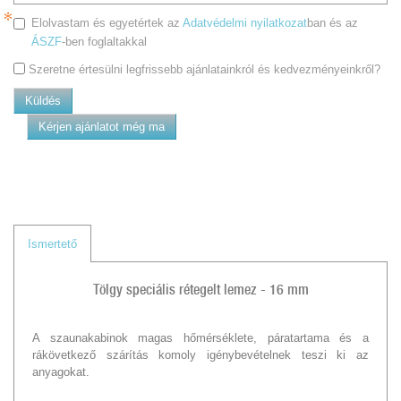
Elolvastam és egyetértek az
Adatvédelmi nyilatkozat
ban és az
ÁSZF
-ben foglaltakkal
Szeretne értesülni legfrissebb ajánlatainkról és kedvezményeinkről?
Küldés
Kérjen ajánlatot még ma
Ismertető
Tölgy speciális rétegelt lemez - 16 mm
A szaunakabinok magas hőmérséklete, páratartama és a
rákövetkező szárítás komoly igénybevételnek teszi ki az
anyagokat.