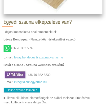
Egyedi szauna elképzelése van?
Lépjen kapcsolatba szakembereinkkel:
Lévay Bendegúz - Nemzetközi értékesítési vezető
+36 70 362 5597
E-mail:
levay.bendeguz@szaunagyartas.hu
Balázs Csaba - Szauna wellness szakértő
+36 70 362 5830
E-mail:
info@szaunagyartas.hu
Online szauna felmérés
■ Illetve elküldheti elérhetőségeit az alábbi táblázat kitöltésével,
majd kollégánk visszahívja Önt!