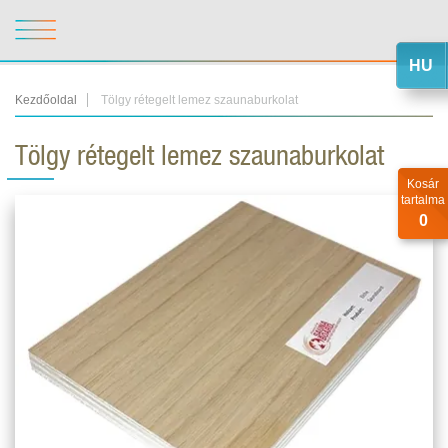
HU
Kezdőoldal
Tölgy rétegelt lemez szaunaburkolat
Tölgy rétegelt lemez szaunaburkolat
Kosár
tartalma
0