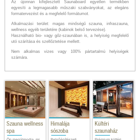
Az újonnan kifejlesztett Saunaboard egyetlen termékben
egyesíti a legmagasabb műszaki szabványokat, az elegáns
formatervezést és a megfelelő formátumot.
Alkalmazási terület: magas minőségű szauna, infraszauna,
wellness egyéb területére (kabinok belső tervezése).
Használható bio- vagy gőz-szaunában is, a helyiség megfelelő
utó szárítása és szellőztetése mellett.
Nem alkalmas vizes vagy 100% pártartalmú helyiségek
számára.
Szauna wellness
Himalája
Kültéri
spa
sószoba
szaunaház
Ön megálmodja, mi
Belsőépítészeti
Prémium kültéri