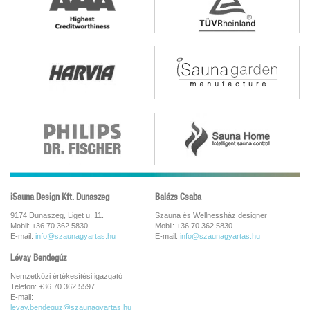
iSauna Design Kft. Dunaszeg
Balázs Csaba
9174 Dunaszeg, Liget u. 11.
Szauna és Wellnessház designer
Mobil: +36 70 362 5830
Mobil: +36 70 362 5830
E-mail:
info@szaunagyartas.hu
E-mail:
info@szaunagyartas.hu
Lévay Bendegúz
Nemzetközi értékesítési igazgató
Telefon: +36 70 362 5597
E-mail:
levay.bendeguz@szaunagyartas.hu