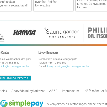
Exkluzív belsőépítészet
sználásával.
gyártása, építése,
tervezés és kivitelezés
uljon a sóterápiával!
kivitelezése.
kézben.
s Csaba
Lévay Bendegúz
a és Wellnessház designer
Nemzetközi értékesítési igazgató
 +36 70 362 5830
Telefon: +36 70 362 5597
:
info@szaunagyartas.hu
E-mail:
levay.bendeguz@szaunagyartas.hu
line szauna felmérés
© Minden jog f
ételek
Adatvédelmi nyilatkozat
ÁSZF
Impresszum
A kényelmes és biztonságos online ﬁzetést