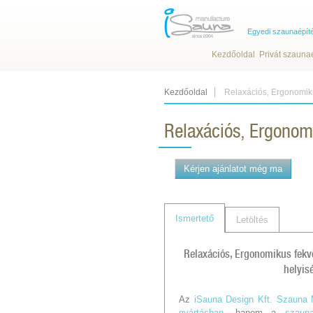
Egyedi szaunaépít
Kezdőoldal
Privát szauna
Kezdőoldal
Relaxációs, Ergonomik
Relaxációs, Ergonom
Kérjen ajánlatot még ma
Ismertető
Letöltés
Relaxációs, Ergonomikus fekv
helyis
Az
iSauna Design Kft. Szauna 
gyártásban
, hanem a
szaun