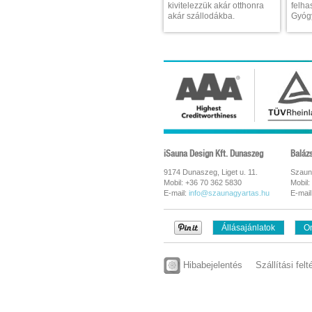
kivitelezzük akár otthonra
felha
akár szállodákba.
Gyógy
iSauna Design Kft. Dunaszeg
Baláz
9174 Dunaszeg, Liget u. 11.
Szaun
Mobil: +36 70 362 5830
Mobil:
E-mail:
info@szaunagyartas.hu
E-mail
Állásajánlatok
On
Hibabejelentés
Szállítási felt