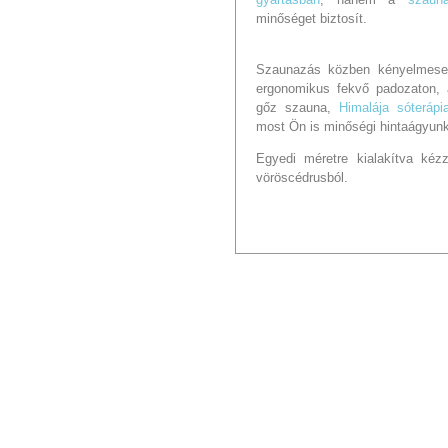
minőséget biztosít
.
Szaunazás közben kényelmesen
ergonomikus fekvő padozaton, a
gőz szauna,
Himalája sóterápi
most Ön is minőségi hintaágyunk
Egyedi méretre kialakítva kéz
vöröscédrusból.