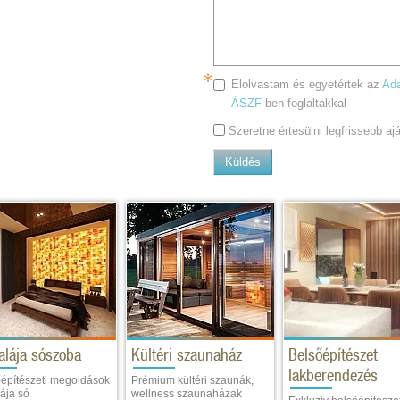
Elolvastam és egyetértek az
Ada
ÁSZF
-ben foglaltakkal
Szeretne értesülni legfrissebb a
Küldés
alája sószoba
Kültéri szaunaház
Belsőépítészet
lakberendezés
építészeti megoldások
Prémium kültéri szaunák,
ája só
wellness szaunaházak