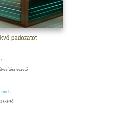
ekvő padozatot
el:
kesítési vezető
rtas.hu
szakértő