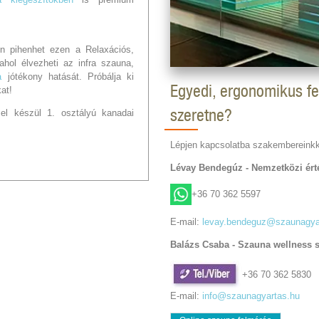
 pihenhet ezen a Relaxációs,
hol élvezheti az infra szauna,
a
jótékony hatását. Próbálja ki
Egyedi, ergonomikus f
at!
szeretne?
zel készül 1. osztályú kanadai
Lépjen kapcsolatba szakembereinkk
Lévay Bendegúz - Nemzetközi érté
+36 70 362 5597
E-mail:
levay.bendeguz@szaunagya
Balázs Csaba - Szauna wellness 
+36 70 362 5830
E-mail:
info@szaunagyartas.hu