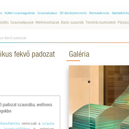
és
Kültéri szaunagyártás
Szaunakalauz
3D látványtervezés
Bemutatkozás
Ajánlatkérés
építés
Szaunatípusok
Wellnessházak
Basic szaunák
Tömörfa burkolatok
Pályáz
us fekvő padozat
ikus fekvő padozat
Galéria
ő padozat szaunába, wellness
égekbe
Manufaktúra
nemcsak a
szauna
a kiegészítőkben
is
prémium