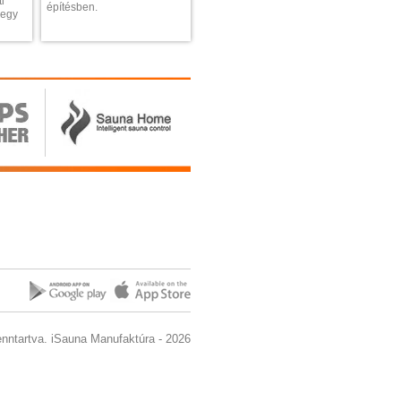
i
építésben.
 egy
enntartva. iSauna Manufaktúra - 2026