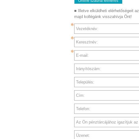
Online szauna felmérés
■ Illetve elküldheti elérhetőségeit az
majd kollégánk visszahívja Önt!
Vezetéknév:
Keresztnév:
E-mail:
Irányítószám:
Település:
Cím:
Telefon:
Az Ön pénztárcájához igazítjuk az a
Üzenet: