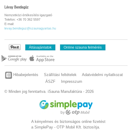
Lévay Bendegúz
Nemzetközi értékesítési igazgató
Telefon: +36 70 362 5597
E-mail:
levay.bendeguz@szaunagyartas.hu
Állásajánlatok
Online szauna felmérés
Hibabejelentés
Szállítási feltételek
Adatvédelmi nyilatkozat
ÁSZF
Impresszum
© Minden jog fenntartva. iSauna Manufaktúra - 2026
A kényelmes és biztonságos online ﬁzetést
a SimplePay - OTP Mobil Kft. biztosítja.