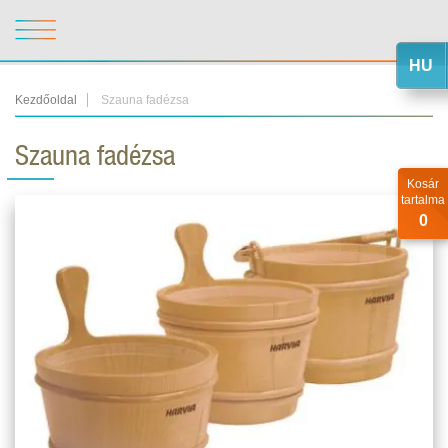
HU
Kezdőoldal
Szauna fadézsa
Szauna fadézsa
Kosár
tartalma
0