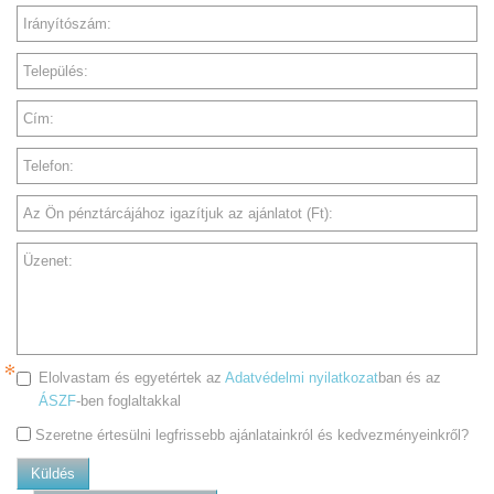
Irányítószám:
Település:
Cím:
Telefon:
Az Ön pénztárcájához igazítjuk az ajánlatot (Ft):
Üzenet:
Elolvastam és egyetértek az
Adatvédelmi nyilatkozat
ban és az
ÁSZF
-ben foglaltakkal
Szeretne értesülni legfrissebb ajánlatainkról és kedvezményeinkről?
Küldés