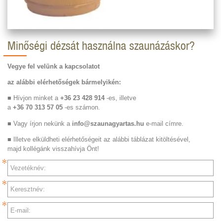
Minőségi dézsát használna szaunázáskor?
Vegye fel velünk a kapcsolatot
az alábbi elérhetőségek bármelyikén:
■ Hívjon minket a
+36 23 428 914
-es, illetve
a
+36 70 313 57 05
-es számon.
■ Vagy írjon nekünk a
info@szaunagyartas.hu
e-mail címre.
■ Illetve elküldheti elérhetőségeit az alábbi táblázat kitöltésével,
majd kollégánk visszahívja Önt!
Vezetéknév:
Keresztnév:
E-mail: