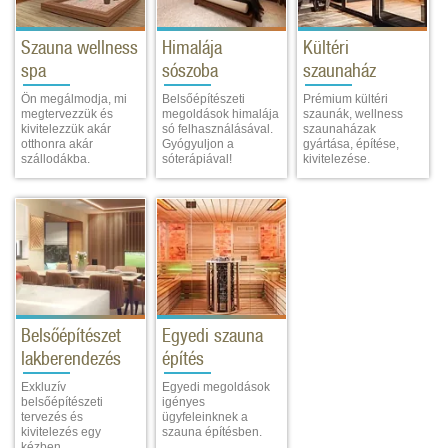
Szauna wellness
Himalája
Kültéri
spa
sószoba
szaunaház
Ön megálmodja, mi
Belsőépítészeti
Prémium kültéri
megtervezzük és
megoldások himalája
szaunák, wellness
kivitelezzük akár
só felhasználásával.
szaunaházak
otthonra akár
Gyógyuljon a
gyártása, építése,
szállodákba.
sóterápiával!
kivitelezése.
Belsőépítészet
Egyedi szauna
lakberendezés
építés
Exkluzív
Egyedi megoldások
belsőépítészeti
igényes
tervezés és
ügyfeleinknek a
kivitelezés egy
szauna építésben.
kézben.