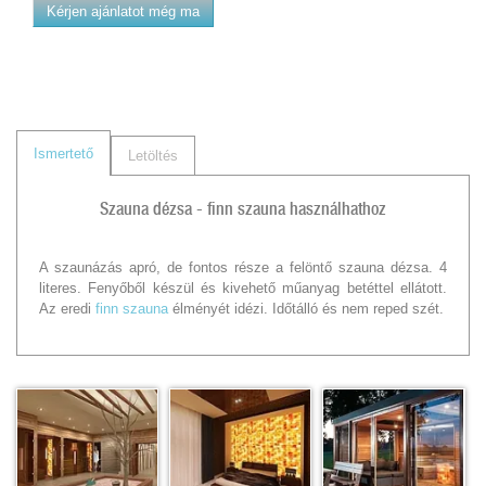
Kérjen ajánlatot még ma
Ismertető
Letöltés
Szauna dézsa - finn szauna használhathoz
A szaunázás apró, de fontos része a felöntő szauna dézsa. 4
literes. Fenyőből készül és kivehető műanyag betéttel ellátott.
Az eredi
finn szauna
élményét idézi. Időtálló és nem reped szét.