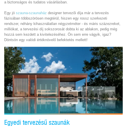
a biztonságos és tudatos vásárlásban.
Egy jó
szauna
-
szaunaház
designer tervezői díja már a tervezés
fázisában többszörösen megtérül, hiszen egy rossz szerkezeti
rendszer, néhány kihasználatlan négyzetméter - és máris százezreket,
milliókat, a tervezési díj sokszorosát dobta ki az ablakon, pedig még
hozzá sem kezdett a kivitelezéséhez. Ön sem erre vágyik, igaz?
Döntsön egy valódi értéknövelő befektetés mellett!
Egyedi tervezésű szaunák