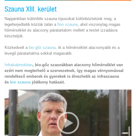
Szauna XIII. kerület
Napjainkban különféle szauna típusokat különböztetünk meg, a
legelterjedtebb köztük talán a
finn szauna
, ahol viszonylag magas
hőmérséklet és alacsony páratartalom mellett a testet izzadásra
késztetjük.
Közkedvelt a
bio gőz szauna
, itt a hőmérséklet alacsonyabb és a
levegő páratartalma sokkal magasabb.
Infrakabinokban
, bio-gőz szaunákban alacsony hőmérséklet van
ezért nem megterhelő a szervezetnek, így magas vérnyomással
rendelkező emberek és gyerekek is élvezhetik az infraszauna
és
bio szauna
jótékony hatásait.