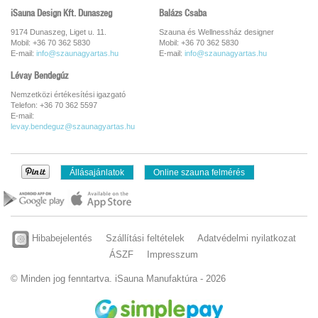
iSauna Design Kft. Dunaszeg
Balázs Csaba
9174 Dunaszeg, Liget u. 11.
Szauna és Wellnessház designer
Mobil: +36 70 362 5830
Mobil: +36 70 362 5830
E-mail:
info@szaunagyartas.hu
E-mail:
info@szaunagyartas.hu
Lévay Bendegúz
Nemzetközi értékesítési igazgató
Telefon: +36 70 362 5597
E-mail:
levay.bendeguz@szaunagyartas.hu
Állásajánlatok
Online szauna felmérés
Hibabejelentés
Szállítási feltételek
Adatvédelmi nyilatkozat
ÁSZF
Impresszum
© Minden jog fenntartva. iSauna Manufaktúra - 2026