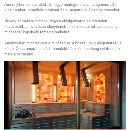
Amennyiben döntés előtt áll, tegye mérlegre e piaci szegmens által
kínált árakat, termékek tartalmát és a mögötte lévő szolgáltatásokat.
Ne egy ár mellett döntsön, legyen elővigyázatos az ötlettelen
tervezéstől, a rövidtávon előnyösnek tűnő ajánlatoktól, az alacsony
minőséget képviselő tömegtermékektől.
Amennyiben prioritásként a minőség és a hosszú távú elégedettség a
cél az Ön számára, családi manufaktúránknál lehetőség nyílik ennek
megvalósítására!