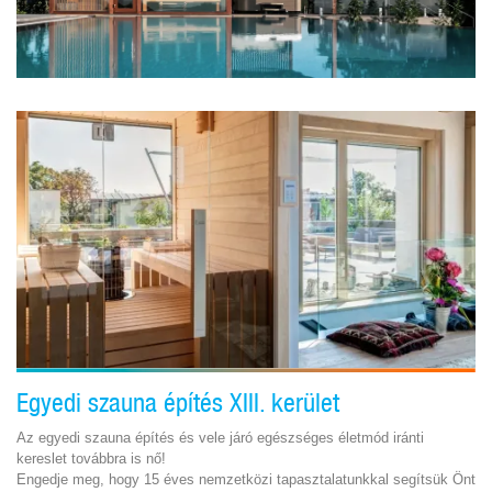
Egyedi szauna építés XIII. kerület
Az egyedi szauna építés és vele járó egészséges életmód iránti
kereslet továbbra is nő!
Engedje meg, hogy 15 éves nemzetközi tapasztalatunkkal segítsük Önt