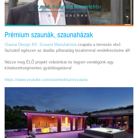
Prémium szaunák, szaunaházak
iSauna Design Kft. Szauna Manufaktúra
csapata a tervezés első
fázisától egészen az átadás pillanatáig bizalommal rendelkezésére áll!
Nézze meg ÉLŐ projekt videóinkat és legyen vendégünk egy
kötelezettségmentes gyárlátogatásra!
https://www.youtube.com/user/exkluzivszauna