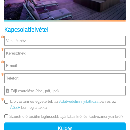
Kapcsolatfelvétel
Vezetéknév:
Keresztnév:
E-mail:
Telefon:
Fájl csatolása (doc, pdf, jpg)
Elolvastam és egyetértek az
Adatvédelmi nyilatkozat
ban és az
ÁSZF
-ben foglaltakkal
Szeretne értesülni legfrissebb ajánlatainkról és kedvezményeinkről?
Küldés