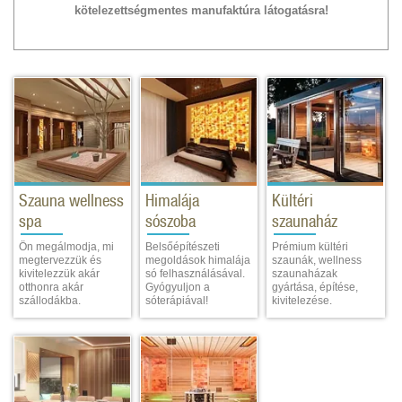
kötelezettségmentes manufaktúra látogatásra!
Szauna wellness
Himalája
Kültéri
spa
sószoba
szaunaház
Ön megálmodja, mi
Belsőépítészeti
Prémium kültéri
megtervezzük és
megoldások himalája
szaunák, wellness
kivitelezzük akár
só felhasználásával.
szaunaházak
otthonra akár
Gyógyuljon a
gyártása, építése,
szállodákba.
sóterápiával!
kivitelezése.