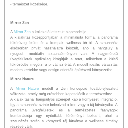
- természet közelsége.
Mirror Zen
A
Mirror Zen
a kollekció letisztult alapmodellje.
A kialakítás középpontjában a minimalista forma, a panoráma
tükörüveg felület és a kompakt wellness tér áll. A szaunaház
elsősorban privát használatra készült, ahol a hangsúly a
nyugodt, meditatív szaunaélményen van. A nagyméretű
üvegfelületek optikailag kitágítják a teret, miközben a külső
tükröződés megőrzi a privát szférát. A modell ideális választás
modern kertekbe vagy design orientált építészeti környezetbe.
Mirror Nature
A
Mirror Nature
modell a Zen koncepció továbbfejlesztett
változata, amely még erősebben kapcsolódik a természethez.
A kialakításnál hangsúlyos szerepet kap a környezeti integráció,
így a szaunaház szinte beleolvad a kert vagy a táj látványába. A
panoráma üvegfelületek és a természetes faanyagok
kombinációja egy nyitottabb térélményt biztosít, ahol a
szaunázás során a környező táj látványa a wellness élmény
részévé válik.