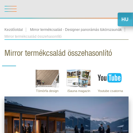
HU
Kezdőoldal
Mirror termékcsalád - Designer panorámás tükörszaunák
Mirror termékcsalád összehasonlító
Mirror termékcsalád összehasonlító
Tömörfa design
iSauna magazin
Youtube csatorna