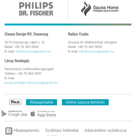
iSauna Design Kft. Dunaszeg
Balázs Csaba
9174 Dunaszeg, Liget u. 11.
Szauna és Wellnessház designer
Mobil: +36 70 362 5830
Mobil: +36 70 362 5830
E-mail:
info@szaunagyartas.hu
E-mail:
info@szaunagyartas.hu
Lévay Bendegúz
Nemzetközi értékesítési igazgató
Telefon: +36 70 362 5597
E-mail:
levay.bendeguz@szaunagyartas.hu
Állásajánlatok
Online szauna felmérés
Hibabejelentés
Szállítási feltételek
Adatvédelmi nyilatkozat