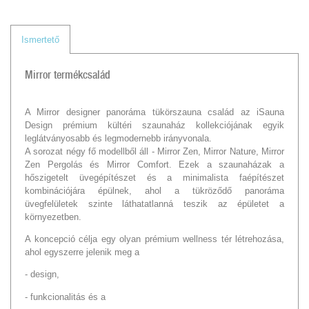
Ismertető
Mirror termékcsalád
A Mirror designer panoráma tükörszauna család az iSauna
Design prémium kültéri szaunaház kollekciójának egyik
leglátványosabb és legmodernebb irányvonala.
A sorozat négy fő modellből áll - Mirror Zen, Mirror Nature, Mirror
Zen Pergolás és Mirror Comfort. Ezek a szaunaházak a
hőszigetelt üvegépítészet és a minimalista faépítészet
kombinációjára épülnek, ahol a tükröződő panoráma
üvegfelületek szinte láthatatlanná teszik az épületet a
környezetben.
A koncepció célja egy olyan prémium wellness tér létrehozása,
ahol egyszerre jelenik meg a
- design,
- funkcionalitás és a