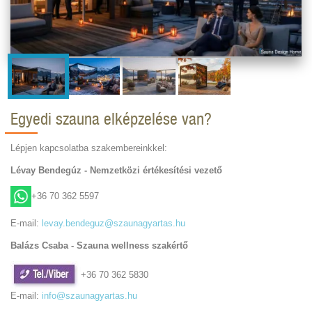
Egyedi szauna elképzelése van?
Lépjen kapcsolatba szakembereinkkel:
Lévay Bendegúz - Nemzetközi értékesítési vezető
+36 70 362 5597
E-mail:
levay.bendeguz@szaunagyartas.hu
Balázs Csaba - Szauna wellness szakértő
+36 70 362 5830
E-mail:
info@szaunagyartas.hu