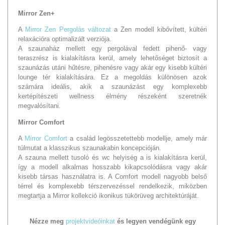
Mirror Zen+
A
Mirror Zen Pergolás változat
a Zen modell kibővített, kültéri
relaxációra optimalizált verziója.
A szaunaház mellett egy pergolával fedett pihenő- vagy
teraszrész is kialakításra kerül, amely lehetőséget biztosít a
szaunázás utáni hűtésre, pihenésre vagy akár egy kisebb kültéri
lounge tér kialakítására. Ez a megoldás különösen azok
számára ideális, akik a szaunázást egy komplexebb
kertépítészeti wellness élmény részeként szeretnék
megvalósítani.
Mirror Comfort
A
Mirror Comfort
a család legösszetettebb modellje, amely már
túlmutat a klasszikus szaunakabin koncepcióján.
A szauna mellett tusoló és wc helyiség a is kialakításra kerül,
így a modell alkalmas hosszabb kikapcsolódásra vagy akár
kisebb társas használatra is. A Comfort modell nagyobb belső
térrel és komplexebb térszervezéssel rendelkezik, miközben
megtartja a Mirror kollekció ikonikus tükörüveg architektúráját.
Nézze meg
projektvideóinkat
és legyen vendégünk egy