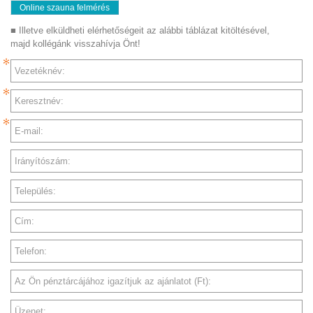
Online szauna felmérés
■ Illetve elküldheti elérhetőségeit az alábbi táblázat kitöltésével,
majd kollégánk visszahívja Önt!
Vezetéknév:
Keresztnév:
E-mail:
Irányítószám:
Település:
Cím:
Telefon:
Az Ön pénztárcájához igazítjuk az ajánlatot (Ft):
Üzenet: