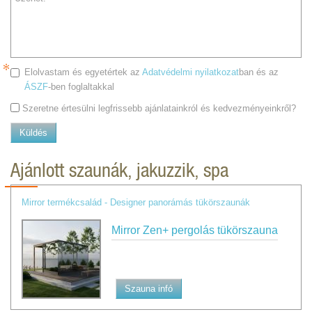
Elolvastam és egyetértek az
Adatvédelmi nyilatkozat
ban és az
ÁSZF
-ben foglaltakkal
Szeretne értesülni legfrissebb ajánlatainkról és kedvezményeinkről?
Küldés
Ajánlott szaunák, jakuzzik, spa
Mirror termékcsalád - Designer panorámás tükörszaunák
Mirror Zen+ pergolás tükörszauna
Szauna infó