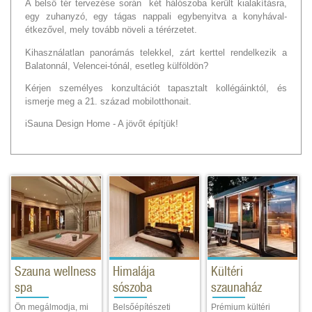
A belső tér tervezése során két hálószoba került kialakításra,
egy zuhanyzó, egy tágas nappali egybenyitva a konyhával-
étkezővel, mely tovább növeli a térérzetet.
Kihasználatlan panorámás telekkel, zárt kerttel rendelkezik a
Balatonnál, Velencei-tónál, esetleg külföldön?
Kérjen személyes konzultációt tapasztalt kollégáinktól, és
ismerje meg a 21. század mobilotthonait.
iSauna Design Home - A jövőt építjük!
Szauna wellness
Himalája
Kültéri
spa
sószoba
szaunaház
Ön megálmodja, mi
Belsőépítészeti
Prémium kültéri