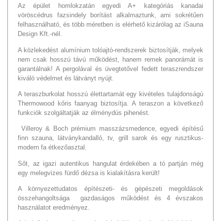
Az épület homlokzatán egyedi A+ kategóriás kanadai
vöröscédrus fazsindely borítást alkalmaztunk, ami sokrétűen
felhasználható, és több méretben is elérhető kizárólag az iSauna
Design Kft.-nél.
A közlekedést alumínium tolóajtó-rendszerek biztosítják, melyek
nem csak hosszú távú működést, hanem remek panorámát is
garantálnak! A pergolával és üvegtetővel fedett teraszrendszer
kiváló védelmet és látványt nyújt.
A teraszburkolat hosszú élettartamát egy kivételes tulajdonságú
Thermowood kőris faanyag biztosítja. A teraszon a következő
funkciók szolgáltatják az élménydús pihenést.
Villeroy & Boch prémium masszázsmedence, egyedi építésű
finn szauna, látványkandalló, tv, grill sarok és egy rusztikus-
modern fa étkezőasztal.
Sőt, az igazi autentikus hangulat érdekében a tó partján még
egy melegvizes fürdő dézsa is kialakításra került!
A környezettudatos építészeti- és gépészeti megoldások
összehangoltsága gazdaságos működést és 4 évszakos
használatot eredményez.