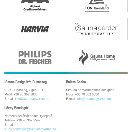
iSauna Design Kft. Dunaszeg
Balázs Csaba
9174 Dunaszeg, Liget u. 11.
Szauna és Wellnessház designer
Mobil: +36 70 362 5830
Mobil: +36 70 362 5830
E-mail:
info@szaunagyartas.hu
E-mail:
info@szaunagyartas.hu
Lévay Bendegúz
Nemzetközi értékesítési igazgató
Telefon: +36 70 362 5597
E-mail:
levay.bendeguz@szaunagyartas.hu