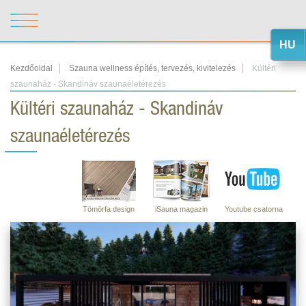
HU
Kezdőoldal
Szauna wellness építés, tervezés, kivitelezés
Kültéri
szaunaház - Skandináv szaunaéletérezés
Kültéri szaunaház - Skandináv
szaunaéletérezés
Tömörfa design
iSauna magazin
Youtube csatorna