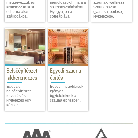
megtervezzük és
megoldások himalája
szaunák, wellness
kivitelezzük akár
só felhasználásával.
szaunaházak
otthonra akár
Gyógyuljon a
gyártása, építése,
szállodákba.
sóterápiával!
kivitelezése.
Belsőépítészet
Egyedi szauna
lakberendezés
építés
Exkluzív
Egyedi megoldások
belsőépítészeti
igényes
tervezés és
ügyfeleinknek a
kivitelezés egy
szauna építésben.
kézben.