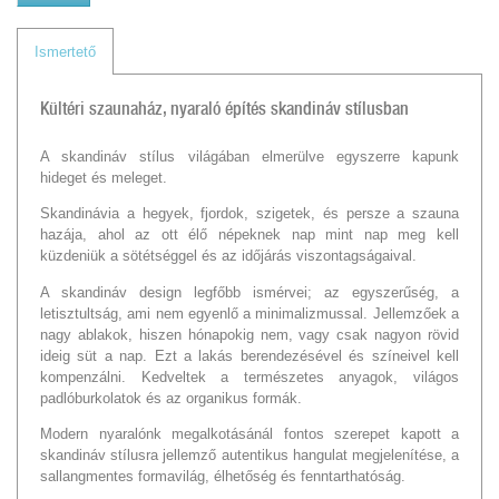
Ismertető
Kültéri szaunaház, nyaraló építés skandináv stílusban
A skandináv stílus világában elmerülve egyszerre kapunk
hideget és meleget.
Skandinávia a hegyek, fjordok, szigetek, és persze a szauna
hazája, ahol az ott élő népeknek nap mint nap meg kell
küzdeniük a sötétséggel és az időjárás viszontagságaival.
A skandináv design legfőbb ismérvei; az egyszerűség, a
letisztultság, ami nem egyenlő a minimalizmussal. Jellemzőek a
nagy ablakok, hiszen hónapokig nem, vagy csak nagyon rövid
ideig süt a nap. Ezt a lakás berendezésével és színeivel kell
kompenzálni. Kedveltek a természetes anyagok, világos
padlóburkolatok és az organikus formák.
Modern nyaralónk megalkotásánál fontos szerepet kapott a
skandináv stílusra jellemző autentikus hangulat megjelenítése, a
sallangmentes formavilág, élhetőség és fenntarthatóság.