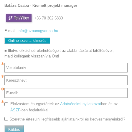
Balázs Csaba - Kiemelt projekt manager
+36 70 362 5830
E-mail:
info@szaunagyartas.hu
Online szauna felmérés
■ Illetve elküldheti elérhetőségeit az alábbi táblázat kitöltésével,
majd kollégánk visszahívja Önt!
Vezetéknév:
Keresztnév:
E-mail:
Elolvastam és egyetértek az
Adatvédelmi nyilatkozat
ban és az
ÁSZF
-ben foglaltakkal
Szeretne értesülni legfrissebb ajánlatainkról és kedvezményeinkről?
Küldés