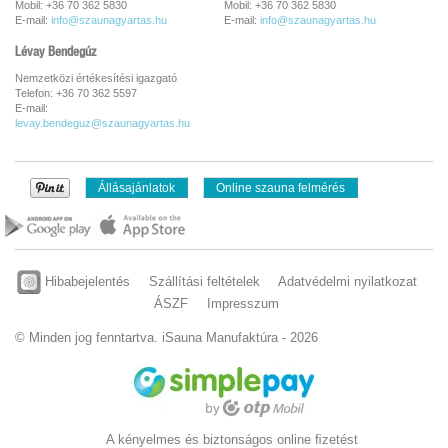
Mobil: +36 70 362 5830
Mobil: +36 70 362 5830
E-mail:
info@szaunagyartas.hu
E-mail:
info@szaunagyartas.hu
Lévay Bendegúz
Nemzetközi értékesítési igazgató
Telefon: +36 70 362 5597
E-mail:
levay.bendeguz@szaunagyartas.hu
Állásajánlatok
Online szauna felmérés
Hibabejelentés
Szállítási feltételek
Adatvédelmi nyilatkozat
ÁSZF
Impresszum
© Minden jog fenntartva. iSauna Manufaktúra - 2026
A kényelmes és biztonságos online ﬁzetést