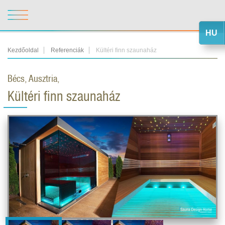
HU
Kezdőoldal
Referenciák
Kültéri finn szaunaház
Bécs, Ausztria,
Kültéri finn szaunaház