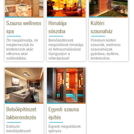
Szauna wellness
Himalája
Kültéri
spa
sószoba
szaunaház
Ön megálmodja, mi
Belsőépítészeti
Prémium kültéri
megtervezzük és
megoldások himalája
szaunák, wellness
kivitelezzük akár
só felhasználásával.
szaunaházak
otthonra akár
Gyógyuljon a
gyártása, építése,
szállodákba.
sóterápiával!
kivitelezése.
Belsőépítészet
Egyedi szauna
lakberendezés
építés
Exkluzív
Egyedi megoldások
belsőépítészeti
igényes