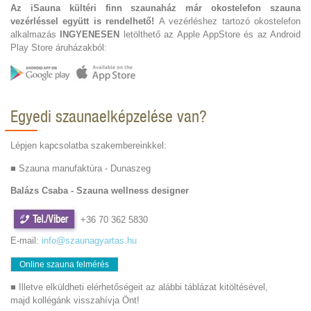
Az iSauna kültéri finn szaunaház már okostelefon szauna
vezérléssel együtt is rendelhető!
A vezérléshez tartozó okostelefon
alkalmazás
INGYENESEN
letölthető az Apple AppStore és az Android
Play Store áruházakból:
Egyedi szaunaelképzelése van?
Lépjen kapcsolatba szakembereinkkel:
■ Szauna manufaktúra - Dunaszeg
Balázs Csaba -
Szauna wellness designer
+36 70 362 5830
E-mail:
info@szaunagyartas.hu
Online szauna felmérés
■ Illetve elküldheti elérhetőségeit az alábbi táblázat kitöltésével,
majd kollégánk visszahívja Önt!