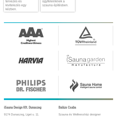
tervezés és
ügyfeleinknek a
kivitelezés egy
szauna építésben.
kézben.
iSauna Design Kft. Dunaszeg
Balázs Csaba
9174 Dunaszeg, Liget u. 11.
Szauna és Wellnessház designer