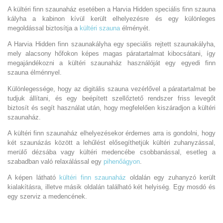
A kültéri finn szaunaház esetében a Harvia Hidden speciális finn szauna
kályha a kabinon kívül került elhelyezésre és egy különleges
megoldással biztosítja a
kültéri szauna
élményét.
A Harvia Hidden finn szaunakályha egy speciális rejtett szaunakályha,
mely alacsony hőfokon képes magas páratartalmat kibocsátani, így
megajándékozni a kültéri szaunaház használóját egy egyedi finn
szauna élménnyel.
Különlegessége, hogy az digitális szauna vezérlővel a páratartalmat be
tudjuk állítani, és egy beépített szellőztető rendszer friss levegőt
biztosít és segít használat után, hogy megfelelően kiszáradjon a kültéri
szaunaház.
A kültéri finn szaunaház elhelyezésekor érdemes arra is gondolni, hogy
két szaunázás között a lehűlést elősegíthetjük kültéri zuhanyzással,
merülő dézsába vagy kültéri medencébe csobbanással, esetleg a
szabadban való relaxálással egy
pihenőágyon
.
A képen látható
kültéri finn szaunaház
oldalán egy zuhanyzó került
kialakításra, illetve másik oldalán található két helyiség. Egy mosdó és
egy szerviz a medencének.