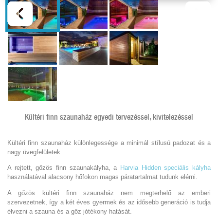
Kültéri finn szaunaház egyedi tervezéssel, kivitelezéssel
Kültéri finn szaunaház különlegessége a minimál stílusú padozat és a
nagy üvegfelületek.
A rejtett, gőzös finn szaunakályha, a
Harvia Hidden speciális kályha
használatával alacsony hőfokon magas páratartalmat tudunk elérni.
A gőzös kültéri finn szaunaház nem megterhelő az emberi
szervezetnek, így a két éves gyermek és az idősebb generáció is tudja
élvezni a szauna és a gőz jótékony hatását.