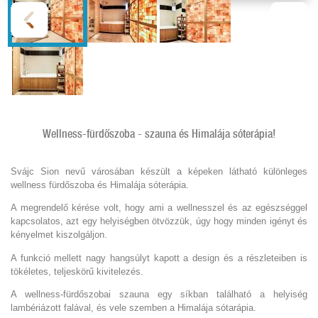
Wellness-fürdőszoba - szauna és Himalája sóterápia!
Svájc Sion nevű városában készült a képeken látható különleges
wellness fürdőszoba és Himalája sóterápia.
A megrendelő kérése volt, hogy ami a wellnesszel és az egészséggel
kapcsolatos, azt egy helyiségben ötvözzük, úgy hogy minden igényt és
kényelmet kiszolgáljon.
A funkció mellett nagy hangsúlyt kapott a design és a részleteiben is
tökéletes, teljeskörű kivitelezés.
A wellness-fürdőszobai szauna egy síkban található a helyiség
lambériázott falával, és vele szemben a Himalája sótarápia.