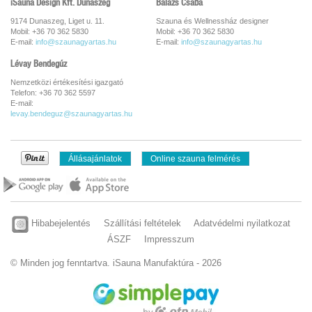
iSauna Design Kft. Dunaszeg
Balázs Csaba
9174 Dunaszeg, Liget u. 11.
Szauna és Wellnessház designer
Mobil: +36 70 362 5830
Mobil: +36 70 362 5830
E-mail:
info@szaunagyartas.hu
E-mail:
info@szaunagyartas.hu
Lévay Bendegúz
Nemzetközi értékesítési igazgató
Telefon: +36 70 362 5597
E-mail:
levay.bendeguz@szaunagyartas.hu
Állásajánlatok
Online szauna felmérés
Hibabejelentés
Szállítási feltételek
Adatvédelmi nyilatkozat
ÁSZF
Impresszum
© Minden jog fenntartva. iSauna Manufaktúra - 2026