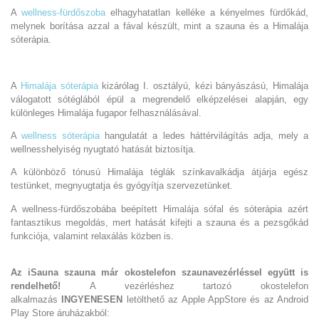
A
wellness-fürdőszoba
elhagyhatatlan kelléke a kényelmes fürdőkád,
melynek borítása azzal a fával készült, mint a szauna és a Himalája
sóterápia.
A
Himalája sóterápia
kizárólag I. osztályú, kézi bányászású, Himalája
válogatott sótéglából épül a megrendelő elképzelései alapján, egy
különleges Himalája fugapor felhasználásával.
A
wellness sóterápia
hangulatát a ledes háttérvilágítás adja, mely a
wellnesshelyiség nyugtató hatását biztosítja.
A különböző tónusú Himalája téglák színkavalkádja átjárja egész
testünket, megnyugtatja és gyógyítja szervezetünket.
A wellness-fürdőszobába beépített Himalája sófal és sóterápia azért
fantasztikus megoldás, mert hatását kifejti a szauna és a pezsgőkád
funkciója, valamint relaxálás közben is.
Az iSauna szauna már okostelefon szaunavezérléssel együtt is
rendelhető!
A vezérléshez tartozó okostelefon
alkalmazás
INGYENESEN
letölthető az Apple AppStore és az Android
Play Store áruházakból: