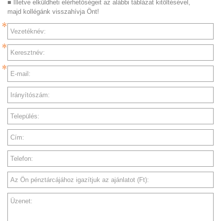
■ Illetve elküldheti elérhetőségeit az alábbi táblázat kitöltésével,
majd kollégánk visszahívja Önt!
Vezetéknév:
Keresztnév:
E-mail:
Irányítószám:
Település:
Cím:
Telefon:
Az Ön pénztárcájához igazítjuk az ajánlatot (Ft):
Üzenet: