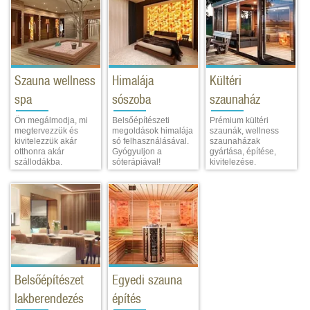
Szauna wellness
Himalája
Kültéri
spa
sószoba
szaunaház
Ön megálmodja, mi
Belsőépítészeti
Prémium kültéri
megtervezzük és
megoldások himalája
szaunák, wellness
kivitelezzük akár
só felhasználásával.
szaunaházak
otthonra akár
Gyógyuljon a
gyártása, építése,
szállodákba.
sóterápiával!
kivitelezése.
Belsőépítészet
Egyedi szauna
lakberendezés
építés