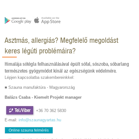
Asztmás, allergiás? Megfelelő megoldást
keres légúti problémáira?
Himalája sótégla felhasználásával épült sófal, sószoba, sóbarlang
természetes gyógymódot kínál az egészségünk védelmére.
Lépjen kapcsolatba szakembereinkkel:
■ Szauna manufaktúra - Magyarország
Balázs Csaba - Kiemelt Projekt manager
+36 70 362 5830
E-mail:
info@szaunagyartas.hu
Online szauna felmérés