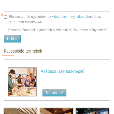
Elolvastam és egyetértek az
Adatvédelmi nyilatkozat
ban és az
ÁSZF
-ben foglaltakkal
Szeretne értesülni legfrissebb ajánlatainkról és kedvezményeinkről?
Küldés
Kapcsolódó termékek
Asztalos, szerkezetépítő
Szauna infó