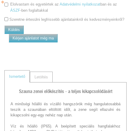
Elolvastam és egyetértek az
Adatvédelmi nyilatkozat
ban és az
ÁSZF
-ben foglaltakkal
Szeretne értesülni legfrissebb ajánlatainkról és kedvezményeinkről?
Küldés
Kérjen ajánlatot még ma
Ismertető
Letöltés
Szauna zenei előkészítés - a teljes kikapcsolódásért
A minőségi hőálló és vízálló hangszórók még hangulatosabbá
teszik a szaunában eltöltött időt, a zene segít ellazulni és
kikapcsolni egy-egy nehéz nap után.
Víz és hőálló (IP65). A beépített speciális hangfalakhoz