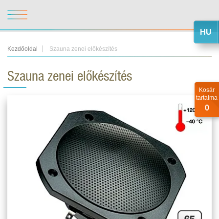
HU
Kezdőoldal
Szauna zenei előkészítés
Szauna zenei előkészítés
Kosár
tartalma
0