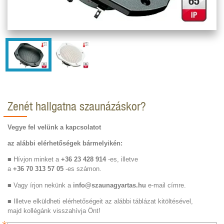
Zenét hallgatna szaunázáskor?
Vegye fel velünk a kapcsolatot
az alábbi elérhetőségek bármelyikén:
■ Hívjon minket a
+36 23 428 914
-es, illetve
a
+36 70 313 57 05
-es számon.
■ Vagy írjon nekünk a
info@szaunagyartas.hu
e-mail címre.
■ Illetve elküldheti elérhetőségeit az alábbi táblázat kitöltésével,
majd kollégánk visszahívja Önt!