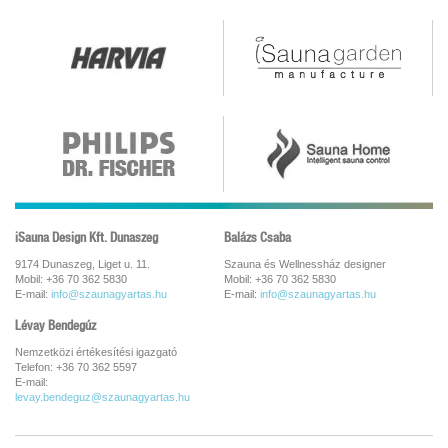
iSauna Design Kft. Dunaszeg
Balázs Csaba
9174 Dunaszeg, Liget u. 11.
Szauna és Wellnessház designer
Mobil: +36 70 362 5830
Mobil: +36 70 362 5830
E-mail:
info@szaunagyartas.hu
E-mail:
info@szaunagyartas.hu
Lévay Bendegúz
Nemzetközi értékesítési igazgató
Telefon: +36 70 362 5597
E-mail:
levay.bendeguz@szaunagyartas.hu