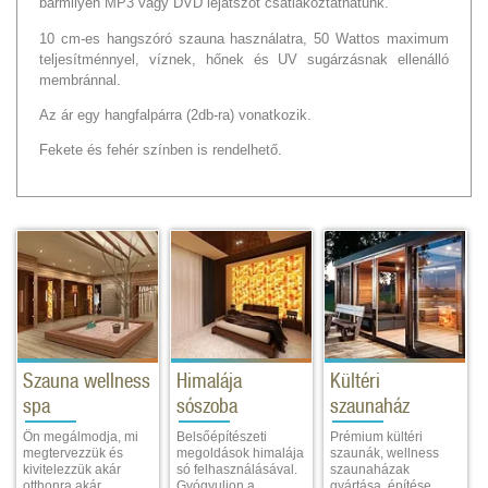
bármilyen MP3 vagy DVD lejátszót csatlakoztathatunk.
10 cm-es hangszóró szauna használatra, 50 Wattos maximum
teljesítménnyel, víznek, hőnek és UV sugárzásnak ellenálló
membránnal.
Az ár egy hangfalpárra (2db-ra) vonatkozik.
Fekete és fehér színben is rendelhető.
Szauna wellness
Himalája
Kültéri
spa
sószoba
szaunaház
Ön megálmodja, mi
Belsőépítészeti
Prémium kültéri
megtervezzük és
megoldások himalája
szaunák, wellness
kivitelezzük akár
só felhasználásával.
szaunaházak
otthonra akár
Gyógyuljon a
gyártása, építése,