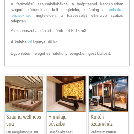
A fatüzelésű szaunakályháknál a beépítéssel kapcsolatban
szigorú előírásoknak kell megfelelni, kizárólag a
technikai
leírásoknak
megfelelően, a tűzveszélyt elkerülve szabad
telepíteni.
A szaunaszoba ajánlott mérete : 4.5–13 m3
A kályha
kő
igénye:
40 kg
Egyenletes meleget és hatékony levegőkeringést biztosít.
Szauna wellness
Himalája
Kültéri
spa
sószoba
szaunaház
Ön megálmodja, mi
Belsőépítészeti
Prémium kültéri