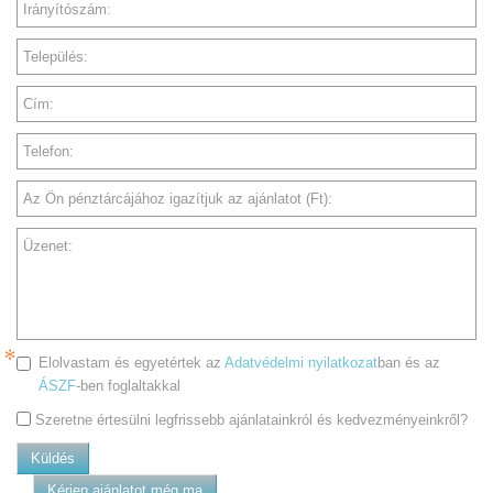
Irányítószám:
Település:
Cím:
Telefon:
Az Ön pénztárcájához igazítjuk az ajánlatot (Ft):
Üzenet:
Elolvastam és egyetértek az
Adatvédelmi nyilatkozat
ban és az
ÁSZF
-ben foglaltakkal
Szeretne értesülni legfrissebb ajánlatainkról és kedvezményeinkről?
Küldés
Kérjen ajánlatot még ma