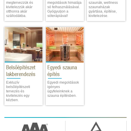
megtervezzük és
megoldások himalája
szaunák, wellness
kivitelezzük akár
só felhasználásával.
szaunaházak
otthonra akár
Gyógyuljon a
gyártása, építése,
szállodákba.
sóterápiával!
kivitelezése.
Belsőépítészet
Egyedi szauna
lakberendezés
építés
Exkluzív
Egyedi megoldások
belsőépítészeti
igényes
tervezés és
ügyfeleinknek a
kivitelezés egy
szauna építésben.
kézben.