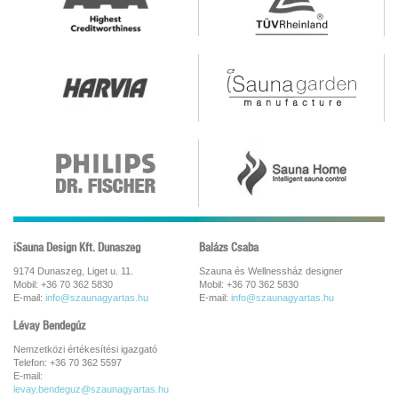
iSauna Design Kft. Dunaszeg
Balázs Csaba
9174 Dunaszeg, Liget u. 11.
Szauna és Wellnessház designer
Mobil: +36 70 362 5830
Mobil: +36 70 362 5830
E-mail:
info@szaunagyartas.hu
E-mail:
info@szaunagyartas.hu
Lévay Bendegúz
Nemzetközi értékesítési igazgató
Telefon: +36 70 362 5597
E-mail:
levay.bendeguz@szaunagyartas.hu