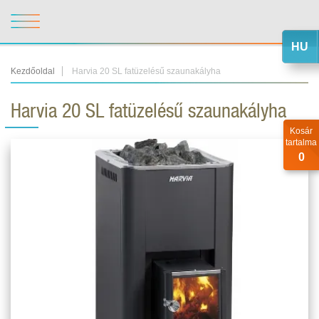
HU
Kezdőoldal
Harvia 20 SL fatüzelésű szaunakályha
Harvia 20 SL fatüzelésű szaunakályha
Kosár
tartalma
0