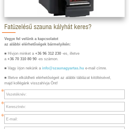
Fatüzelésű szauna kályhát keres?
Vegye fel velünk a kapcsolatot
az alábbi elérhetőségek bármelyikén:
■ Hívjon minket a
+36 96 312 230
-es, illetve
a
+36 70 310 80 90
-es számon.
■ Vagy írjon nekünk a
info@szaunagyartas.hu
e-mail címre.
■ Illetve elküldheti elérhetőségeit az alábbi táblázat kitöltésével,
majd kollégánk visszahívja Önt!
Vezetéknév:
Keresztnév:
E-mail: