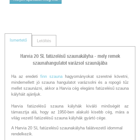
Ismertető
Letöltés
Harvia 20 SL fatüzelésű szaunakályha - mely remek
szaunahangulatot varázsol szaunájába
Ha az eredeti
finn szauna
hagyományokat szeretné követni,
mindemellett jó szauna hangulatot varázsolni és a ropogó tűz
mellet szaunázni, akkor a Harvia cég elegáns fatüzelésű szauna
kályháit ajánljuk.
Harvia fatüzelésű szauna kályhák kiváló minőségét az
támasztja alá, hogy az 1950-ben alakuló kisebb cég, mára a
világ vezető fatüzelésű szauna kályhák gyártó cége.
A Harvia 20 SL fatüzelésű szaunakályha falátvezető idommal
rendelkezik.