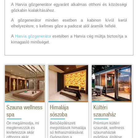
A Harvia gőzgenerátor egyaránt alkalmas otthoni és közösségi
gőzkabin kialakításához.
A gőzgenerátor minden esetben a kabinon kívül kerül
elhelyezésre, s kellmes gőze a padozat alól áramlik felfelé.
A
Harvia gőzgenerátor
esetében a Harvia cég múltja biztosítja a
kimagasló minőséget.
Szauna wellness
Himalája
Kültéri
spa
sószoba
szaunaház
Ön megálmodja, mi
Belsőépítészeti
Prémium kültéri
megtervezzük és
megoldások himalája
szaunák, wellness
kivitelezzük akár
só felhasználásával.
szaunaházak
otthonra akár
Gyógyuljon a
gyártása, építése,