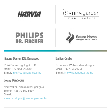
iSauna Design Kft. Dunaszeg
Balázs Csaba
9174 Dunaszeg, Liget u. 11.
Szauna és Wellnessház designer
Mobil: +36 70 362 5830
Mobil: +36 70 362 5830
E-mail:
info@szaunagyartas.hu
E-mail:
info@szaunagyartas.hu
Lévay Bendegúz
Nemzetközi értékesítési igazgató
Telefon: +36 70 362 5597
E-mail:
levay.bendeguz@szaunagyartas.hu