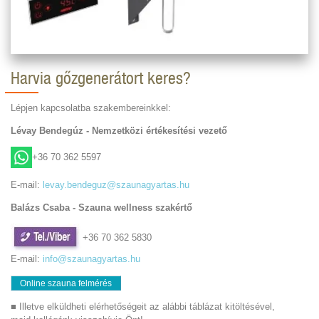
Harvia gőzgenerátort keres?
Lépjen kapcsolatba szakembereinkkel:
Lévay Bendegúz - Nemzetközi értékesítési vezető
+36 70 362 5597
E-mail:
levay.bendeguz@szaunagyartas.hu
Balázs Csaba - Szauna wellness szakértő
+36 70 362 5830
E-mail:
info@szaunagyartas.hu
Online szauna felmérés
■ Illetve elküldheti elérhetőségeit az alábbi táblázat kitöltésével,