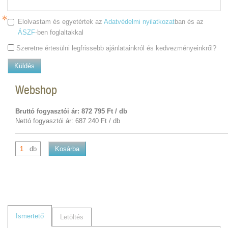
Elolvastam és egyetértek az
Adatvédelmi nyilatkozat
ban és az
ÁSZF
-ben foglaltakkal
Szeretne értesülni legfrissebb ajánlatainkról és kedvezményeinkről?
Küldés
Webshop
Bruttó fogyasztói ár: 872 795 Ft / db
Nettó fogyasztói ár: 687 240 Ft / db
db
Kosárba
Ismertető
Letöltés