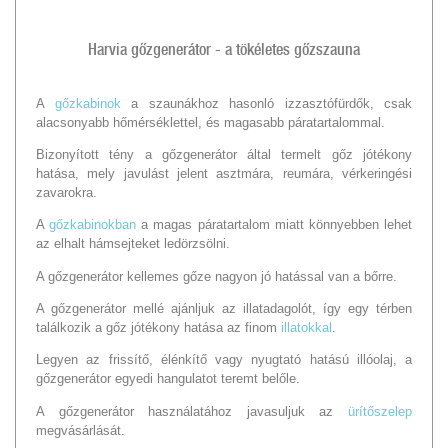
Harvia gőzgenerátor - a tökéletes gőzszauna
A
gőzkabinok
a szaunákhoz hasonló izzasztófürdők, csak
alacsonyabb hőmérséklettel, és magasabb páratartalommal.
Bizonyított tény a gőzgenerátor által termelt gőz jótékony
hatása, mely javulást jelent asztmára, reumára, vérkeringési
zavarokra.
A
gőzkabinokban
a magas páratartalom miatt könnyebben lehet
az elhalt hámsejteket ledörzsölni.
A gőzgenerátor kellemes gőze nagyon jó hatással van a bőrre.
A gőzgenerátor mellé ajánljuk az illatadagolót, így egy térben
találkozik a gőz jótékony hatása az finom
illatokkal
.
Legyen az frissítő, élénkítő vagy nyugtató hatású illóolaj, a
gőzgenerátor egyedi hangulatot teremt belőle.
A gőzgenerátor használatához javasuljuk az
ürítőszelep
megvásárlását.