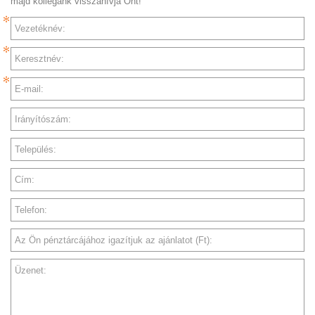
majd kollégánk visszahívja Önt!
Vezetéknév:
Keresztnév:
E-mail:
Irányítószám:
Település:
Cím:
Telefon:
Az Ön pénztárcájához igazítjuk az ajánlatot (Ft):
Üzenet: