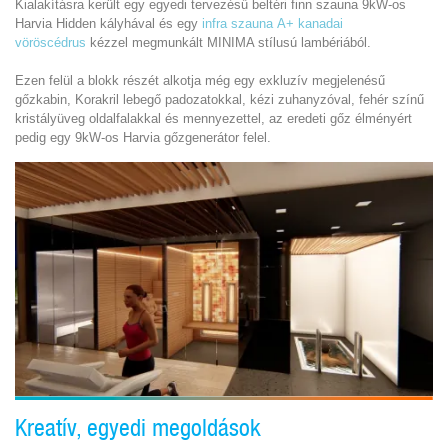
Kialakításra került egy egyedi tervezésű beltéri finn szauna 9kW-os
Harvia Hidden kályhával és egy
infra szauna
A+ kanadai
vöröscédrus
kézzel megmunkált MINIMA stílusú lambériából.
Ezen felül a blokk részét alkotja még egy exkluzív megjelenésű
gőzkabin, Korakril lebegő padozatokkal, kézi zuhanyzóval, fehér színű
kristályüveg oldalfalakkal és mennyezettel, az eredeti gőz élményért
pedig egy 9kW-os Harvia gőzgenerátor felel.
Kreatív, egyedi megoldások