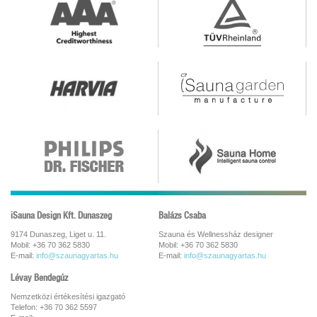
iSauna Design Kft. Dunaszeg
Balázs Csaba
9174 Dunaszeg, Liget u. 11.
Szauna és Wellnessház designer
Mobil: +36 70 362 5830
Mobil: +36 70 362 5830
E-mail:
info@szaunagyartas.hu
E-mail:
info@szaunagyartas.hu
Lévay Bendegúz
Nemzetközi értékesítési igazgató
Telefon: +36 70 362 5597