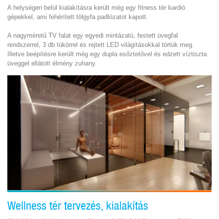
A helységen belül kialakításra került még egy fitness tér kardió
gépekkel, ami fehérített tölgyfa padlózatot kapott.
A nagyméretű TV falat egy egyedi mintázatú, festett üvegfal
rendszerrel, 3 db tükörrel és rejtett LED világításokkal törtük meg.
Illetve beépítésre került még egy dupla esőztetővel és edzett víztiszta
üveggel ellátott élmény zuhany.
Wellness tér tervezés, kialakítás