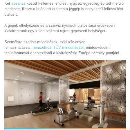
Két
szeánsz
között kellemes lehűlést nyújt az egyedileg épített merülő
medence, illetve a beépített automata jéggép is nagyszerű felfrissülést
biztosít.
A gépek elhelyezése és a szerviz nyílások biztosítása érdekében
kialakítottunk egy külön bejáratú rejtett gépészeti helyiséget.
Személyre szabott megoldások, exkluzív anyag
felhasználással,
nemzetközi TÜV minősítéssel
, érintésvédelmi
tanúsítvánnyal a tervezéstől a kivitelezésig Európa bármely pontján!