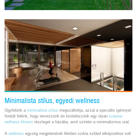
Minimalista stílus, egyedi wellness
Ügyfelünk a
minimalista stílus
megszállottja, azzal a speciális igénnyel
fordult felénk, hogy tervezzünk és kivitelezzünk egy olyan
szauna-
wellness-fitness
részleget a házába, amit szintén a minimalizmus ural.
A
wellness
egység megjelenését illetően szikla szilárd elképzelése volt