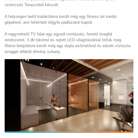
szemcsés Terazzoból készült.
A helységen belül kialakításra került még egy fitness tér kardió
gépekkel, ami fehérített tölgyfa padlózatot kapott.
A nagyméretű TV falat egy egyedi mintázatú, festett üvegfal
rendszerrel, 3 db tükörrel és rejtett LED világításokkal törtük meg.
Illetve beépítésre került még egy dupla esőztetővel és edzett víztiszta
üveggel ellátott élmény zuhany.