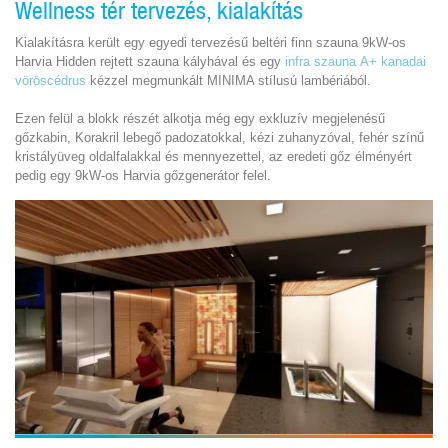
Wellness tér tervezés, kialakítás
Kialakításra került egy egyedi tervezésű beltéri finn szauna 9kW-os
Harvia Hidden rejtett szauna kályhával és egy
infra szauna
A+ kanadai
vöröscédrus
kézzel megmunkált MINIMA stílusú lambériából.
Ezen felül a blokk részét alkotja még egy exkluzív megjelenésű
gőzkabin, Korakril lebegő padozatokkal, kézi zuhanyzóval, fehér színű
kristályüveg oldalfalakkal és mennyezettel, az eredeti gőz élményért
pedig egy 9kW-os Harvia gőzgenerátor felel.