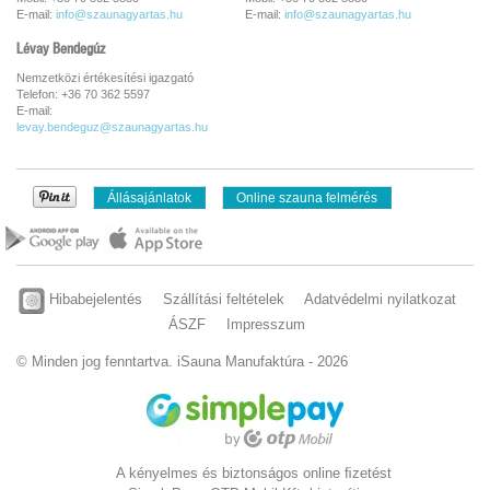
E-mail:
info@szaunagyartas.hu
E-mail:
info@szaunagyartas.hu
Lévay Bendegúz
Nemzetközi értékesítési igazgató
Telefon: +36 70 362 5597
E-mail:
levay.bendeguz@szaunagyartas.hu
Állásajánlatok
Online szauna felmérés
Hibabejelentés
Szállítási feltételek
Adatvédelmi nyilatkozat
ÁSZF
Impresszum
© Minden jog fenntartva. iSauna Manufaktúra - 2026
A kényelmes és biztonságos online ﬁzetést