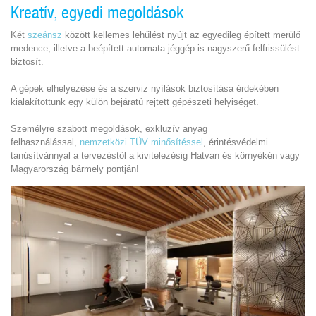
Kreatív, egyedi megoldások
Két
szeánsz
között kellemes lehűlést nyújt az egyedileg épített merülő
medence, illetve a beépített automata jéggép is nagyszerű felfrissülést
biztosít.
A gépek elhelyezése és a szerviz nyílások biztosítása érdekében
kialakítottunk egy külön bejáratú rejtett gépészeti helyiséget.
Személyre szabott megoldások, exkluzív anyag
felhasználással,
nemzetközi TÜV minősítéssel
, érintésvédelmi
tanúsítvánnyal a tervezéstől a kivitelezésig Hatvan és környékén vagy
Magyarország bármely pontján!