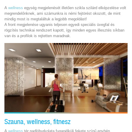
A
wellness
egység megjelenését illetően szikla szilárd elképzelése volt
megrendelőnknek, ami számunkra is némi fejtörést okozott, de mint
mindig most is megtaláltuk a legjobb megoldást!
A front megjelenése ugyanis teljesen egyedi speciális üvegfal és
rögzítés technikai rendszert kapott, így minden egyes illesztés síkban
van és a profilok is rejtetten maradnak.
Szauna, wellness, fitnesz
A
wellness
tér padlóburkolata fuganélküli fekete színű enyhén