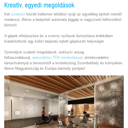
Kreatív, egyedi megoldások
Két
szeánsz
között kellemes lehűlést nyújt az egyedileg épített merülő
medence, illetve a beépített automata jéggép is nagyszerű felfrissülést
biztosít.
A gépek elhelyezése és a szerviz nyílások biztosítása érdekében
kialakítottunk egy külön bejáratú rejtett gépészeti helyiséget.
Személyre szabott megoldások, exkluzív anyag
felhasználással,
nemzetközi TÜV minősítéssel
, érintésvédelmi
tanúsítvánnyal a tervezéstől a kivitelezésig Szombathely és környékén
illetve Magyarország és Európa bármely pontján!