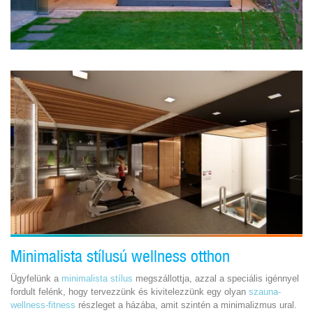
Minimalista stílusú wellness otthon
Ügyfelünk a
minimalista stílus
megszállottja, azzal a speciális igénnyel
fordult felénk, hogy tervezzünk és kivitelezzünk egy olyan
szauna-
wellness-fitness
részleget a házába, amit szintén a minimalizmus ural.