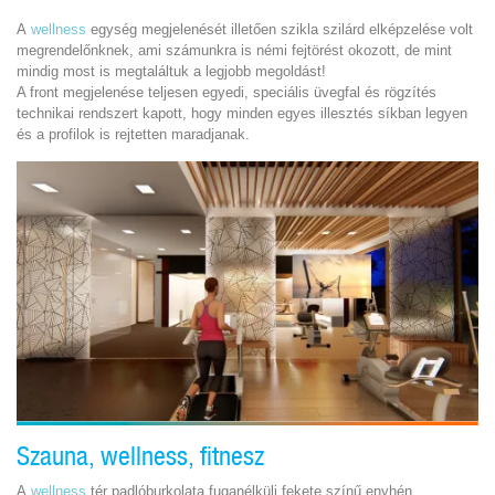
A
wellness
egység megjelenését illetően szikla szilárd elképzelése volt
megrendelőnknek, ami számunkra is némi fejtörést okozott, de mint
mindig most is megtaláltuk a legjobb megoldást!
A front megjelenése teljesen egyedi, speciális üvegfal és rögzítés
technikai rendszert kapott, hogy minden egyes illesztés síkban legyen
és a profilok is rejtetten maradjanak.
Szauna, wellness, fitnesz
A
wellness
tér padlóburkolata fuganélküli fekete színű enyhén