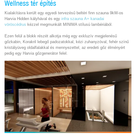
Wellness tér építés
Kialakításra került egy egyedi tervezésű beltéri finn szauna 9kW-os
Harvia Hidden kályhával és egy
infra szauna
A+ kanadai
vöröscédrus
kézzel megmunkált MINIMA stílusú lambériából.
Ezen felül a blokk részét alkotja még egy exkluzív megjelenésű
gőzkabin, Korakril lebegő padozatokkal, kézi zuhanyzóval, fehér színű
kristályüveg oldalfalakkal és mennyezettel, az eredeti gőz élményért
pedig egy Harvia gőzgenerátor felel.