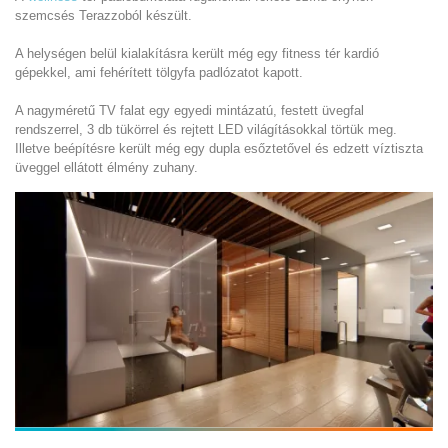
szemcsés Terazzoból készült.
A helységen belül kialakításra került még egy fitness tér kardió
gépekkel, ami fehérített tölgyfa padlózatot kapott.
A nagyméretű TV falat egy egyedi mintázatú, festett üvegfal
rendszerrel, 3 db tükörrel és rejtett LED világításokkal törtük meg.
Illetve beépítésre került még egy dupla esőztetővel és edzett víztiszta
üveggel ellátott élmény zuhany.