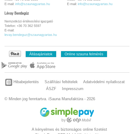
E-mail:
info@szaunagyartas.hu
E-mail:
info@szaunagyartas.hu
Lévay Bendegúz
Nemzetközi értékesítési igazgató
Telefon: +36 70 362 5597
E-mail:
levay.bendeguz@szaunagyartas.hu
Állásajánlatok
Online szauna felmérés
Hibabejelentés
Szállítási feltételek
Adatvédelmi nyilatkozat
ÁSZF
Impresszum
© Minden jog fenntartva. iSauna Manufaktúra - 2026
A kényelmes és biztonságos online ﬁzetést