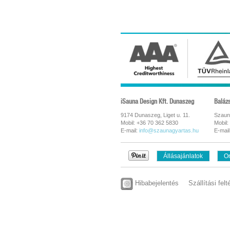
iSauna Design Kft. Dunaszeg
Baláz
9174 Dunaszeg, Liget u. 11.
Szaun
Mobil: +36 70 362 5830
Mobil:
E-mail:
info@szaunagyartas.hu
E-mail
Állásajánlatok
On
Hibabejelentés
Szállítási felt