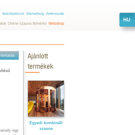
Belsőépítészet
Elérhetőség
Referenciák
HU
atok
Online szauna felmérés
Webshop
Ajánlott
yomtatás
termékek
pítésű
Egyedi kombinált
szauna
 amely egy