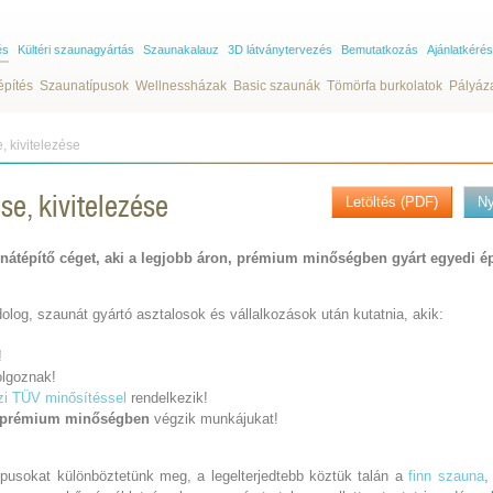
és
Kültéri szaunagyártás
Szaunakalauz
3D látványtervezés
Bemutatkozás
Ajánlatkérés
építés
Szaunatípusok
Wellnessházak
Basic szaunák
Tömörfa burkolatok
Pályáz
, kivitelezése
se, kivitelezése
Letöltés (PDF)
N
nátépítő céget, aki a legjobb áron, prémium minőségben gyárt egyedi é
olog, szaunát gyártó asztalosok és vállalkozások után kutatnia, akik:
!
olgoznak!
i TÜV minősítéssel
rendelkezik!
prémium minőségben
végzik munkájukat!
ípusokat különböztetünk meg, a legelterjedtebb köztük talán a
finn szauna
,