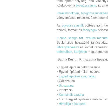
fából épített helyiség, ahol viszon
Közkedvelt a
bio-gőzszauna
, itt a 
Infrakabinokban
,
bio-gőzszaunákba
vérnyomással rendelkező emberek é
Az
egyedi szaunák
építése iránti ke
színek, formák és
faanyagok
felhas
iSauna Design Kft. szauna manufa
Szakmailag hozzáértő tanácsadás,
látványtervezés
és kiviteli tervezé
otthonában
,
kertjében
megteremthess
iSauna Design Kft. szauna típusai:
• Egyedi építésű beltéri szauna
• Egyedi építésű kültéri szauna
•
Egyedi építésű szaunaház
• Gőzszauna
•
Bioszauna
• Infrakabin
•
Kombinált szauna
• 4 az 1 egyedi építésű kombinált s
•
Himalája sószauna