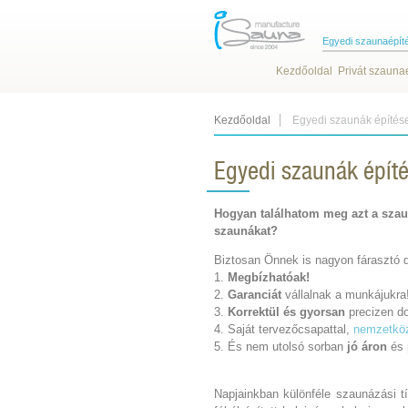
Egyedi szaunaépít
Kezdőoldal
Privát szauna
Kezdőoldal
Egyedi szaunák építése
Egyedi szaunák építé
Hogyan találhatom meg azt a szau
szaunákat?
Biztosan Önnek is nagyon fárasztó d
1.
Megbízhatóak!
2.
Garanciát
vállalnak a munkájukra
3.
Korrektül és gyorsan
precizen d
4. Saját tervezőcsapattal,
nemzetköz
5. És nem utolsó sorban
jó áron
és
Napjainkban különféle szaunázási t