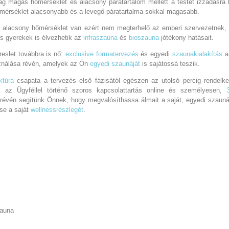
ylag magas hőmérséklet és alacsony páratartalom mellett a testet izzadásra 
hőmérséklet alacsonyabb és a levegő páratartalma sokkal magasabb.
n
alacsony hőmérséklet van ezért nem megterhelő az emberi szervezetnek,
s gyerekek is élvezhetik az
infraszauna
és
bioszauna
jótékony hatásait.
reslet továbbra is nő:
exclusive formatervezés
és egyedi
szaunakialakítás
a
ználása révén, amelyek az Ön
egyedi szaunáját
is sajátossá teszik.
ktúra
csapata a tervezés első fázisától egészen az utolsó percig rendelke
 az Ügyféllel történő szoros kapcsolattartás online és személyesen,
s révén segítünk Önnek, hogy megvalósíthassa álmait a saját, egyedi szauná
e a saját
wellnessrészlegét
.
zauna