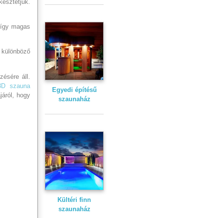
késztetjük.
 így magas
 különböző
zésére áll.
3D szauna
Egyedi építésű
járól, hogy
szaunaház
Kültéri finn
szaunaház