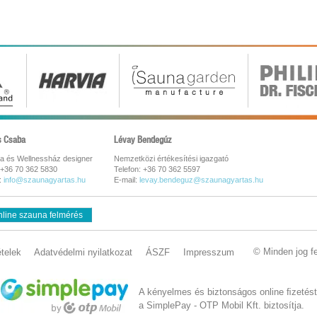
s Csaba
Lévay Bendegúz
a és Wellnessház designer
Nemzetközi értékesítési igazgató
 +36 70 362 5830
Telefon: +36 70 362 5597
:
info@szaunagyartas.hu
E-mail:
levay.bendeguz@szaunagyartas.hu
line szauna felmérés
© Minden jog f
ételek
Adatvédelmi nyilatkozat
ÁSZF
Impresszum
A kényelmes és biztonságos online ﬁzetést
a SimplePay - OTP Mobil Kft. biztosítja.