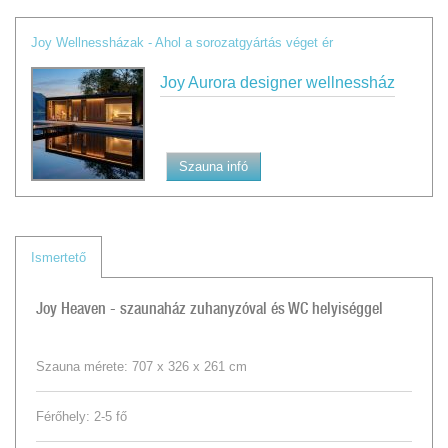
Joy Wellnessházak - Ahol a sorozatgyártás véget ér
Joy Aurora designer wellnessház
Szauna infó
Ismertető
Joy Heaven - szaunaház zuhanyzóval és WC helyiséggel
Szauna mérete: 707 x 326 x 261 cm
Férőhely: 2-5 fő