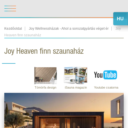
HU
Kezdőoldal
Joy Wellnessházak - Ahol a sorozatgyártás véget ér
Joy
Heaven finn szaunaház
Joy Heaven finn szaunaház
Tömörfa design
iSauna magazin
Youtube csatorna