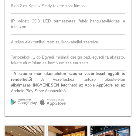
8 db 2-es Kanlux Seidy fekete spot lámpa
IP védett COB LED természetes fehér hangulatvilágítás a
teraszon
A teljes elektronikai rész szilikonkábellel szerelve
Tartozékok: 1 db Egyedi minimál design pad, egyedi fa akasztó,
fekete alumínium és bambusz szauna szett
A szauna már okostelefon szauna vezérléssel együtt is
rendelhető!
A vezérléshez tartozó okostelefon
alkalmazás
INGYENESEN
letölthető az Apple AppStore és az
Android Play Store áruházakból: