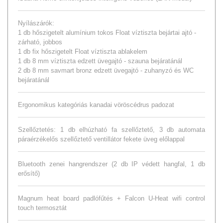
Nyílászárók:
1 db hőszigetelt alumínium tokos Float víztiszta bejártai ajtó -
zárható, jobbos
1 db fix hőszigetelt Float víztiszta ablakelem
1 db 8 mm víztiszta edzett üvegajtó - szauna bejáratánál
2 db 8 mm savmart bronz edzett üvegajtó - zuhanyzó és WC
bejáratánál
Ergonomikus kategóriás kanadai vöröscédrus padozat
Szellőztetés: 1 db elhúzható fa szellőztető, 3 db automata
páraérzékelős szellőztető ventillátor fekete üveg előlappal
Bluetooth zenei hangrendszer (2 db IP védett hangfal, 1 db
erősítő)
Magnum heat board padlófűtés + Falcon U-Heat wifi control
touch termosztát