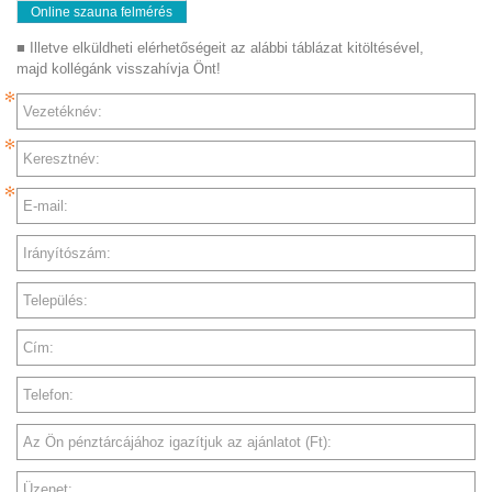
Online szauna felmérés
■ Illetve elküldheti elérhetőségeit az alábbi táblázat kitöltésével,
majd kollégánk visszahívja Önt!
Vezetéknév:
Keresztnév:
E-mail:
Irányítószám:
Település:
Cím:
Telefon:
Az Ön pénztárcájához igazítjuk az ajánlatot (Ft):
Üzenet: