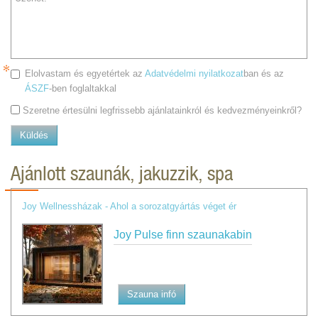
Elolvastam és egyetértek az
Adatvédelmi nyilatkozat
ban és az
ÁSZF
-ben foglaltakkal
Szeretne értesülni legfrissebb ajánlatainkról és kedvezményeinkről?
Küldés
Ajánlott szaunák, jakuzzik, spa
Joy Wellnessházak - Ahol a sorozatgyártás véget ér
Joy Pulse finn szaunakabin
Szauna infó