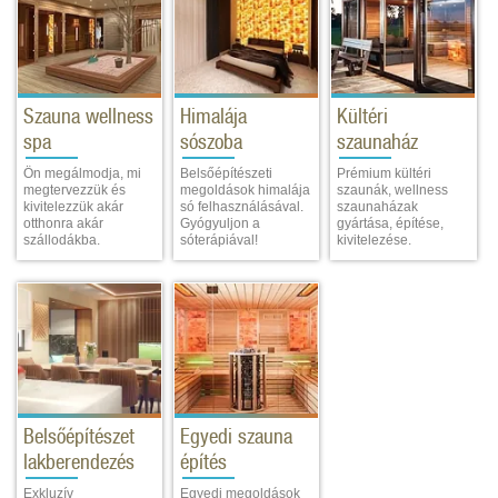
Szauna wellness
Himalája
Kültéri
spa
sószoba
szaunaház
Ön megálmodja, mi
Belsőépítészeti
Prémium kültéri
megtervezzük és
megoldások himalája
szaunák, wellness
kivitelezzük akár
só felhasználásával.
szaunaházak
otthonra akár
Gyógyuljon a
gyártása, építése,
szállodákba.
sóterápiával!
kivitelezése.
Belsőépítészet
Egyedi szauna
lakberendezés
építés
Exkluzív
Egyedi megoldások