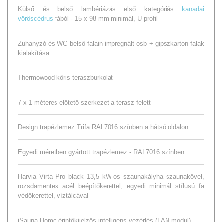
Külső és belső lambériázás első kategóriás
kanadai
vöröscédrus
fából - 15 x 98 mm minimál, U profil
Zuhanyzó és WC belső falain impregnált osb + gipszkarton falak
kialakítása
Thermowood kőris teraszburkolat
7 x 1 méteres előtető szerkezet a terasz felett
Design trapézlemez Trifa RAL7016 színben a hátsó oldalon
Egyedi méretben gyártott trapézlemez - RAL7016 színben
Harvia Virta Pro black 13,5 kW-os szaunakályha szaunakővel,
rozsdamentes acél beépítőkerettel, egyedi minimál stílusú fa
védőkerettel, víztálcával
iSauna Home érintőkijelzős intelligens vezérlés (LAN modul)