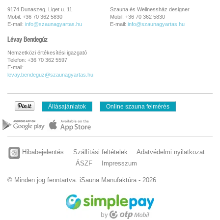
9174 Dunaszeg, Liget u. 11.
Szauna és Wellnessház designer
Mobil: +36 70 362 5830
Mobil: +36 70 362 5830
E-mail:
info@szaunagyartas.hu
E-mail:
info@szaunagyartas.hu
Lévay Bendegúz
Nemzetközi értékesítési igazgató
Telefon: +36 70 362 5597
E-mail:
levay.bendeguz@szaunagyartas.hu
Állásajánlatok
Online szauna felmérés
Hibabejelentés
Szállítási feltételek
Adatvédelmi nyilatkozat
ÁSZF
Impresszum
© Minden jog fenntartva. iSauna Manufaktúra - 2026