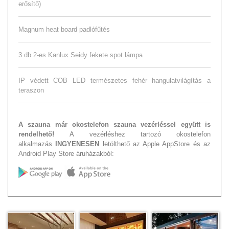
erősítő)
Magnum heat board padlófűtés
3 db 2-es Kanlux Seidy fekete spot lámpa
IP védett COB LED természetes fehér hangulatvilágítás a
teraszon
A szauna már okostelefon szauna vezérléssel együtt is
rendelhető!
A vezérléshez tartozó okostelefon
alkalmazás
INGYENESEN
letölthető az Apple AppStore és az
Android Play Store áruházakból: