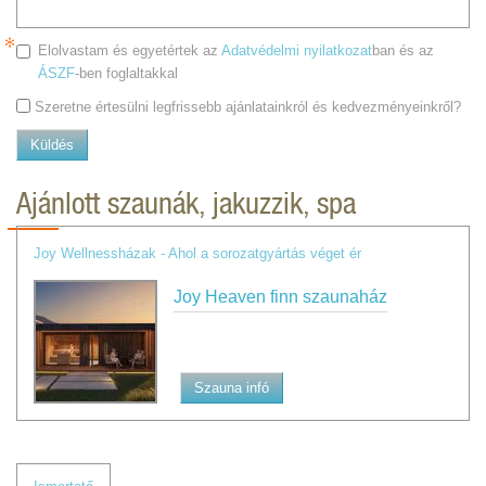
Elolvastam és egyetértek az
Adatvédelmi nyilatkozat
ban és az
ÁSZF
-ben foglaltakkal
Szeretne értesülni legfrissebb ajánlatainkról és kedvezményeinkről?
Küldés
Ajánlott szaunák, jakuzzik, spa
Joy Wellnessházak - Ahol a sorozatgyártás véget ér
Joy Heaven finn szaunaház
Szauna infó