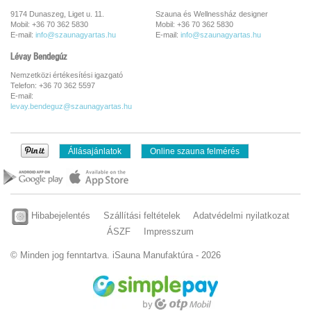
9174 Dunaszeg, Liget u. 11.
Szauna és Wellnessház designer
Mobil: +36 70 362 5830
Mobil: +36 70 362 5830
E-mail:
info@szaunagyartas.hu
E-mail:
info@szaunagyartas.hu
Lévay Bendegúz
Nemzetközi értékesítési igazgató
Telefon: +36 70 362 5597
E-mail:
levay.bendeguz@szaunagyartas.hu
Állásajánlatok
Online szauna felmérés
Hibabejelentés
Szállítási feltételek
Adatvédelmi nyilatkozat
ÁSZF
Impresszum
© Minden jog fenntartva. iSauna Manufaktúra - 2026