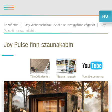
HU
Kezdőoldal
Joy Wellnessházak - Ahol a sorozatgyártás véget ér
Joy
Pulse finn szaunakabin
Joy Pulse finn szaunakabin
Tömörfa design
iSauna magazin
Youtube csatorna