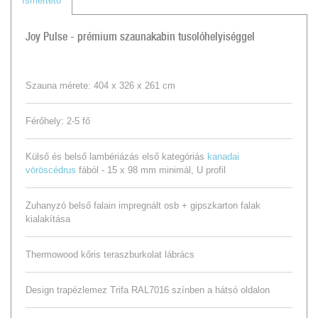
Ismertető
Joy Pulse - prémium szaunakabin tusolóhelyiséggel
Szauna mérete: 404 x 326 x 261 cm
Férőhely: 2-5 fő
Külső és belső lambériázás első kategóriás
kanadai
vöröscédrus
fából - 15 x 98 mm minimál, U profil
Zuhanyzó belső falain impregnált osb + gipszkarton falak
kialakítása
Thermowood kőris teraszburkolat lábrács
Design trapézlemez Trifa RAL7016 színben a hátsó oldalon