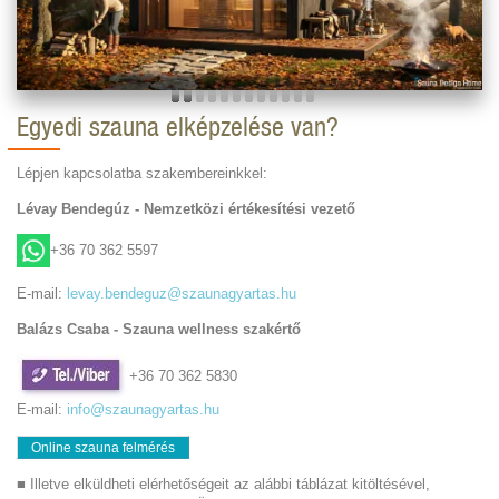
Egyedi szauna elképzelése van?
Lépjen kapcsolatba szakembereinkkel:
Lévay Bendegúz - Nemzetközi értékesítési vezető
+36 70 362 5597
E-mail:
levay.bendeguz@szaunagyartas.hu
Balázs Csaba - Szauna wellness szakértő
+36 70 362 5830
E-mail:
info@szaunagyartas.hu
Online szauna felmérés
■ Illetve elküldheti elérhetőségeit az alábbi táblázat kitöltésével,