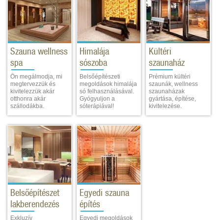
Szauna wellness
Himalája
Kültéri
spa
sószoba
szaunaház
Ön megálmodja, mi
Belsőépítészeti
Prémium kültéri
megtervezzük és
megoldások himalája
szaunák, wellness
kivitelezzük akár
só felhasználásával.
szaunaházak
otthonra akár
Gyógyuljon a
gyártása, építése,
szállodákba.
sóterápiával!
kivitelezése.
Belsőépítészet
Egyedi szauna
lakberendezés
építés
Exkluzív
Egyedi megoldások