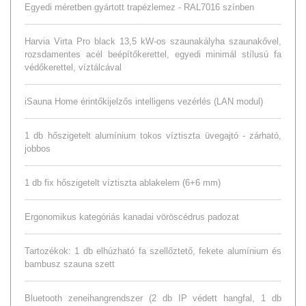
Egyedi méretben gyártott trapézlemez - RAL7016 színben
Harvia Virta Pro black 13,5 kW-os szaunakályha szaunakővel,
rozsdamentes acél beépítőkerettel, egyedi minimál stílusú fa
védőkerettel, víztálcával
iSauna Home érintőkijelzős intelligens vezérlés (LAN modul)
1 db hőszigetelt alumínium tokos víztiszta üvegajtó - zárható,
jobbos
1 db fix hőszigetelt víztiszta ablakelem (6+6 mm)
Ergonomikus kategóriás kanadai vöröscédrus padozat
Tartozékok: 1 db elhúzható fa szellőztető, fekete alumínium és
bambusz szauna szett
Bluetooth zeneihangrendszer (2 db IP védett hangfal, 1 db