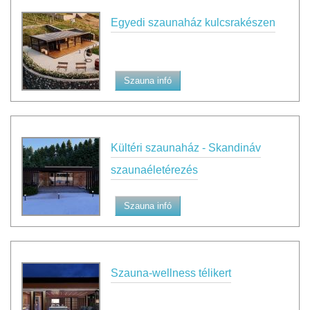
Egyedi szaunaház kulcsrakészen
Szauna infó
Kültéri szaunaház - Skandináv
szaunaéletérezés
Szauna infó
Szauna-wellness télikert