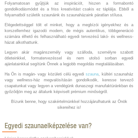
Folyamatosan gyűjtjük az inspirációt, hiszen a formabontó
gondolkodásmódot és a friss kreativitást csakis ez táplálja. Ebből a
folyamatból születik szaunáink és szaunaházaink páratlan stílusa.
Elégedettséggel tölt el minket, hogy a megbízói igényekhez és a
korszellemhez igazodó modern, de mégis autentikus, többgeneráció
számára élhető és felhasználható egyedi tervezésű lakó- és wellness-
házat alkothattunk.
Legyen akár magánszemély vagy szálloda, személyre szabott
ötleteinkkel, formatervezéssel és nem utolsó sorban egyedi
ajánlatainkkal segítünk Önnek a legjobb megoldás megtalálásában.
Ha Ön is magán- vagy közületi célú egyedi
szauna
, kültéri szaunaház
vagy wellness-ház megvalósításán gondolkodik, keresse tervező
csapatunkat vagy legyen a vendégünk dunaszegi manufaktúránkban és
győződjön meg az általunk képviselt prémium minőségről.
Bízunk benne, hogy szakértelmünkkel hozzájárulhatunk az Önök
sikereihez is!
Egyedi szaunaelképzelése van?