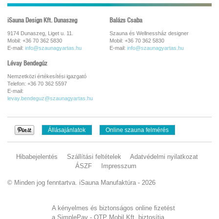
iSauna Design Kft. Dunaszeg
Balázs Csaba
9174 Dunaszeg, Liget u. 11.
Szauna és Wellnessház designer
Mobil: +36 70 362 5830
Mobil: +36 70 362 5830
E-mail:
info@szaunagyartas.hu
E-mail:
info@szaunagyartas.hu
Lévay Bendegúz
Nemzetközi értékesítési igazgató
Telefon: +36 70 362 5597
E-mail:
levay.bendeguz@szaunagyartas.hu
Állásajánlatok
Online szauna felmérés
Hibabejelentés
Szállítási feltételek
Adatvédelmi nyilatkozat
ÁSZF
Impresszum
© Minden jog fenntartva. iSauna Manufaktúra - 2026
A kényelmes és biztonságos online ﬁzetést
a SimplePay - OTP Mobil Kft. biztosítja.