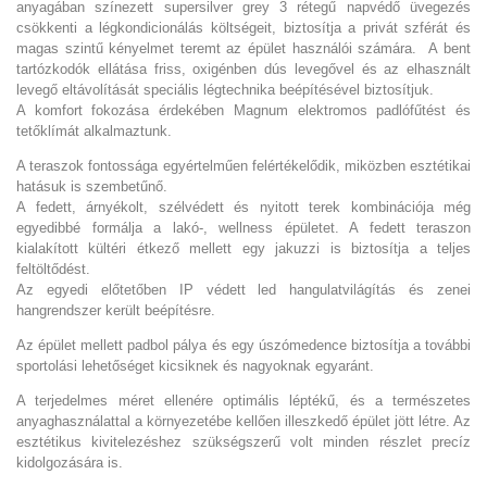
anyagában színezett supersilver grey 3 rétegű napvédő üvegezés
csökkenti a légkondicionálás költségeit, biztosítja a privát szférát és
magas szintű kényelmet teremt az épület használói számára. A bent
tartózkodók ellátása friss, oxigénben dús levegővel és az elhasznált
levegő eltávolítását speciális légtechnika beépítésével biztosítjuk.
A komfort fokozása érdekében Magnum elektromos padlófűtést és
tetőklímát alkalmaztunk.
A teraszok fontossága egyértelműen felértékelődik, miközben esztétikai
hatásuk is szembetűnő.
A fedett, árnyékolt, szélvédett és nyitott terek kombinációja még
egyedibbé formálja a lakó-, wellness épületet. A fedett teraszon
kialakított kültéri étkező mellett egy jakuzzi is biztosítja a teljes
feltöltődést.
Az egyedi előtetőben IP védett led hangulatvilágítás és zenei
hangrendszer került beépítésre.
Az épület mellett padbol pálya és egy úszómedence biztosítja a további
sportolási lehetőséget kicsiknek és nagyoknak egyaránt.
A terjedelmes méret ellenére optimális léptékű, és a természetes
anyaghasználattal a környezetébe kellően illeszkedő épület jött létre. Az
esztétikus kivitelezéshez szükségszerű volt minden részlet precíz
kidolgozására is.