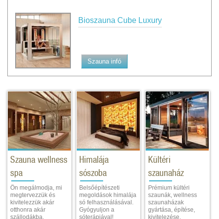
Bioszauna Cube Luxury
Szauna infó
Szauna wellness
Himalája
Kültéri
spa
sószoba
szaunaház
Ön megálmodja, mi
Belsőépítészeti
Prémium kültéri
megtervezzük és
megoldások himalája
szaunák, wellness
kivitelezzük akár
só felhasználásával.
szaunaházak
otthonra akár
Gyógyuljon a
gyártása, építése,
szállodákba.
sóterápiával!
kivitelezése.