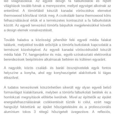
led világításokkal. Az egyedi design fa falburkolatok és rejtett
világítások tovább futnak a mennyezetre, mellyel egységet alkotnak az
enteriőrrel. A tömörfából készült kanadai vöröscédrus elemeket
thermowood kőrisfával törtük meg. A csokoládé barna thermowood kőris
felhasználásával értük el a természetes kontrasztot a fa falburkolatok
között. Az egyedi tervezésű tömörfa bárpultok megjelenésükkel követik
a design elemek vonalvezetését.
Tovább haladva a közösségi pihenőtér felé egyedi média falakat
találunk, melyekkel tovább erősítjük a tömörfa burkolatok kapcsolatát a
természet közelségével. Az egyedi kanadai vöröscédrusból készült
média falak TV, hangprojektor és más, egyéb szórakoztató elektronikai
berendezések beépítésére alkalmasak beltéren és kültéren egyaránt.
A nagyobb, közös családi- és baráti összejövetelek egyik fontos
helyszíne a konyha, ahol egy konyhaszigetet alakítottunk ki tágas
étkezővel.
A tudatos tervezésnek köszönhetően sikerült egy olyan egyedi belső
formavilágot kialakítanunk, melyben a tömörfa falburkolati betétek és a
homlokzati megnyitások előtérbe kerülnek. Mivel az építtetők az épület
energiafelhasználásának csökkentését tűzték ki célul, ezért nagy
hangsúlyt fektettünk az épület hőszigetelésére és a professzionális
alumínium tokos 3 rétegű hőszigetelt üvegezésre. A reflexiós,