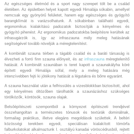
Az egészséges életmód és a sport nagy szerepet tölt be a család
életében. Az épületben helyet kapott egyedi Himalája sókabin, amellyel
nemcsak egy gyönyörű felületet, hanem egy egészséges és gyógyító
barangklímát is varázsolhatunk. A sókabinban található egyedi,
ergonomikus kialakítású padozatok biztosítják a kényelmes és
gyógyító pihenést. Az ergonomikus padozatokba beépítésre kerültek az
infrasugárzók is, így az infraszauna mély meleg hatásának
segítségével tovább növeljük a méregtelenítést.
A kombinált szauna térben a tágabb család és a baráti társaság is
élvezheti a forró finn szauna előnyeit, és az
infraszauna
méregtelenítő
hatását. A kombinált szaunában is teret kapott a szaunakályha köré
épített egyedi Himalája sófal, mely a meleg hatására még
intenzívebben fejti ki jótékony hatását a légutakra és bőrre egyaránt.
A szauna használat után a felfrissülés a vizesblokkban biztosított, ahol
egy kényelmes öltözőben tárolhatók a szaunázáshoz szükséges
törölközők, köntösök, szauna olajak.
Belsőépítészeti szempontból a környezet építészeti trendjével
összehangoltan a természetes tónusok és textúrák dominálnak,
formailag praktikus, illetve elegáns megoldások születtek. A beltéri
közösségi terekben egyedi, speciálisan kialakított tömörfa
falburkolatokat alkalmaztunk I. osztályú kanadai vöröscédrusból, rejtett