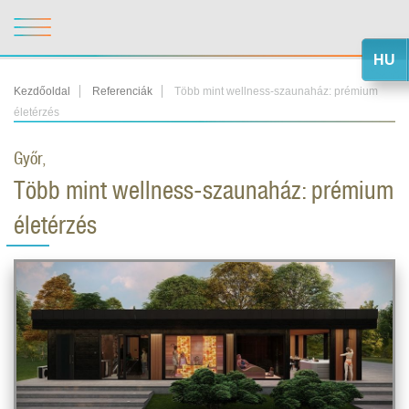
HU
Kezdőoldal
Referenciák
Több mint wellness-szaunaház: prémium
életérzés
Győr,
Több mint wellness-szaunaház: prémium
életérzés