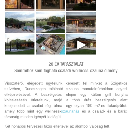
20 ÉV TAPASZTALAT
Semmihez sem fogható családi wellness-szauna élmény
Visszatérő, elégedett ügyfelünk keresett fel minket a Szigetköz
szívében, Dunaszegen található szauna manufaktúránkban egyedi
elképzelésével. A beszélgetés elején egy kültéri grill konyha
kivitelezésén ötleteltünk, majd a több órás beszélgetés alatt
kiteljesedett a család régi álma: egy olyan 180 m2-es
lakóépület
,
amely több mint egy wellness-
szaunaház
és a család- és a baráti
társaság minden igényét kielégíti.
Két hónapos tervezési fázis elteltével az álomból valóság lett.