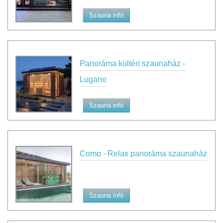
Szauna infó
Panoráma kültéri szaunaház -
Lugano
Szauna infó
Como - Relax panoráma szaunaház
Szauna infó