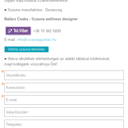
Lépjen kapcsolatba szakembereinkkel:
■ Szauna manufaktúra - Dunaszeg
Balázs Csaba -
Szauna wellness designer
+36 70 362 5830
E-mail:
info@szaunagyartas.hu
Online szauna felmérés
■ Illetve elküldheti elérhetőségeit az alábbi táblázat kitöltésével,
majd kollégánk visszahívja Önt!
Vezetéknév:
Keresztnév:
E-mail:
Irányítószám:
Település: