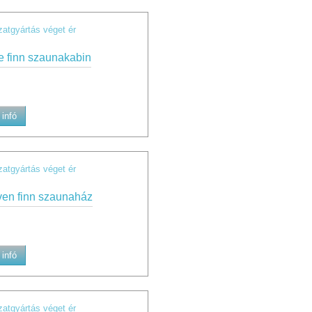
zatgyártás véget ér
e finn szaunakabin
infó
zatgyártás véget ér
en finn szaunaház
infó
zatgyártás véget ér