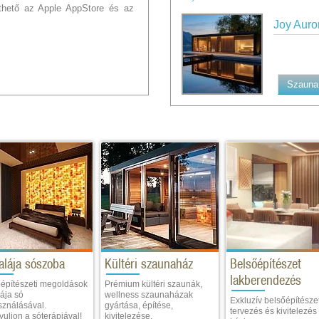
thető az Apple AppStore és az
Joy Auro
Szauna 
alája sószoba
Kültéri szaunaház
Belsőépítészet
lakberendezés
építészeti megoldások
Prémium kültéri szaunák,
ája só
wellness szaunaházak
Exkluzív belsőépítészet
sználásával.
gyártása, építése,
tervezés és kivitelezés
uljon a sóterápiával!
kivitelezése.