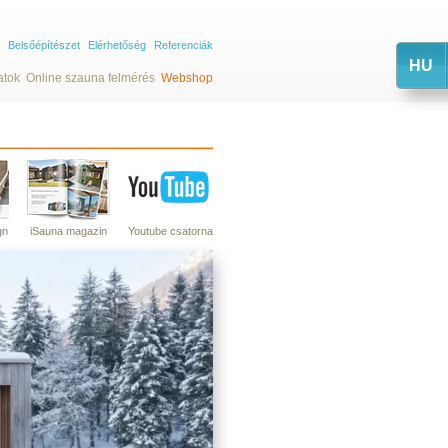
Belsőépítészet
Elérhetőség
Referenciák
HU
atok
Online szauna felmérés
Webshop
gn
iSauna magazin
Youtube csatorna