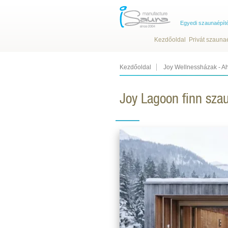
Egyedi szaunaépít
Kezdőoldal
Privát szauna
Kezdőoldal
Joy Wellnessházak - Ah
Joy Lagoon finn sza