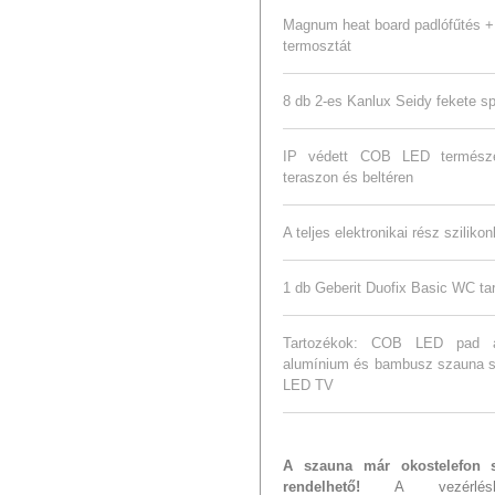
Magnum heat board padlófűtés + 
termosztát
8 db 2-es Kanlux Seidy fekete s
IP védett COB LED természet
teraszon és beltéren
A teljes elektronikai rész sziliko
1 db Geberit Duofix Basic WC ta
Tartozékok: COB LED pad alat
alumínium és bambusz szauna 
LED TV
A szauna már okostelefon s
rendelhető!
A vezérléshe