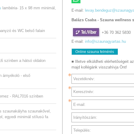
s
lambéria- 15 x 98 mm minimál,
E-mail:
levay.bendeguz@szaunagya
Balázs Csaba - Szauna wellness 
hanyzó és WC belső falain
+36 70 362 5830
E-mail:
info@szaunagyartas.hu
Online szauna felmérés
6 színben a hátsó oldalon
■ Illetve elküldheti elérhetőségeit az
majd kollégánk visszahívja Önt!
n árnyékoló - első
Vezetéknév:
Keresztnév:
zlemez - RAL7016 színben
E-mail:
os szaunakályha szaunakővel,
l, egyedi minimál stílusú fa
Irányítószám:
Település: