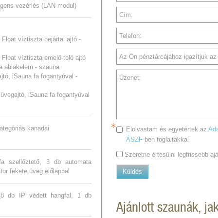
ligens vezérlés (LAN modul)
Cím:
Telefon:
loat víztiszta bejártai ajtó -
Az Ön pénztárcájához igazítjuk az a
Float víztiszta emelő-toló ajtó
zta ablakelem - szauna
jtó, iSauna fa fogantyúval -
Üzenet:
üvegajtó, iSauna fa fogantyúval
ategóriás kanadai
Elolvastam és egyetértek az
Ada
ÁSZF
-ben foglaltakkal
Szeretne értesülni legfrissebb a
fa szellőztető, 3 db automata
átor fekete üveg előlappal
Küldés
(8 db IP védett hangfal, 1 db
Ajánlott szaunák, ja