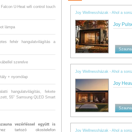
Falcon U-Heat wifi control touch
Joy Wellnessházak - Ahol a soro
Joy Puls
pot lámpa
es fehér hangulatvilágítás a
Szauna 
nkábellel szerelve
Joy Wellnessházak - Ahol a soro
rtály + nyomólap
Joy Heav
ti hangulatvilágítás, fekete
szett, 55" Samsung QLED Smart
Szauna 
zauna vezérléssel együtt is
z tartozó okostelefon
Joy Wellnessházak - Ahol a soro