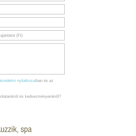
jánlatot (Ft):
tvédelmi nyilatkozat
ban és az
jánlatainkról és kedvezményeinkről?
kuzzik, spa