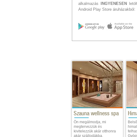
alkalmazás
INGYENESEN
letöl
Android Play Store áruházakból:
Szauna wellness spa
Him
Ön megálmodja, mi
Belső
megtervezzük és
himal
kivitelezzük akár otthonra
felha
akár szállodákba.
Gyógy