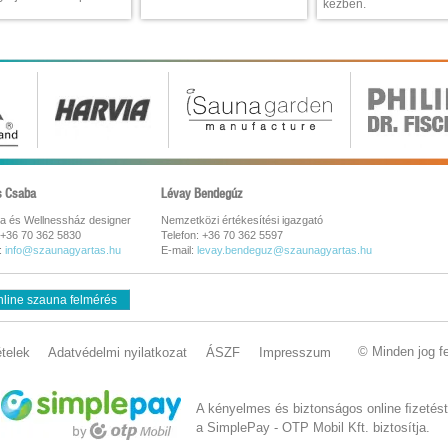
kézben.
s Csaba
Lévay Bendegúz
a és Wellnessház designer
Nemzetközi értékesítési igazgató
 +36 70 362 5830
Telefon: +36 70 362 5597
:
info@szaunagyartas.hu
E-mail:
levay.bendeguz@szaunagyartas.hu
line szauna felmérés
© Minden jog f
ételek
Adatvédelmi nyilatkozat
ÁSZF
Impresszum
A kényelmes és biztonságos online ﬁzetést
a SimplePay - OTP Mobil Kft. biztosítja.