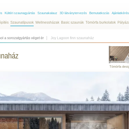
és
Kültéri szaunagyártás
Szaunakalauz
3D látványtervezés
Bemutatkozás
Ajánlatkérés
építés
Szaunatípusok
Wellnessházak
Basic szaunák
Tömörfa burkolatok
Pályáz
ol a sorozatgyártás véget ér
Joy Lagoon finn szaunaház
unaház
Tömörfa desi