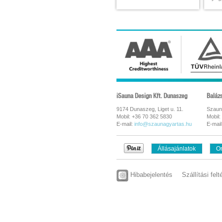
iSauna Design Kft. Dunaszeg
Baláz
9174 Dunaszeg, Liget u. 11.
Szaun
Mobil: +36 70 362 5830
Mobil:
E-mail:
info@szaunagyartas.hu
E-mail
Állásajánlatok
On
Hibabejelentés
Szállítási felt