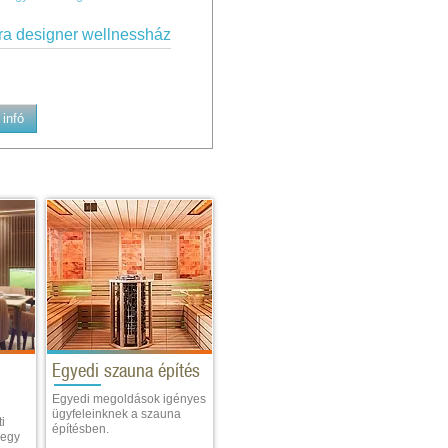
ra designer wellnessház
infó
Egyedi szauna építés
Egyedi megoldások igényes
ügyfeleinknek a szauna
i
építésben.
 egy