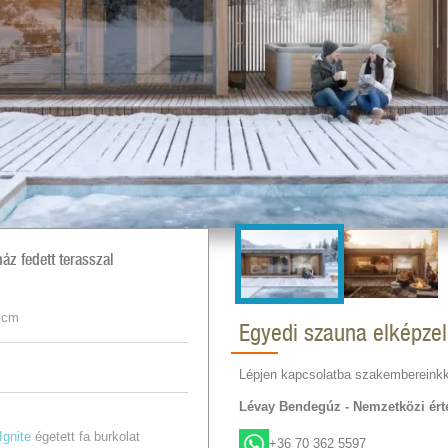
z fedett terasszal
 cm
Egyedi szauna elképze
Lépjen kapcsolatba szakembereinkk
Lévay Bendegúz - Nemzetközi érté
Ignite
égetett fa burkolat
+36 70 362 5597