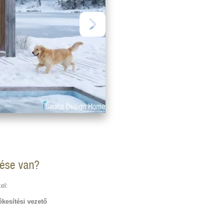
lése van?
el:
kesítési vezető