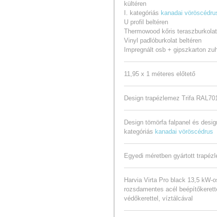
kültéren
I. kategóriás
kanadai vöröscédru
U profil beltéren
Thermowood kőris teraszburkolat
Vinyl padlóburkolat beltéren
Impregnált osb + gipszkarton z
u
11,95 x 1 méteres előtető
Design trapézlemez Trifa RAL701
Design tömörfa falpanel és desig
kategóriás
kanadai vöröscédrus
Egyedi méretben gyártott trapé
Harvia Virta Pro black 13,5 kW-
rozsdamentes acél beépítőkerette
védőkerettel, víztálcával