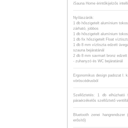
iSauna Home érintőkijelzős intel
Nyílászárók:
1 db hőszigetelt alumínium tokos F
zárható, jobbos
1 db hőszigetelt alumínium tokos 
1 db fix hőszigetelt Float víztis
1 db 8 mm víztiszta edzett üvega
szauna bejáratánál
2 db 8 mm savmart bronz edzett 
- zuhanyzó és WC bejáratánál
Ergonomikus design padozat I. k
vöröscédrusból
Szellőztetés: 1 db elhúzható 
páraérzékelős szellőztető ventill
Bluetooth zenei hangrendszer 
erősítő)